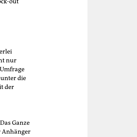
ock-out
erlei
ht nur
e Umfrage
unter die
t der
„Das Ganze
er Anhänger