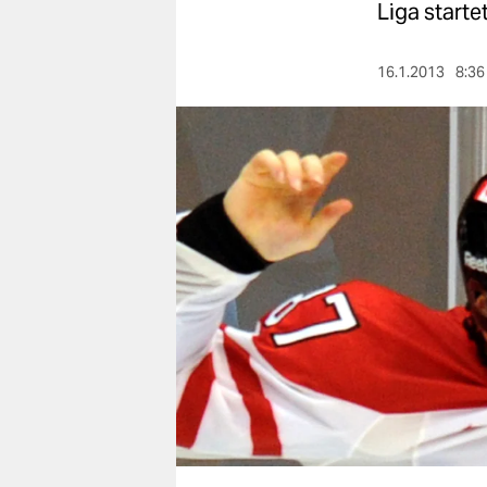
berlin
Liga starte
nord
16.1.2013
8:36
wahrheit
verlag
verlag
veranstaltungen
shop
fragen & hilfe
unterstützen
abo
genossenschaft