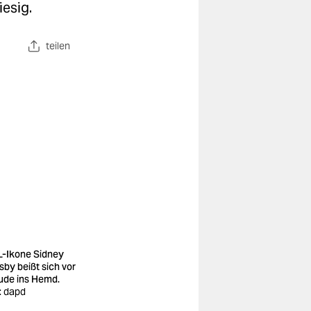
iesig.
teilen
-Ikone Sidney
sby beißt sich vor
ude ins Hemd.
d: dapd