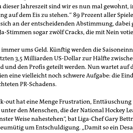
 dieser Jahreszeit sind wir es nun mal gewohnt, i
ng auf dem Eis zu stehen.“ 89 Prozent aller Spiel
n sich an der entscheidenden Abstimmung, dabei 
Ja-Stimmen sogar zwölf Cracks, die mit Nein votie
e immer ums Geld. Künftig werden die Saisonei
tzten 3,5 Milliarden US-Dollar zur Hälfte zwisc
d und den Profis geteilt werden. Nun wartet auf 
eien eine vielleicht noch schwere Aufgabe: die 
chteten PR-Schadens.
ck-out hat eine Menge Frustration, Enttäuschung
 unter den Menschen, die der National Hockey Le
nster Weise nahestehen“, bat Liga-Chef Gary Bet
 reumütig um Entschuldigung. „Damit so ein Desa