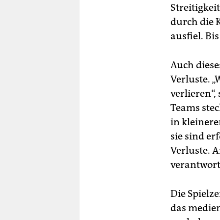
Streitigkei
durch die 
ausfiel. B
Auch diese
Verluste. „
verlieren“,
Teams stec
in kleiner
sie sind e
Verluste. 
verantwort
Die Spielz
das medien