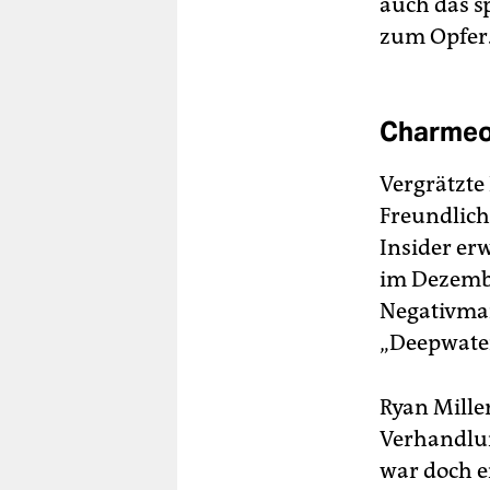
auch das s
zum Opfer
Charmeof
Vergrätzte 
Freundlich
Insider er
im Dezembe
Negativmar
„Deepwater
Ryan Mille
Verhandlun
war doch e