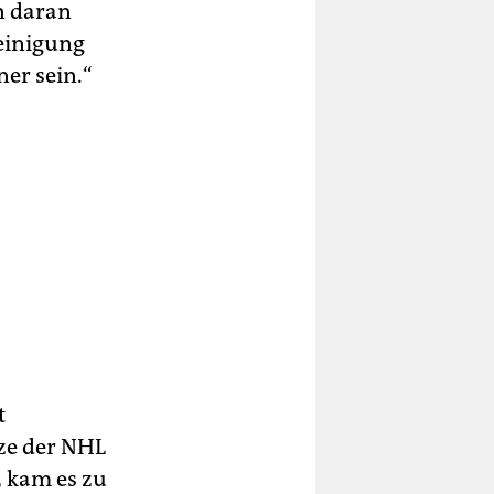
n daran
einigung
ner sein.“
t
tze der NHL
5 kam es zu