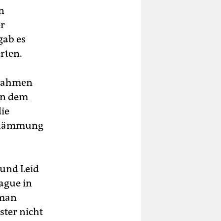
n
er
gab es
rten.
nnahmen
hen dem
die
Eindämmung
 und Leid
ague in
tman
ster nicht