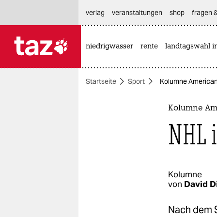
hautnavigation anspringen
hauptinhalt anspringen
footer anspringen
verlag
veranstaltungen
shop
fragen &
niedrigwasser
rente
landtagswahl i

taz zahl ich
taz zahl ich
Startseite
Sport
Kolumne American P
themen
politik
Kolumne Ame
NHL i
öko
gesellschaft
kultur
Kolumne
von
David Di
sport
Nach dem S