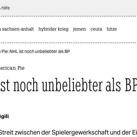
 hilfe
n sachsen-anhalt
hybrider krieg
jemen
ceuta
hitze
ie: NHL ist noch unbeliebter als BP
rican Pie
st noch unbeliebter als B
gili
treit zwischen der Spielergewerkschaft und der E