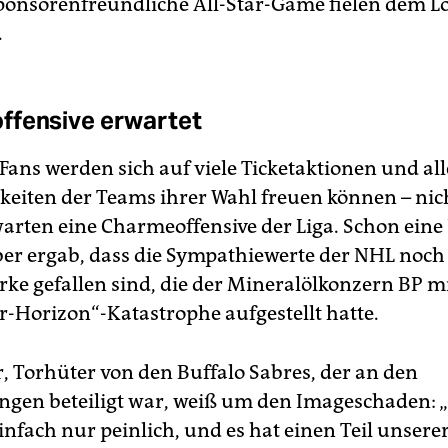
ponsorenfreundliche All-Star-Game fielen dem L
.
fensive erwartet
Fans werden sich auf viele Ticketaktionen und all
keiten der Teams ihrer Wahl freuen können – nic
warten eine Charmeoffensive der Liga. Schon ein
r ergab, dass die Sympathiewerte der NHL noch 
ke gefallen sind, die der Mineralölkonzern BP mi
-Horizon“-Katastrophe aufgestellt hatte.
r, Torhüter von den Buffalo Sabres, der an den
gen beteiligt war, weiß um den Imageschaden: 
infach nur peinlich, und es hat einen Teil unser