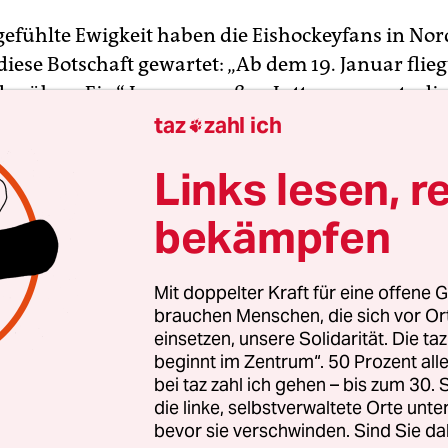
gefühlte Ewigkeit haben die Eishockeyfans in No
diese Botschaft gewartet: „Ab dem 19. Januar flieg
er übers Eis.“ In ganz großen Lettern prangte die
g erwartete Nachricht in den letzten Tagen auf d
taz
zahl ich

er National Hockey League (NHL). Der monatel
Links lesen, r
pf zwischen Eishockeyspielern auf der einen un
hrung auf der anderen Seite ist beendet.
bekämpfen
nfach nur erleichtert und zufrieden“, strahlte der
Mit doppelter Kraft für eine offene G
tende Liga-Chef Bill Daly in alle Kameras. Seit dem
brauchen Menschen, die sich vor O
letzten Jahres hatten beide Parteien über ein ne
einsetzen, unsere Solidarität. Die ta
ommen gestritten, der reguläre Saisonstart am 1
beginnt im Zentrum“. 50 Prozent a
esetzt. Vergangenen Samstag wurden die Unters
bei taz zahl ich gehen – bis zum 30
die linke, selbstverwaltete Orte unte
n neuen Tarifvertrag über zehn Jahre gesetzt, der
bevor sie verschwinden. Sind Sie da
en zuvor abgezeichnet hatte.