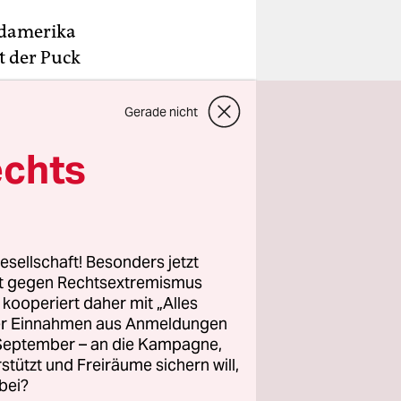
rdamerika
t der Puck
er
Gerade nicht
ange
echts
d Klubs
esellschaft! Besonders jetzt
 15.
rt gegen Rechtsextremismus
ues
z kooperiert daher mit „Alles
1. Oktober
ller Einnahmen aus Anmeldungen
chriften
. September – an die Kampagne,
rstützt und Freiräume sichern will,
 sich schon
bei?