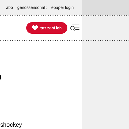
abo
genossenschaft
epaper login

taz zahl ich
taz zahl ich
P
ishockey-