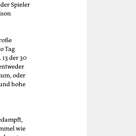
der Spieler
ison
große
ro Tag
 13 der 30
 entweder
kum, oder
 und hohe
gedampft,
immel wie