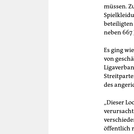
müssen. Zu
Spielkleidu
beteiligte
neben 667 
Es ging wi
von geschä
Ligaverban
Streitpart
des angeri
„Dieser Lo
verursacht
verschiede
öffentlich