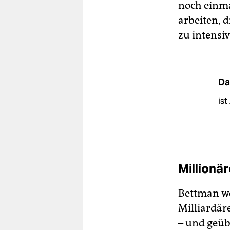
noch einma
arbeiten, 
zu intensi
Da
ist
Millionä
Bettman we
Milliardäre
– und geüb