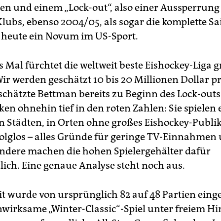
ten und einem „Lock-out“, also einer Aussperrung 
Klubs, ebenso 2004/05, als sogar die komplette Sa
is heute ein Novum im US-Sport.
s Mal fürchtet die weltweit beste Eishockey-Liga 
Wir werden geschätzt 10 bis 20 Millionen Dollar p
 schätzte Bettman bereits zu Beginn des Lock-outs.
ken ohnehin tief in den roten Zahlen: Sie spielen
en Städten, in Orten ohne großes Eishockey-Publi
rfolglos – alles Gründe für geringe TV-Einnahmen
Andere machen die hohen Spielergehälter dafür
lich. Eine genaue Analyse steht noch aus.
eit wurde von ursprünglich 82 auf 48 Partien ein
wirksame „Winter-Classic“-Spiel unter freiem H