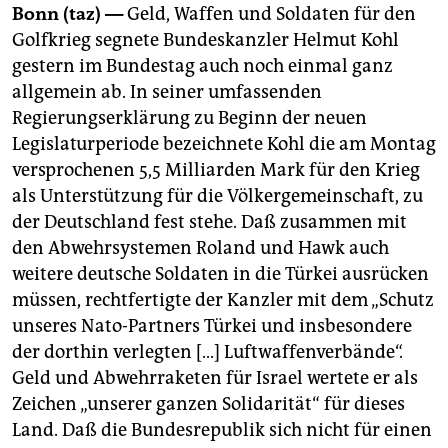
berlin
Bonn (taz) —
Geld, Waffen und Soldaten für den
Golfkrieg segnete Bundeskanzler Helmut Kohl
nord
gestern im Bundestag auch noch einmal ganz
wahrheit
allgemein ab. In seiner umfassenden
Regierungserklärung zu Beginn der neuen
verlag
Legislaturperiode bezeichnete Kohl die am Montag
versprochenen 5,5 Milliarden Mark für den Krieg
verlag
als Unterstützung für die Völkergemeinschaft, zu
veranstaltungen
der Deutschland fest stehe. Daß zusammen mit
den Abwehrsystemen Roland und Hawk auch
shop
weitere deutsche Soldaten in die Türkei ausrücken
fragen & hilfe
müssen, rechtfertigte der Kanzler mit dem „Schutz
unseres Nato-Partners Türkei und insbesondere
unterstützen
der dorthin verlegten [...] Luftwaffenverbände“.
abo
Geld und Abwehrraketen für Israel wertete er als
Zeichen „unserer ganzen Solidarität“ für dieses
genossenschaft
Land. Daß die Bundesrepublik sich nicht für einen