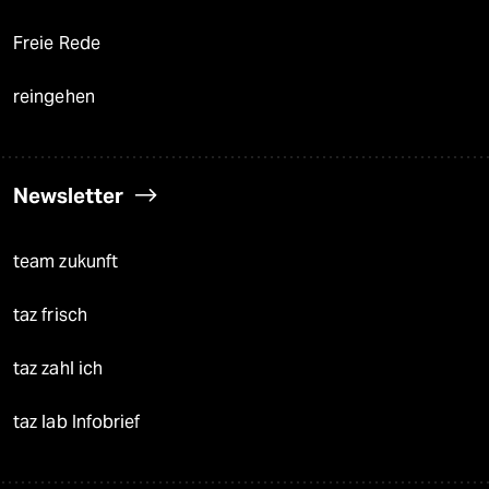
Freie Rede
reingehen
Newsletter
team zukunft
taz frisch
taz zahl ich
taz lab Infobrief