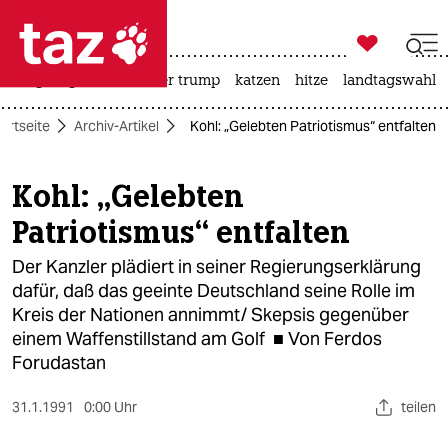

taz zahl ich
bergsteigen
usa unter trump
katzen
hitze
landtagswahl i

taz zahl ich
artseite
Archiv-Artikel
Kohl: „Gelebten Patriotismus“ entfalten
taz zahl ich
themen
Kohl: „Gelebten
Patriotismus“ entfalten
politik
Der Kanzler plädiert in seiner Regierungserklärung
öko
dafür, daß das geeinte Deutschland seine Rolle im
Kreis der Nationen annimmt/ Skepsis gegenüber
gesellschaft
einem Waffenstillstand am Golf ■ Von Ferdos
kultur
Forudastan
sport
31.1.1991
0:00 Uhr
teilen