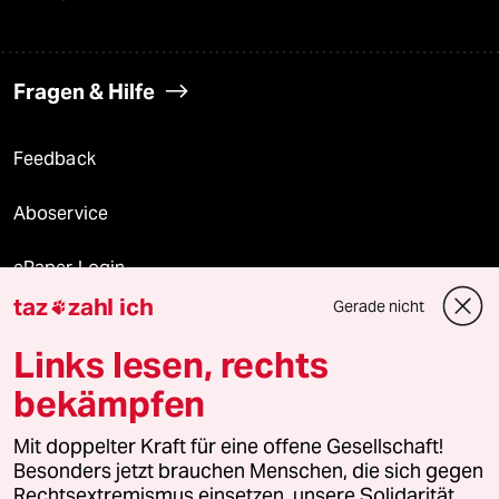
Fragen & Hilfe
Feedback
Aboservice
ePaper Login
taz
zahl ich
Gerade nicht

Downloads für Abonnierende
Links lesen, rechts
bekämpfen
© 2026 taz Verlags und Vertriebs GmbH
Mit doppelter Kraft für eine offene Gesellschaft!
Alle Rechte vorbehalten. Bei rechtlichen Fragen oder für Genehmigungen
wenden Sie sich bitte an
lizenzen@taz.de
Besonders jetzt brauchen Menschen, die sich gegen
Rechtsextremismus einsetzen, unsere Solidarität.