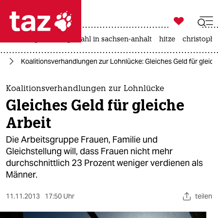

taz zahl ich
iran-krieg
landtagswahl in sachsen-anhalt
hitze
christophe

taz zahl ich
nd
Koalitionsverhandlungen zur Lohnlücke: Gleiches Geld für gleich
taz zahl ich
themen
Koalitionsverhandlungen zur Lohnlücke
Gleiches Geld für gleiche
politik
Arbeit
öko
Die Arbeitsgruppe Frauen, Familie und
Gleichstellung will, dass Frauen nicht mehr
gesellschaft
durchschnittlich 23 Prozent weniger verdienen als
Männer.
kultur
sport
11.11.2013
17:50 Uhr
teilen