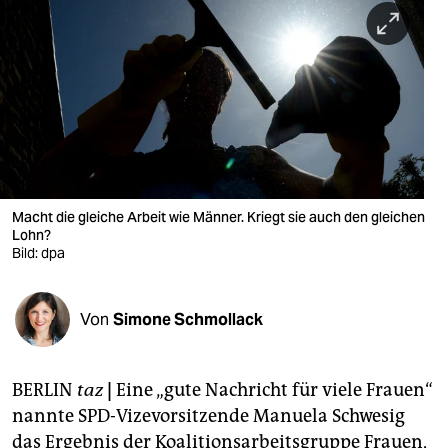
berlin
nord
wahrheit
verlag
verlag
veranstaltungen
Macht die gleiche Arbeit wie Männer. Kriegt sie auch den gleichen
Lohn?
shop
Bild: dpa
fragen & hilfe
Von
Simone Schmollack
unterstützen
abo
BERLIN
taz
|
Eine „gute Nachricht für viele Frauen“
genossenschaft
nannte SPD-Vizevorsitzende Manuela Schwesig
das Ergebnis der Koalitionsarbeitsgruppe Frauen,