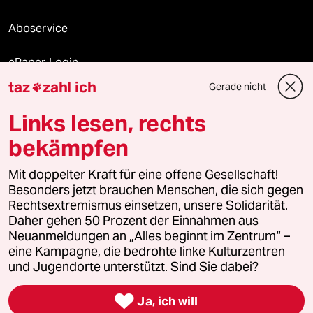
Aboservice
ePaper Login
taz
zahl ich
Gerade nicht

Downloads für Abonnierende
Links lesen, rechts
bekämpfen
© 2026 taz Verlags und Vertriebs GmbH
Alle Rechte vorbehalten. Bei rechtlichen Fragen oder für Genehmigungen
Mit doppelter Kraft für eine offene Gesellschaft!
wenden Sie sich bitte an
lizenzen@taz.de
Besonders jetzt brauchen Menschen, die sich gegen
Rechtsextremismus einsetzen, unsere Solidarität.
Daher gehen 50 Prozent der Einnahmen aus
Feedback
Redaktionsstatut
Kommune-Richtlinien
KI-
Neuanmeldungen an „Alles beginnt im Zentrum“ –
eine Kampagne, die bedrohte linke Kulturzentren
Leitlinie
Informant
Datenschutz
Impressum
AGB
und Jugendorte unterstützt. Sind Sie dabei?
Seitenwende
Einwilligungen widerrufen (Ads)

Ja, ich will