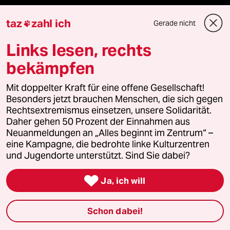
taz
zahl ich
Gerade nicht

Newsletter
Links lesen, rechts
team zukunft
bekämpfen
Mit doppelter Kraft für eine offene Gesellschaft!
taz frisch
Besonders jetzt brauchen Menschen, die sich gegen
Rechtsextremismus einsetzen, unsere Solidarität.
taz zahl ich
Daher gehen 50 Prozent der Einnahmen aus
Neuanmeldungen an „Alles beginnt im Zentrum“ –
taz lab Infobrief
eine Kampagne, die bedrohte linke Kulturzentren
und Jugendorte unterstützt. Sind Sie dabei?

Ja, ich will
Veranstaltungen
Schon dabei!
Demnächst