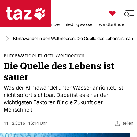

taz zahl ich
krieg in der ukraine
hitze
niedrigwasser
waldbrände

taz zahl ich
el
Klimawandel in den Weltmeeren: Die Quelle des Lebens ist sauer
taz zahl ich
themen
Klimawandel in den Weltmeeren
Die Quelle des Lebens ist
politik
sauer
öko
Was der Klimawandel unter Wasser anrichtet, ist
nicht sofort sichtbar. Dabei ist es einer der
gesellschaft
wichtigsten Faktoren für die Zukunft der
Menschheit.
kultur
sport
11.12.2015
16:14 Uhr
teilen