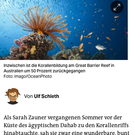
berlin
nord
wahrheit
verlag
verlag
veranstaltungen
Inzwischen ist die Korallenbildung am Great Barrier Reef in
Australien um 50 Prozent zurückgegangen
shop
Foto: imago/OceanPhoto
fragen & hilfe
Von
Ulf Schleth
unterstützen
abo
Als Sarah Zauner vergangenen Sommer vor der
genossenschaft
Küste des ägyptischen Dahab zu den Korallenriffs
hinabtauchte, sah sie zwar eine wunderbare, bunt