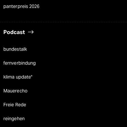
panterpreis 2026
Podcast
bundestalk
fernverbindung
klima update°
Mauerecho
Freie Rede
reingehen