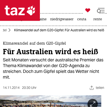

taz zahl ich
hitze
krieg in der ukraine
niedrigwasser
ceuta
rente

taz zahl ich
ndel
Klimawandel auf dem G20-Gipfel: Für Australien wird es heiß
taz zahl ich
themen
Klimawandel auf dem G20-Gipfel
Für Australien wird es heiß
politik
Seit Monaten versucht der australische Premier das
öko
Thema Klimawandel von der G20-Agenda zu
streichen. Doch zum Gipfel spielt das Wetter nicht
gesellschaft
mit.
kultur
14.11.2014
20:30 Uhr
teilen
sport