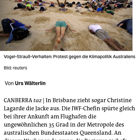
berlin
nord
wahrheit
verlag
verlag
Vogel-Strauß-Verhalten: Protest gegen die Klimapolitik Australiens
veranstaltungen
Bild: reuters
shop
Von
Urs Wälterlin
fragen & hilfe
CANBERRA
taz
| In Brisbane zieht sogar Christine
unterstützen
Lagarde die Jacke aus. Die IWF-Chefin spürte gleich
bei ihrer Ankunft am Flughafen die
abo
ungewöhnlichen 35 Grad in der Metropole des
genossenschaft
australischen Bundesstaates Queensland. An