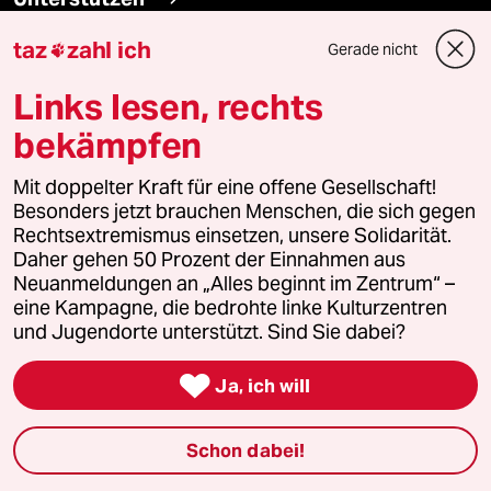
taz
zahl ich
Gerade nicht

abo
Links lesen, rechts
genossenschaft
bekämpfen
taz zahl ich
Mit doppelter Kraft für eine offene Gesellschaft!
Besonders jetzt brauchen Menschen, die sich gegen
recherchefonds ausland
Rechtsextremismus einsetzen, unsere Solidarität.
Daher gehen 50 Prozent der Einnahmen aus
panterstiftung
Neuanmeldungen an „Alles beginnt im Zentrum“ –
eine Kampagne, die bedrohte linke Kulturzentren
und Jugendorte unterstützt. Sind Sie dabei?
panterpreis 2026

Ja, ich will
Podcast
Schon dabei!