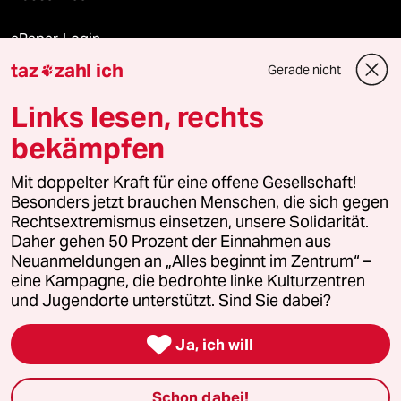
ePaper Login
taz
zahl ich
Gerade nicht

Downloads für Abonnierende
Links lesen, rechts
bekämpfen
© 2026 taz Verlags und Vertriebs GmbH
Alle Rechte vorbehalten. Bei rechtlichen Fragen oder für Genehmigungen
Mit doppelter Kraft für eine offene Gesellschaft!
wenden Sie sich bitte an
lizenzen@taz.de
Besonders jetzt brauchen Menschen, die sich gegen
Rechtsextremismus einsetzen, unsere Solidarität.
Daher gehen 50 Prozent der Einnahmen aus
Feedback
Redaktionsstatut
Kommune-Richtlinien
KI-
Neuanmeldungen an „Alles beginnt im Zentrum“ –
eine Kampagne, die bedrohte linke Kulturzentren
Leitlinie
Informant
Datenschutz
Impressum
AGB
und Jugendorte unterstützt. Sind Sie dabei?
Seitenwende
Einwilligungen widerrufen (Ads)

Ja, ich will
Schon dabei!