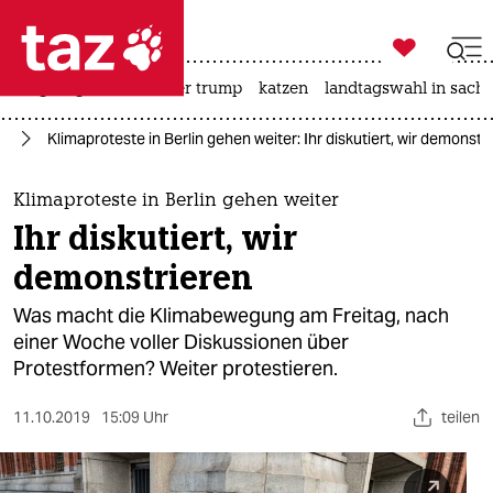

taz zahl ich
bergsteigen
usa unter trump
katzen
landtagswahl in sachs

taz zahl ich
re
Klimaproteste in Berlin gehen weiter: Ihr diskutiert, wir demonstr
taz zahl ich
themen
Klimaproteste in Berlin gehen weiter
Ihr diskutiert, wir
politik
demonstrieren
öko
Was macht die Klimabewegung am Freitag, nach
einer Woche voller Diskussionen über
gesellschaft
Protestformen? Weiter protestieren.
kultur
11.10.2019
15:09 Uhr
teilen
sport