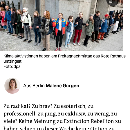
berlin
nord
wahrheit
verlag
verlag
Klima:aktivistinnen haben am Freitagnachmittag das Rote Rathaus
umzingelt
veranstaltungen
Foto: dpa
shop
fragen & hilfe
Aus Berlin
Malene Gürgen
unterstützen
Zu radikal? Zu brav? Zu esoterisch, zu
abo
professionell, zu jung, zu exklusiv, zu wenig, zu
genossenschaft
viele? Keine Meinung zu Extinction Rebellion zu
haben schien in dieser Woche keine Option zu