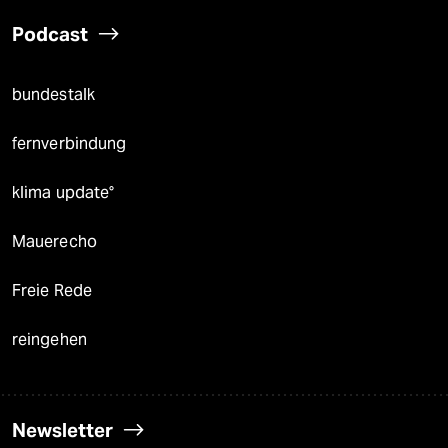
Podcast
bundestalk
fernverbindung
klima update°
Mauerecho
Freie Rede
reingehen
Newsletter