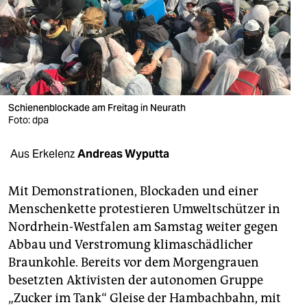
berlin
nord
wahrheit
verlag
Schienenblockade am Freitag in Neurath
verlag
Foto: dpa
veranstaltungen
Aus Erkelenz
Andreas Wyputta
shop
Mit Demonstrationen, Blockaden und einer
fragen & hilfe
Menschenkette protestieren Umweltschützer in
Nordrhein-Westfalen am Samstag weiter gegen
unterstützen
Abbau und Verstromung klimaschädlicher
abo
Braunkohle. Bereits vor dem Morgengrauen
besetzten Aktivisten der autonomen Gruppe
genossenschaft
„Zucker im Tank“ Gleise der Hambachbahn, mit