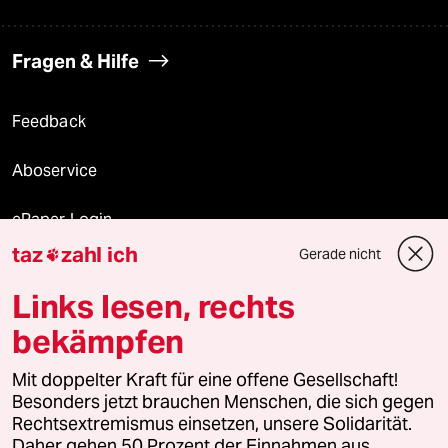
Fragen & Hilfe
Feedback
Aboservice
ePaper Login
taz
zahl ich
Gerade nicht

Downloads für Abonnierende
Links lesen, rechts
bekämpfen
© 2026 taz Verlags und Vertriebs GmbH
Alle Rechte vorbehalten. Bei rechtlichen Fragen oder für Genehmigungen
Mit doppelter Kraft für eine offene Gesellschaft!
wenden Sie sich bitte an
lizenzen@taz.de
Besonders jetzt brauchen Menschen, die sich gegen
Rechtsextremismus einsetzen, unsere Solidarität.
Daher gehen 50 Prozent der Einnahmen aus