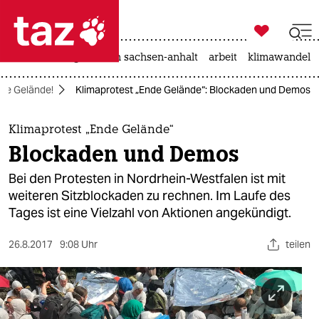

taz zahl ich
hitze
landtagswahl in sachsen-anhalt
arbeit
klimawandel

taz zahl ich
de Gelände!
Klimaprotest „Ende Gelände“: Blockaden und Demos
taz zahl ich
themen
Klimaprotest „Ende Gelände“
Blockaden und Demos
politik
Bei den Protesten in Nordrhein-Westfalen ist mit
öko
weiteren Sitzblockaden zu rechnen. Im Laufe des
Tages ist eine Vielzahl von Aktionen angekündigt.
gesellschaft
26.8.2017
9:08 Uhr
teilen
kultur
sport