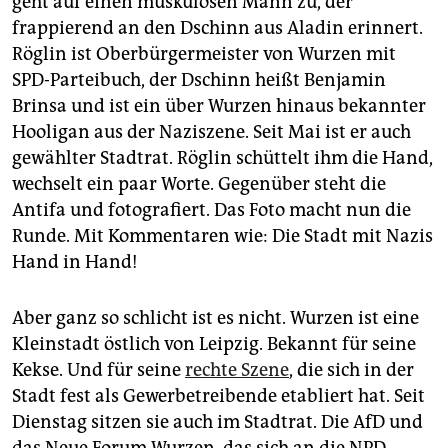
geht auf einen muskulösen Mann zu, der
epaper login
frappierend an den Dschinn aus Aladin erinnert.
Röglin ist Oberbürgermeister von Wurzen mit
SPD-Parteibuch, der Dschinn heißt Benjamin
Brinsa und ist ein über Wurzen hinaus bekannter
Hooligan aus der Naziszene. Seit Mai ist er auch
gewählter Stadtrat. Röglin schüttelt ihm die Hand,
wechselt ein paar Worte. Gegenüber steht die
Antifa und fotografiert. Das Foto macht nun die
Runde. Mit Kommentaren wie: Die Stadt mit Nazis
Hand in Hand!
Aber ganz so schlicht ist es nicht. Wurzen ist eine
Kleinstadt östlich von Leipzig. Bekannt für seine
Kekse. Und für seine
rechte Szene
, die sich in der
Stadt fest als Gewerbetreibende etabliert hat. Seit
Dienstag sitzen sie auch im Stadtrat. Die AfD und