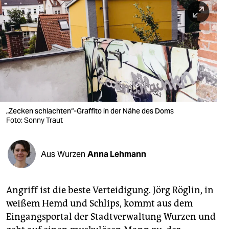
berlin
nord
wahrheit
verlag
verlag
veranstaltungen
„Zecken schlachten“-Graffito in der Nähe des Doms
Foto: Sonny Traut
shop
fragen & hilfe
Aus Wurzen
Anna Lehmann
unterstützen
Angriff ist die beste Verteidigung. Jörg Röglin, in
abo
weißem Hemd und Schlips, kommt aus dem
genossenschaft
Eingangsportal der Stadtverwaltung Wurzen und