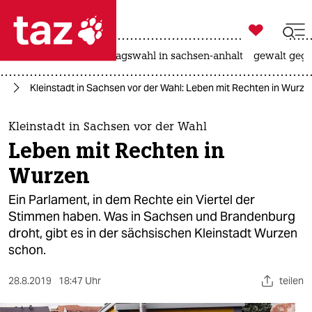

taz zahl ich
nahost-konflikt
landtagswahl in sachsen-anhalt
gewalt gege

taz zahl ich
en
Kleinstadt in Sachsen vor der Wahl: Leben mit Rechten in Wurze
taz zahl ich
themen
Kleinstadt in Sachsen vor der Wahl
Leben mit Rechten in
politik
Wurzen
öko
Ein Parlament, in dem Rechte ein Viertel der
Stimmen haben. Was in Sachsen und Brandenburg
gesellschaft
droht, gibt es in der sächsischen Kleinstadt Wurzen
schon.
kultur
sport
28.8.2019
18:47 Uhr
teilen