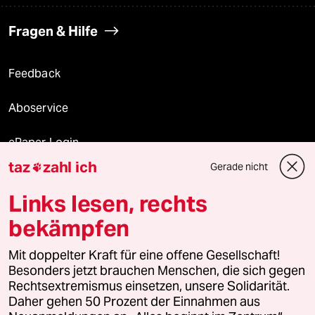
Fragen & Hilfe
Feedback
Aboservice
ePaper Login
taz
zahl ich
Gerade nicht

Downloads für Abonnierende
Links lesen, rechts
bekämpfen
© 2026 taz Verlags und Vertriebs GmbH
Alle Rechte vorbehalten. Bei rechtlichen Fragen oder für Genehmigungen
Mit doppelter Kraft für eine offene Gesellschaft!
wenden Sie sich bitte an
lizenzen@taz.de
Besonders jetzt brauchen Menschen, die sich gegen
Rechtsextremismus einsetzen, unsere Solidarität.
Daher gehen 50 Prozent der Einnahmen aus
Feedback
Redaktionsstatut
Kommune-Richtlinien
KI-