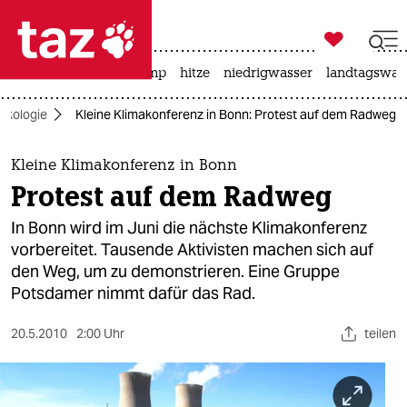

taz zahl ich
katzen
usa unter trump
hitze
niedrigwasser
landtagswahl

taz zahl ich
Ökologie
Kleine Klimakonferenz in Bonn: Protest auf dem Radweg
taz zahl ich
themen
Kleine Klimakonferenz in Bonn
Protest auf dem Radweg
politik
In Bonn wird im Juni die nächste Klimakonferenz
öko
vorbereitet. Tausende Aktivisten machen sich auf
den Weg, um zu demonstrieren. Eine Gruppe
gesellschaft
Potsdamer nimmt dafür das Rad.
kultur
20.5.2010
2:00 Uhr
teilen
sport