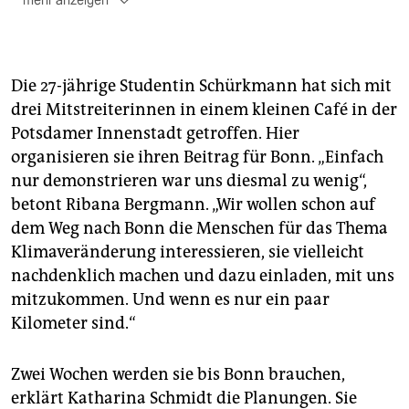
mehr anzeigen
***
Anmeldungen und weitere Infos
gibt es unter
www.klimarad.org
bzw. unter der Email
Die 27-jährige Studentin Schürkmann hat sich mit
klimarad@riseup.net. Auf der gesamten Strecke
drei Mitstreiterinnen in einem kleinen Café in der
können Radler jederzeit zu der Fahrradtruppe
Potsdamer Innenstadt getroffen. Hier
hinzukommen und so viele Kilometer mitfahren, wie
sie möchten.
organisieren sie ihren Beitrag für Bonn. „Einfach
nur demonstrieren war uns diesmal zu wenig“,
***
betont Ribana Bergmann. „Wir wollen schon auf
Am Samstag (5.6.) wird es in Bonn um 13 Uhr auf dem
dem Weg nach Bonn die Menschen für das Thema
Kaiserplatz eine
Großdemo gegen die Untätigkeit
der
Klimaveränderung interessieren, sie vielleicht
Industriestaaten im Klimaschutz geben.
nachdenklich machen und dazu einladen, mit uns
***
mitzukommen. Und wenn es nur ein paar
Kilometer sind.“
Klimazwischenverhandlung in Bonn:
Vom 1. bis zum
11. Juni werden im Maritim Hotel in Bonn die
Klimazwischenverhandlungen des UNFCCC (United
Zwei Wochen werden sie bis Bonn brauchen,
Nations Framework Convention on Climate Change)
erklärt Katharina Schmidt die Planungen. Sie