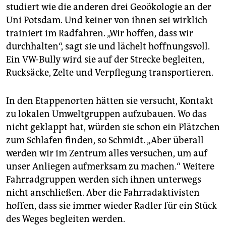
stattfinden, um die Grundlagen für den folgenden
studiert wie die anderen drei Geoökologie an der
Klimagipfel COP 16 im Dezember in Cancun, Mexiko
Uni Potsdam. Und keiner von ihnen sei wirklich
zu diskutieren.
trainiert im Radfahren. „Wir hoffen, dass wir
durchhalten“, sagt sie und lächelt hoffnungsvoll.
Ein VW-Bully wird sie auf der Strecke begleiten,
Rucksäcke, Zelte und Verpflegung transportieren.
In den Etappenorten hätten sie versucht, Kontakt
zu lokalen Umweltgruppen aufzubauen. Wo das
nicht geklappt hat, würden sie schon ein Plätzchen
zum Schlafen finden, so Schmidt. „Aber überall
werden wir im Zentrum alles versuchen, um auf
unser Anliegen aufmerksam zu machen.“ Weitere
Fahrradgruppen werden sich ihnen unterwegs
nicht anschließen. Aber die Fahrradaktivisten
hoffen, dass sie immer wieder Radler für ein Stück
des Weges begleiten werden.