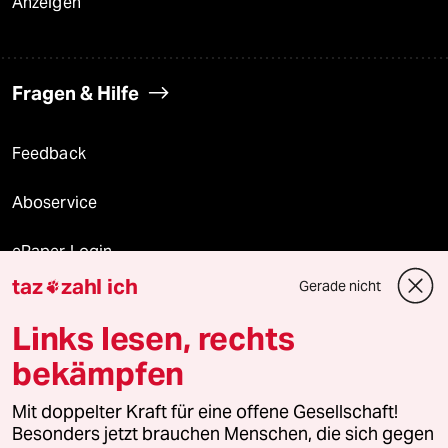
Anzeigen
Fragen & Hilfe
Feedback
Aboservice
ePaper Login
taz
zahl ich
Gerade nicht

Downloads für Abonnierende
Links lesen, rechts
bekämpfen
© 2026 taz Verlags und Vertriebs GmbH
Alle Rechte vorbehalten. Bei rechtlichen Fragen oder für Genehmigungen
Mit doppelter Kraft für eine offene Gesellschaft!
wenden Sie sich bitte an
lizenzen@taz.de
Besonders jetzt brauchen Menschen, die sich gegen