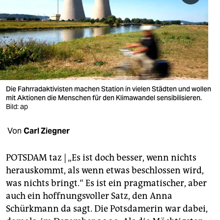
berlin
nord
wahrheit
verlag
verlag
Die Fahrradaktivisten machen Station in vielen Städten und wollen
mit Aktionen die Menschen für den Klimawandel sensibilisieren.
veranstaltungen
Bild: ap
shop
Von
Carl Ziegner
fragen & hilfe
POTSDAM taz | „Es ist doch besser, wenn nichts
unterstützen
herauskommt, als wenn etwas beschlossen wird,
was nichts bringt.“ Es ist ein pragmatischer, aber
abo
auch ein hoffnungsvoller Satz, den Anna
genossenschaft
Schürkmann da sagt. Die Potsdamerin war dabei,