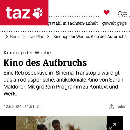

taz zahl ich
hitze
surfen
landtagswahl in sachsen-anhalt
gewalt gegen

taz zahl ich
te
Berlin
taz Plan
Kinotipp der Woche: Kino des Aufbruchs
taz zahl ich
themen
Kinotipp der Woche
Kino des Aufbruchs
politik
Eine Retrospektive im Sinema Transtopia würdigt
öko
das afrodiasporische, antikoloniale Kino von Sarah
Maldoror. Mit großem Programm zu Kontext und
gesellschaft
Werk.
kultur
12.6.2024
11:51 Uhr
teilen
sport