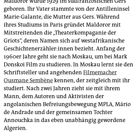
Maldoror wurde 1929 im südfranzösischen Gers
geboren. Ihr Vater stammte von der Antilleninsel
Marie-Galante, die Mutter aus Gers. Während
ihres Studiums in Paris gründet Maldoror mit
Mitstreitenden die „Theaterkompaganie der
Griots“, deren Namen sich auf westafrikanische
Ge­schich­ten­er­zäh­le­r:in­nen bezieht. Anfang der
1960er Jahre geht sie nach Moskau, um bei Mark
Donskoi Film zu studieren. In Moskau lernt sie den
Schriftsteller und angehenden
Filmemacher
Ousmane Sembène
kennen, der zeitgleich mit ihr
studiert. Nach zwei Jahren zieht sie mit ihrem
Mann, dem Autoren und Aktivisten der
angolanischen Befreiungsbewegung MPLA, Mário
de Andrade und der gemeinsamen Tochter
Annouchka in das eben unabhängig gewordene
Algerien.