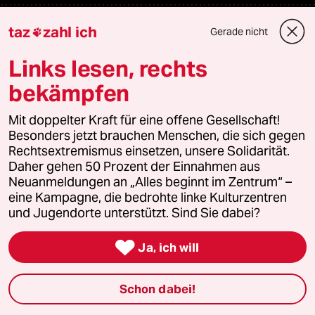
Fragen & Hilfe
taz
zahl ich
Gerade nicht

Links lesen, rechts
Feedback
bekämpfen
Aboservice
Mit doppelter Kraft für eine offene Gesellschaft!
Besonders jetzt brauchen Menschen, die sich gegen
ePaper Login
Rechtsextremismus einsetzen, unsere Solidarität.
Daher gehen 50 Prozent der Einnahmen aus
Downloads für Abonnierende
Neuanmeldungen an „Alles beginnt im Zentrum“ –
eine Kampagne, die bedrohte linke Kulturzentren
und Jugendorte unterstützt. Sind Sie dabei?
© 2026 taz Verlags und Vertriebs GmbH

Ja, ich will
Alle Rechte vorbehalten. Bei rechtlichen Fragen oder für Genehmigungen
wenden Sie sich bitte an
lizenzen@taz.de
Schon dabei!
Feedback
Redaktionsstatut
Kommune-Richtlinien
KI-