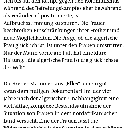
sich bis auf den Kampf gegen den Kolonialismus
epaper login
während des Befreiungskampfes eher bewahrend
als verändernd positionierte, ist
Aufbruchsstimmung zu spüren. Die Frauen
beschreiben Einschränkungen ihrer Freiheit und
neue Möglichkeiten. Die Frage, ob die algerische
Frau glücklich ist, ist unter den Frauen umstritten.
Nur der Mann vorne am Pult hat eine klare
Haltung: „die algerische Frau ist die glücklichste
der Welt“.
Die Szenen stammen aus
„Elles“
, einem gut
zwanzigminütigen Dokumentarfilm, der vier
Jahre nach der algerischen Unabhängigkeit eine
vielfältige, komplexe Bestandsaufnahme der
Situation von Frauen in dem nordafrikanischen
Land versucht. Eine der Frauen fasst die