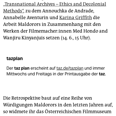
„Transnational Archives – Ethics and Decolonial
Methods“
, zu dem Annouchka de Andrade,
Annabelle Aventurin und
Karina Griffith
die
Arbeit Maldorors in Zusammenhang mit den
Werken der Fil­me­ma­che­r:in­nen Med Hondo and
Wanjiru Kinyanjuis setzen (14. 6., 15 Uhr).
tazplan
Der
taz plan
erscheint auf
taz.de/tazplan
und immer
Mittwochs und Freitags in der Printausgabe der
taz
.
Die Retrospektive baut auf eine Reihe von
Würdigungen Maldorors in den letzten Jahren auf,
so widmete ihr das Österreichischen Filmmuseum