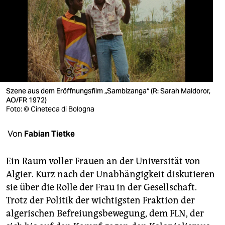
berlin
nord
wahrheit
verlag
verlag
Szene aus dem Eröffnungsfilm „Sambizanga“ (R: Sarah Maldoror,
AO/FR 1972)
veranstaltungen
Foto: © Cineteca di Bologna
shop
Von
Fabian Tietke
fragen & hilfe
Ein Raum voller Frauen an der Universität von
unterstützen
Algier. Kurz nach der Unabhängigkeit diskutieren
sie über die Rolle der Frau in der Gesellschaft.
abo
Trotz der Politik der wichtigsten Fraktion der
genossenschaft
algerischen Befreiungsbewegung, dem FLN, der