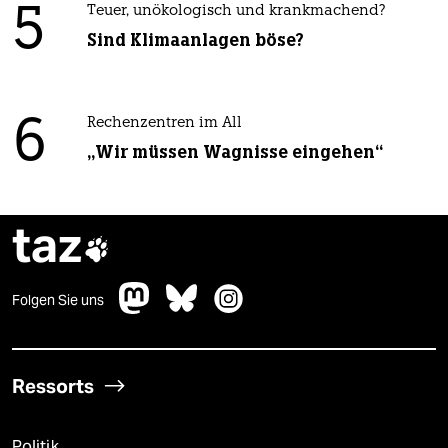
5
Teuer, unökologisch und krankmachend?
Sind Klimaanlagen böse?
6
Rechenzentren im All
„Wir müssen Wagnisse eingehen“
taz

Folgen Sie uns
Ressorts
Politik