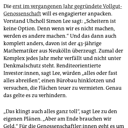
Die
erst im vergangenen Jahr gegründete Vollgut-
Genossenschaft
will es engagierter anpacken.
Vorstand Uhcholl Simon Lee sagt: „Scheitern ist
keine Option. Denn wenn wir es nicht machen,
werden es andere machen.“ Und das dann auch
komplett anders, davon ist der 43-jährige
Mathematiker aus Neukölln überzeugt. Zumal der
Komplex jedes Jahr mehr verfällt und nicht unter
Denkmalschutz steht. Renditeorientierte
Investor:innen, sagt Lee, würden „alles oder fast
alles abreißen“, einen Bürobau hinklotzen und
versuchen, die Flächen teuer zu vermieten. Genau
das gelte es zu verhindern.
„Das klingt auch alles ganz toll“, sagt Lee zu den
eigenen Plänen. „Aber am Ende brauchen wir
Geld.“ Für die Ge­nos­sen­schaft­le­r:in­nen geht es um