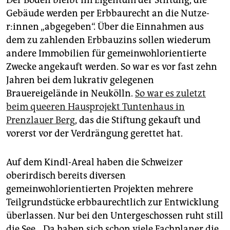
Der Boden bleibt im Eigentum der Stiftung, die
Gebäude werden per Erbbaurecht an die Nut­ze­
r:in­nen „abgegeben“. Über die Einnahmen aus
dem zu zahlenden Erbbauzins sollen wiederum
andere Immobilien für gemeinwohlorientierte
Zwecke angekauft werden. So war es vor fast zehn
Jahren bei dem lukrativ gelegenen
Brauereigelände in Neukölln.
So war es zuletzt
beim queeren Hausprojekt Tuntenhaus in
Prenzlauer Berg
, das die Stiftung gekauft und
vorerst vor der Verdrängung gerettet hat.
Auf dem Kindl-Areal haben die Schweizer
oberirdisch bereits diversen
gemeinwohlorientierten Projekten mehrere
Teilgrundstücke erbbaurechtlich zur Entwicklung
überlassen. Nur bei den Untergeschossen ruht still
die See. „Da haben sich schon viele Fachplaner die