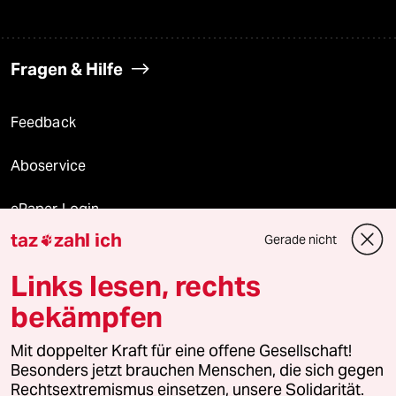
Fragen & Hilfe
Feedback
Aboservice
ePaper Login
taz
zahl ich
Gerade nicht

Downloads für Abonnierende
Links lesen, rechts
bekämpfen
© 2026 taz Verlags und Vertriebs GmbH
Alle Rechte vorbehalten. Bei rechtlichen Fragen oder für Genehmigungen
Mit doppelter Kraft für eine offene Gesellschaft!
wenden Sie sich bitte an
lizenzen@taz.de
Besonders jetzt brauchen Menschen, die sich gegen
Rechtsextremismus einsetzen, unsere Solidarität.