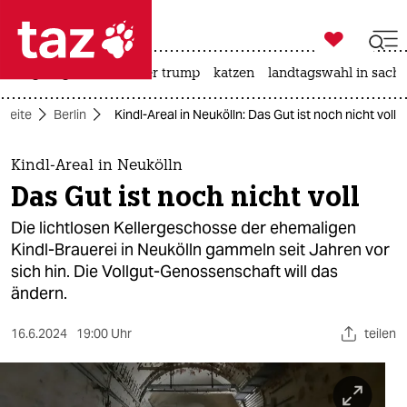

taz zahl ich
bergsteigen
usa unter trump
katzen
landtagswahl in sachs

taz zahl ich
tseite
Berlin
Kindl-Areal in Neukölln: Das Gut ist noch nicht voll
taz zahl ich
themen
Kindl-Areal in Neukölln
Das Gut ist noch nicht voll
politik
Die lichtlosen Kellergeschosse der ehemaligen
öko
Kindl-Brauerei in Neukölln gammeln seit Jahren vor
sich hin. Die Vollgut-Genossenschaft will das
gesellschaft
ändern.
kultur
16.6.2024
19:00 Uhr
teilen
sport