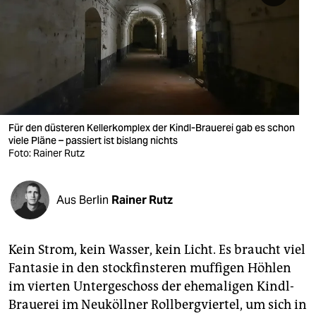
berlin
nord
wahrheit
verlag
verlag
Für den düsteren Kellerkomplex der Kindl-Brauerei gab es schon
viele Pläne – passiert ist bislang nichts
veranstaltungen
Foto: Rainer Rutz
shop
Aus Berlin
Rainer Rutz
fragen & hilfe
unterstützen
Kein Strom, kein Wasser, kein Licht. Es braucht viel
abo
Fantasie in den stockfinsteren muffigen Höhlen
im vierten Untergeschoss der ehemaligen Kindl-
genossenschaft
Brauerei im Neuköllner Rollbergviertel, um sich in