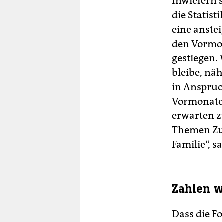
Inwiefern s
die Statist
eine anste
den Vormon
gestiegen.
bleibe, nä
in Anspruch
Vormonate 
erwarten z
Themen Zuk
Familie“, s
Zahlen w
Dass die F