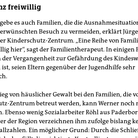
z freiwillig
 gebe es auch Familien, die die Ausnahmesituatio
rwünschten Besuch zu vermeiden, erklärt Jürg
er Kinderschutz-Zentrum. „Eine Reihe von Familie
llig hier“, sagt der Familientherapeut. In einigen F
n der Vergangenheit zur Gefährdung des Kindesw
st, seien Eltern gegenüber der Jugendhilfe sehr
ch.
ieg von häuslicher Gewalt bei den Familien, die 
tz-Zentrum betreut werden, kann Werner noch 
 Ebenso wenig Sozialarbeiter Röhl aus Paderbor
r der Region verzeichnen ihm zufolge bislang k
allzahlen. Ein möglicher Grund: Durch die Schli