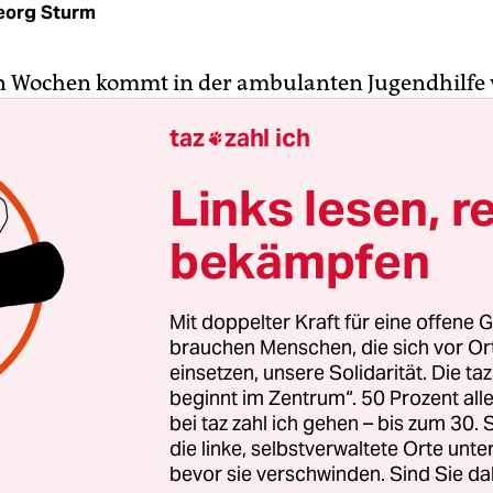
eorg Sturm
en Wochen kommt in der ambulanten Jugendhilfe
l vermehrt ein Pferd zum Einsatz. „Wir laufen lin
taz
zahl ich

hts“, erzählt der Diplom-Sozialarbeiter. In Zeite
ferd nicht nur als Abstandshalter, sondern ist a
Links lesen, r
ünden sinnvoll. Ein gemeinsamer Spaziergang 
e die konfrontative Situation zwischen Familie un
bekämpfen
iter auf und habe eine vermittelnde Wirkung, sagt
Mit doppelter Kraft für eine offene G
, 42, ist Leiter eines freien Trägers der Jugendhil
brauchen Menschen, die sich vor O
 Im Auftrag der Jugendämter begleitet der Sozial
einsetzen, unsere Solidarität. Die ta
beginnt im Zentrum“. 50 Prozent a
bei denen Schwierigkeiten in der Erziehung auftr
bei taz zahl ich gehen – bis zum 30
wohl gefährdet ist. Von welcher Bedeutung diese 
die linke, selbstverwaltete Orte unte
 Corona-Krise ist, macht ein Schreiben der Jugen
bevor sie verschwinden. Sind Sie da