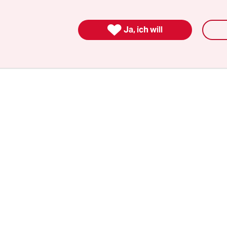
Darin warnen diese vor einer erhöhten Gefährdun
 Jugendliche und rufen zu Wachsamkeit auf, um 

Ja, ich will
zeit vor Gewalt und Verwahrlosung zu schützen.