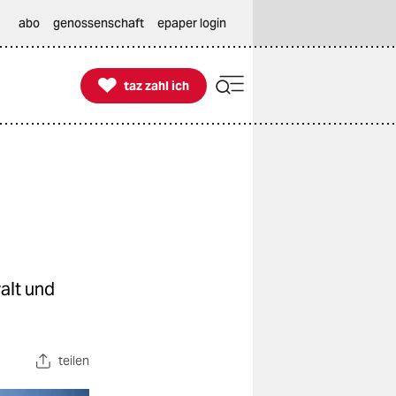
abo
genossenschaft
epaper login

taz zahl ich
taz zahl ich
alt und
teilen