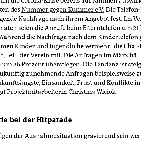
ich die Corona-Krise bereits auf Familien auswirk
iken des
Nummer gegen Kummer e.V.
Die Telefon-H
igende Nachfrage nach ihrem Angebot fest. Im Ve
aten seien die Anrufe beim Elterntelefon um 21
 Während die Nachfrage nach dem Kindertelefon 
hmen Kinder und Jugendliche vermehrt die Chat
, teilt der Verein mit. Die Anfragen im März hätt
um 26 Prozent überstiegen. Die Tendenz ist steig
ukünftig zunehmende Anfragen beispielsweise z
unftsängste, Einsamkeit, Frust und Konflikte in
agt Projektmitarbeiterin Christina Wiciok.
ie bei der Hitparade
olgen der Ausnahmesituation gravierend sein we