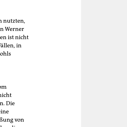
n nutzten,
en Werner
n ist nicht
ällen, in
ohls
vom
nicht
n. Die
eine
eßung von