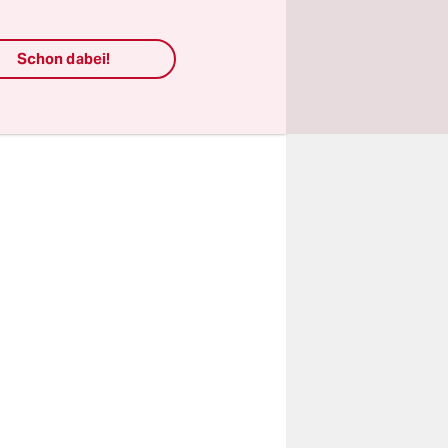
gslage für
Kinder in
Schon dabei!