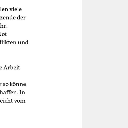
len viele
tzende der
hr.
Not
flikten und
 Arbeit
ur so könne
haffen. In
reicht vom