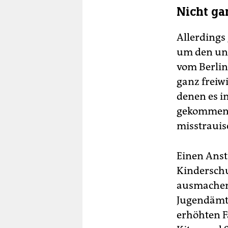
Nicht gan
Allerdings
um den une
vom Berlin
ganz freiwi
denen es i
gekommen i
misstrauis
Einen Anst
Kinderschu
ausmachen.
Jugendämte
erhöhten F