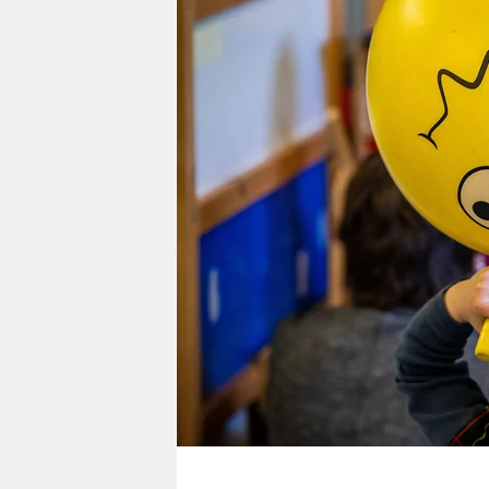
berlin
nord
wahrheit
verlag
verlag
veranstaltungen
shop
fragen & hilfe
unterstützen
abo
genossenschaft