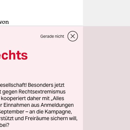
 von
ks, die
Gerade nicht
n von Corona
uch aus
echts
mit dem
d
 Röhl.
esellschaft! Besonders jetzt
fe in
rt gegen Rechtsextremismus
arbeiter
z kooperiert daher mit „Alles
ller Einnahmen aus Anmeldungen
eten oder
. September – an die Kampagne,
Arbeit in
rstützt und Freiräume sichern will,
dämter
bei?