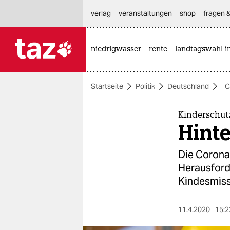
hautnavigation anspringen
hauptinhalt anspringen
footer anspringen
verlag
veranstaltungen
shop
fragen &
niedrigwasser
rente
landtagswahl i

taz zahl ich
taz zahl ich
Startseite
Politik
Deutschland
C
themen
politik
Kinderschut
Hinte
öko
Die Corona-
gesellschaft
Herausford
Kindesmiss
kultur
sport
11.4.2020
15:2