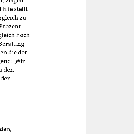
t, zeigen
ilfe stellt
rgleich zu
 Prozent
gleich hoch
-Beratung
en die der
end: „Wir
u den
 der
rden,