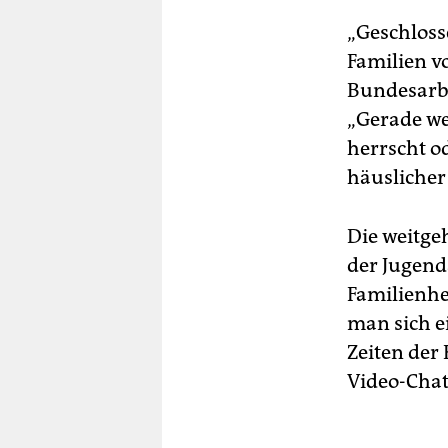
„Geschloss
Familien v
Bundesarb
„Gerade wen
herrscht o
häuslicher
Die weitg
der Jugend
Familienhel
man sich ei
Zeiten der 
Video-Chat