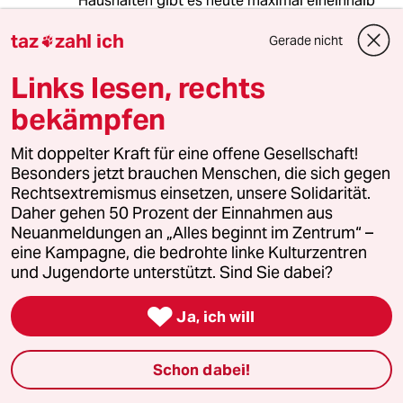
Haushalten gibt es heute maximal eineinhalb
Prozent Hausmänner! Ergo gibt es also auch
taz
zahl ich
genausoviele Alleinernährerinnen- und das
Gerade nicht

nach über dreissig Jahren Feminismus und
Links lesen, rechts
Frauenförderung bis zum Geht-nicht-mehr!
bekämpfen
Da ist doch etwas schiefgelaufen, oder?
Mit doppelter Kraft für eine offene Gesellschaft!
Besonders jetzt brauchen Menschen, die sich gegen
Horst Schmidt
HS
Rechtsextremismus einsetzen, unsere Solidarität.
02.08.2009
,
14:57 Uhr
Daher gehen 50 Prozent der Einnahmen aus
Neuanmeldungen an „Alles beginnt im Zentrum“ –
"Männer rutschen aus dem Blick?" Wie soll das
eine Kampagne, die bedrohte linke Kulturzentren
gehen? Männer waren noch niemals im
und Jugendorte unterstützt. Sind Sie dabei?
Blickwinkel wenn es um Familienpolitik ging.
Maßstab waren und sind einzig und allein die

Frauen, die Mütter, niemals aber die Väter. Es
Ja, ich will
war zu lesen, daß Frau von der Leyen
Vätergruppen sogar das Gespräch verweigert.
Schon dabei!
Das männliche Geschlecht hat in der
familienpolitischen Debatte seit Jahrzehnten