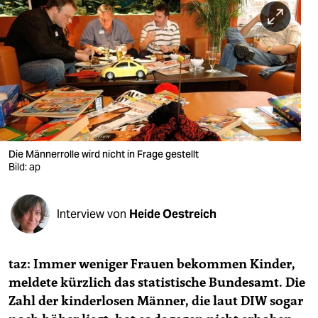
berlin
nord
wahrheit
verlag
verlag
veranstaltungen
Die Männerrolle wird nicht in Frage gestellt
Bild: ap
shop
fragen & hilfe
Interview von
Heide Oestreich
unterstützen
taz: Immer weniger Frauen bekommen Kinder,
abo
meldete kürzlich das statistische Bundesamt. Die
genossenschaft
Zahl der kinderlosen Männer, die laut DIW sogar