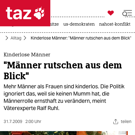

taz zahl ich
krieg in der ukraine
hitze
us-demokraten
nahost-konflikt

taz zahl ich
ft
Alltag
Kinderlose Männer: "Männer rutschen aus dem Blick"
taz zahl ich
themen
Kinderlose Männer
"Männer rutschen aus dem
politik
Blick"
öko
Mehr Männer als Frauen sind kinderlos. Die Politik
ignoriert das, weil sie keinen Mumm hat, die
gesellschaft
Männerrolle ernsthaft zu verändern, meint
Väterexperte Ralf Ruhl.
kultur
sport
31.7.2009
2:00 Uhr
teilen