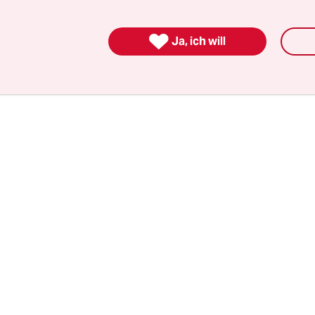
 an alles erinnern. Außerdem können wir im Hyp
oilette gehen, und das wäre giftig für den Körper

 wir brauchen auch immer Wasser, am besten tägli
Ja, ich will
 nicht überleben.