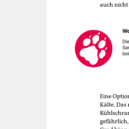
auch nicht 
Wo
Di
Sa
be
Eine Optio
Kälte. Das
Kühlschran
gefährlich