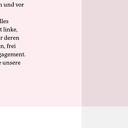
h und vor
lles
 linke,
ür deren
n, frei
ngagement.
e unsere