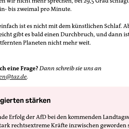
n wir nicht mehr sprechen, bei 29,5 Grad schlägt
in- bis zweimal pro Minute.
einfach ist es nicht mit dem künstlichen Schlaf. A
eicht gibt es bald einen Durchbruch, und dann ist
ntfernten Planeten nicht mehr weit.
ch eine Frage?
Dann schreib sie uns an
gen@taz.de
.
gierten stärken
nde Erfolg der AfD bei den kommenden Landtags
 stark rechtsextreme Kräfte inzwischen geworden 