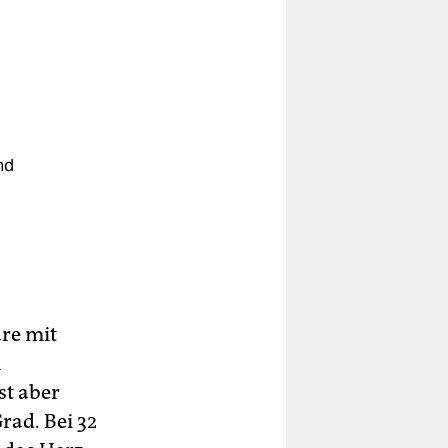
nd
äre mit
m
st aber
rad. Bei 32