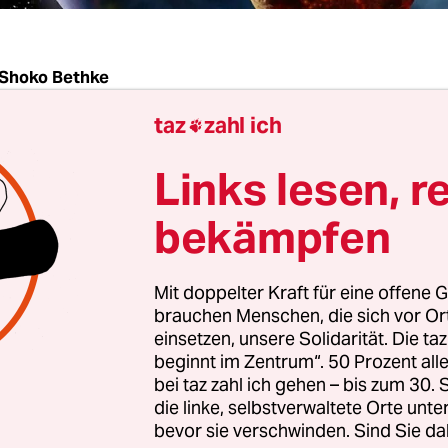
Shoko Bethke
taz
zahl ich

. Du wolltest gerne wissen, wie realistisch es ist,
Links lesen, r
n in einen künstlichen Schlaf zu versetzen, damit
recken zu anderen Planeten zurücklegen können.
bekämpfen
twas vor. In einem Film aus den USA befinden sic
n­nen für 120 Jahre in einem Hyperschlaf. Das ist su
Mit doppelter Kraft für eine offene G
hiff nicht so viel Essen mit ins All nehmen muss
brauchen Menschen, die sich vor O
einsetzen, unsere Solidarität. Die ta
beginnt im Zentrum“. 50 Prozent a
ität ist so ein langer Schlaf aber schwierig. Denn
bei taz zahl ich gehen – bis zum 30
cht bewegen, bilden sich unsere Muskeln zurück. 
die linke, selbstverwaltete Orte unte
laf schadet auch unserem Gehirn, dann können 
bevor sie verschwinden. Sind Sie da