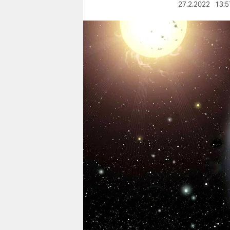
berlin
27.2.2022
13:5
nord
wahrheit
verlag
verlag
veranstaltungen
shop
fragen & hilfe
unterstützen
abo
genossenschaft