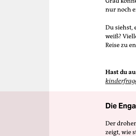
Grad könne
nur noch e
Du siehst, 
weiß? Viell
Reise zu e
Hast du au
kinderfra
Die Enga
Der drohe
zeigt, wie