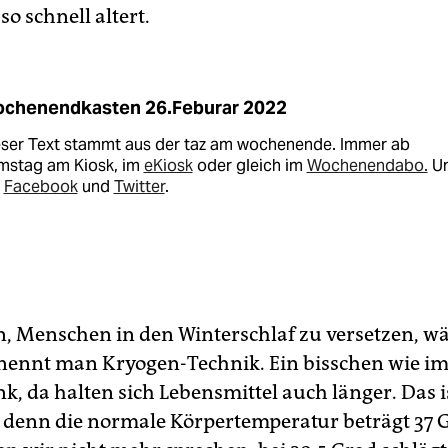
so schnell altert.
chenendkasten 26.Feburar 2022
eser Text stammt aus der taz am wochenende. Immer ab
mstag am Kiosk, im
eKiosk
oder gleich im
Wochenendabo.
U
i
Facebook
und
Twitter
.
n, Menschen in den Winterschlaf zu versetzen, w
 nennt man Kryogen-Technik. Ein bisschen wie i
k, da halten sich Lebensmittel auch länger. Das i
, denn die normale Körpertemperatur beträgt 37 G