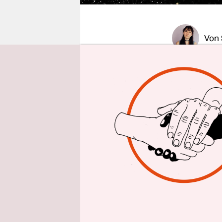
epaper login
Von
Hallo Rahul
Astronaute
weitere St
kommt so e
tro­nau­t:i
das Raumsc
In der Real
uns gar ni
langer Sch