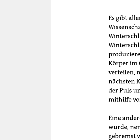
Es gibt al
Wissenscha
Winterschl
Winterschl
produziere
Körper im 
verteilen,
nächsten Kö
der Puls u
mithilfe v
Eine ander
wurde, nenn
gebremst w