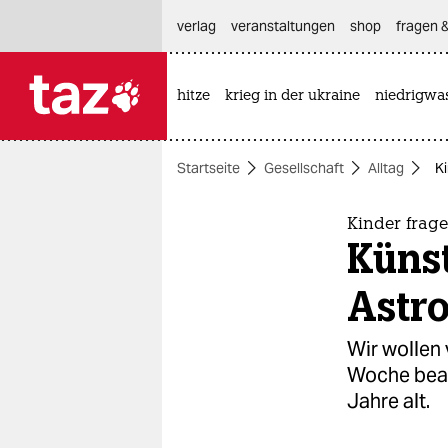
hautnavigation anspringen
hauptinhalt anspringen
footer anspringen
verlag
veranstaltungen
shop
fragen &
hitze
krieg in der ukraine
niedrigwa

taz zahl ich
taz zahl ich
Startseite
Gesellschaft
Alltag
Ki
themen
politik
Kinder frage
Künst
öko
Astr
gesellschaft
Wir wollen
kultur
Woche bean
Jahre alt.
sport