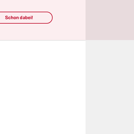
erschlaf
. Apropos
ch, sonst
Schon dabei!