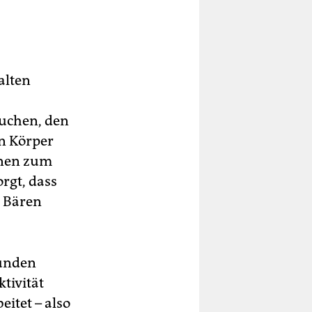
alten
suchen, den
en Körper
onen zum
rgt, dass
n Bären
funden
tivität
itet – also