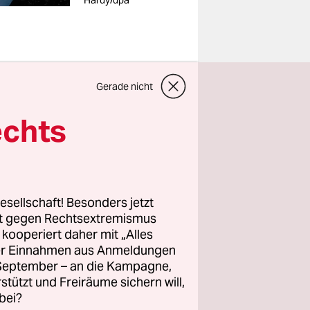
Hardy/dpa
Gerade nicht
echts
 sie
 In Filmen
h die As­
per, weil
esellschaft! Besonders jetzt
.
rt gegen Rechtsextremismus
z kooperiert daher mit „Alles
ller Einnahmen aus Anmeldungen
 wenn wir
. September – an die Kampagne,
So ein
rstützt und Freiräume sichern will,
wir uns
bei?