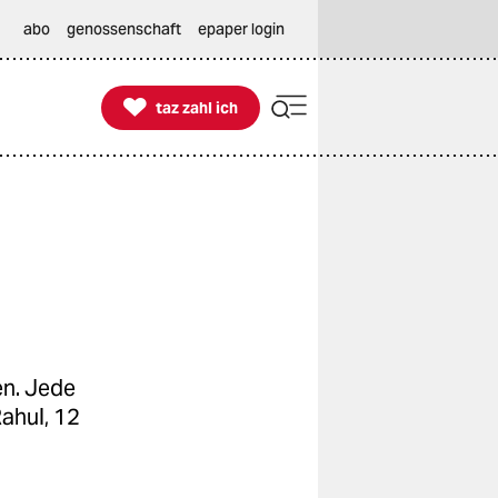
abo
genossenschaft
epaper login

taz zahl ich
taz zahl ich
en. Jede
ahul, 12