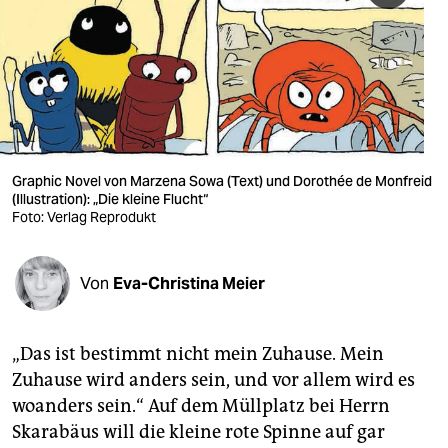
berlin
nord
wahrheit
verlag
verlag
Graphic Novel von Marzena Sowa (Text) und Dorothée de Monfreid
(Illustration): „Die kleine Flucht“
veranstaltungen
Foto: Verlag Reprodukt
shop
Von
Eva-Christina Meier
fragen & hilfe
unterstützen
„Das ist bestimmt nicht mein Zuhause. Mein
abo
Zuhause wird anders sein, und vor allem wird es
woanders sein.“ Auf dem Müllplatz bei Herrn
genossenschaft
Skarabäus will die kleine rote Spinne auf gar