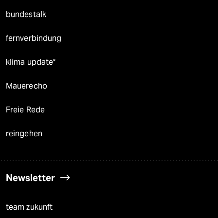
bundestalk
fernverbindung
klima update°
Mauerecho
Freie Rede
reingehen
Newsletter
team zukunft