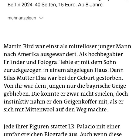
Berlin 2024. 40 Seiten, 15 Euro. Ab 8 Jahre
mehr anzeigen
Anna Desnitskaya:
„Ein Stern in der Fremde“. Aus
dem Russischen von Thomas Weiler. Gerstenberg
Verlag, Hildesheim 2024. 40 Seiten, 16 Euro. Ab 5
Martin Bird war einst als mittelloser junger Mann
Jahre
nach Amerika ausgewandert. Als hochbegabter
R.J. Palacio:
„Pony. Wenn die Reise deines Lebens
Erfinder und Fotograf lebte er mit dem Sohn
lockt, mach dich auf den Weg“. Aus dem Englischen
zurückgezogen in einem abgelegen Haus. Denn
von André Mumot. Hanser Verlag, München 2024. 304
Silas Mutter Elsa war bei der Geburt gestorben.
Seiten, 19 Euro. Ab 11 Jahre.
Von ihr war dem Jungen nur die bayrische Geige
geblieben. Die konnte er zwar nicht spielen, doch
instinktiv nahm er den Geigenkoffer mit, als er
sich mit Mittenwool auf den Weg machte.
Jede ihrer Figuren stattet J.R. Palacio mit einer
umfangreichen Biografie aus. Auch wenn diese