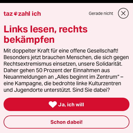
Reisen
taz
zahl ich
Gerade nicht

Kantine
Links lesen, rechts
bekämpfen
Shop
Mit doppelter Kraft für eine offene Gesellschaft!
Anzeigen
Besonders jetzt brauchen Menschen, die sich gegen
Rechtsextremismus einsetzen, unsere Solidarität.
Daher gehen 50 Prozent der Einnahmen aus
Neuanmeldungen an „Alles beginnt im Zentrum“ –
Fragen & Hilfe
eine Kampagne, die bedrohte linke Kulturzentren
und Jugendorte unterstützt. Sind Sie dabei?
Feedback

Ja, ich will
Aboservice
Schon dabei!
ePaper Login