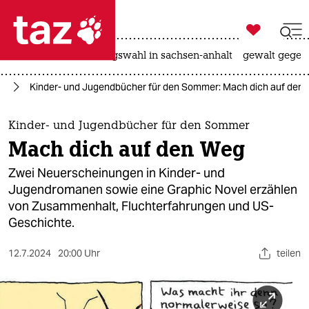

taz zahl ich
hitze
surfen
landtagswahl in sachsen-anhalt
gewalt gegen

taz zahl ich
ht
Kinder- und Jugendbücher für den Sommer: Mach dich auf den
taz zahl ich
themen
Kinder- und Jugendbücher für den Sommer
Mach dich auf den Weg
politik
Zwei Neuerscheinungen in Kinder- und
öko
Jugendromanen sowie eine Graphic Novel erzählen
von Zusammenhalt, Fluchterfahrungen und US-
gesellschaft
Geschichte.
kultur
12.7.2024
20:00 Uhr
teilen
sport