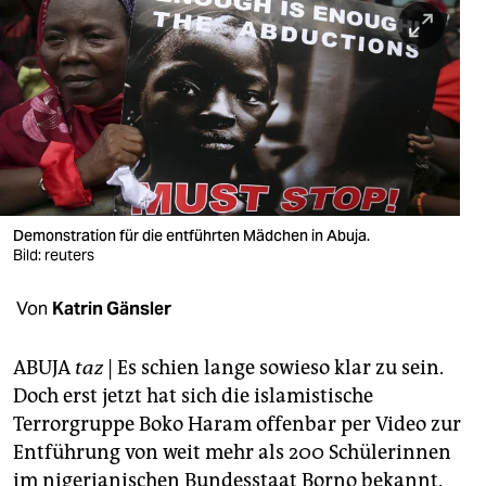
berlin
nord
wahrheit
verlag
verlag
veranstaltungen
Demonstration für die entführten Mädchen in Abuja.
Bild: reuters
shop
Von
Katrin Gänsler
fragen & hilfe
unterstützen
ABUJA
taz
| Es schien lange sowieso klar zu sein.
Doch erst jetzt hat sich die islamistische
abo
Terrorgruppe Boko Haram offenbar per Video zur
genossenschaft
Entführung von weit mehr als 200 Schülerinnen
im nigerianischen Bundesstaat Borno bekannt.