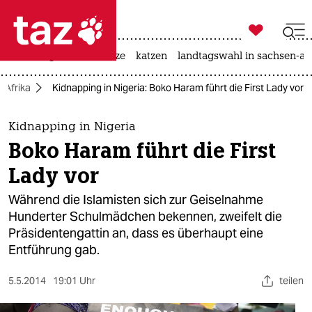

taz zahl ich
iran-krieg
ceuta
hitze
katzen
landtagswahl in sachsen-an

taz zahl ich
Afrika
Kidnapping in Nigeria: Boko Haram führt die First Lady vor
taz zahl ich
themen
Kidnapping in Nigeria
Boko Haram führt die First
politik
Lady vor
öko
Während die Islamisten sich zur Geiselnahme
Hunderter Schulmädchen bekennen, zweifelt die
gesellschaft
Präsidentengattin an, dass es überhaupt eine
Entführung gab.
kultur
sport
5.5.2014
19:01 Uhr
teilen