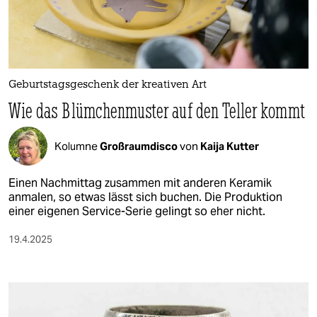
berlin
nord
wahrheit
Geburtstagsgeschenk der kreativen Art
verlag
Wie das Blümchenmuster auf den Teller kommt
verlag
Kolumne
Großraumdisco
von
Kaija Kutter
veranstaltungen
shop
Einen Nachmittag zusammen mit anderen Keramik
anmalen, so etwas lässt sich buchen. Die Produktion
fragen & hilfe
einer eigenen Service-Serie gelingt so eher nicht.
unterstützen
19.4.2025
abo
genossenschaft