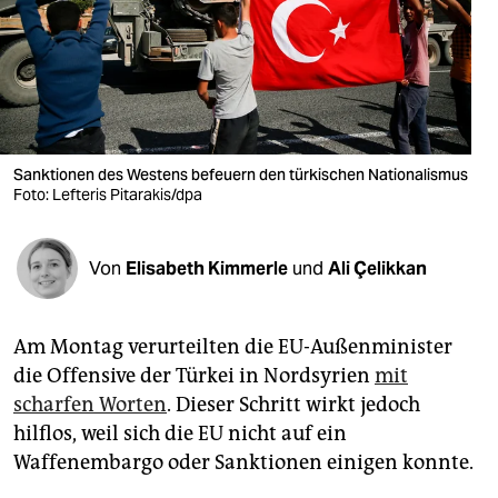
berlin
nord
wahrheit
verlag
Sanktionen des Westens befeuern den türkischen Nationalismus
verlag
Foto: Lefteris Pitarakis/dpa
veranstaltungen
Von
Elisabeth Kimmerle
und
Ali Çelikkan
shop
fragen & hilfe
Am Montag verurteilten die EU-Außenminister
unterstützen
die Offensive der Türkei in Nordsyrien
mit
scharfen Worten
. Dieser Schritt wirkt jedoch
abo
hilflos, weil sich die EU nicht auf ein
genossenschaft
Waffenembargo oder Sanktionen einigen konnte.