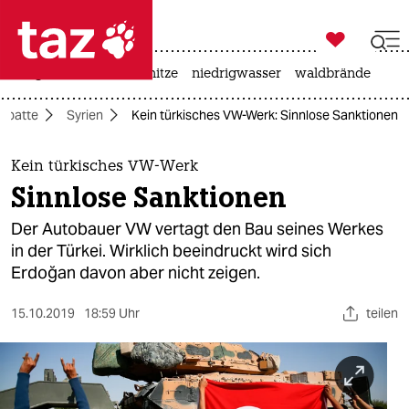

taz zahl ich
krieg in der ukraine
hitze
niedrigwasser
waldbrände

taz zahl ich
ebatte
Syrien
Kein türkisches VW-Werk: Sinnlose Sanktionen
taz zahl ich
themen
Kein türkisches VW-Werk
Sinnlose Sanktionen
politik
Der Autobauer VW vertagt den Bau seines Werkes
öko
in der Türkei. Wirklich beeindruckt wird sich
Erdoğan davon aber nicht zeigen.
gesellschaft
15.10.2019
18:59 Uhr
teilen
kultur
sport