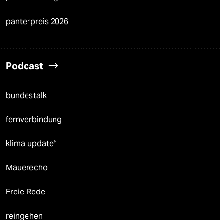
panterpreis 2026
Podcast
bundestalk
fernverbindung
klima update°
Mauerecho
Freie Rede
reingehen