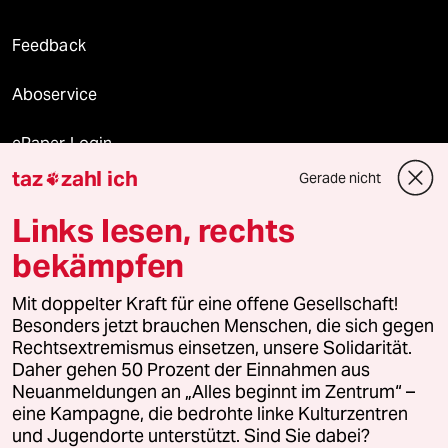
Feedback
Aboservice
ePaper Login
taz
zahl ich
Gerade nicht

Downloads für Abonnierende
Links lesen, rechts
bekämpfen
© 2026 taz Verlags und Vertriebs GmbH
Mit doppelter Kraft für eine offene Gesellschaft!
Alle Rechte vorbehalten. Bei rechtlichen Fragen oder für Genehmigungen
wenden Sie sich bitte an
lizenzen@taz.de
Besonders jetzt brauchen Menschen, die sich gegen
Rechtsextremismus einsetzen, unsere Solidarität.
Daher gehen 50 Prozent der Einnahmen aus
Feedback
Redaktionsstatut
Kommune-Richtlinien
KI-
Neuanmeldungen an „Alles beginnt im Zentrum“ –
eine Kampagne, die bedrohte linke Kulturzentren
Leitlinie
Informant
Datenschutz
Impressum
AGB
und Jugendorte unterstützt. Sind Sie dabei?