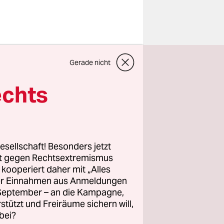
 Menschen
Gerade nicht
o das
echts
 nach über
: Laut
 nicht
esellschaft! Besonders jetzt
rt gegen Rechtsextremismus
n
z kooperiert daher mit „Alles
ller Einnahmen aus Anmeldungen
decken.
. September – an die Kampagne,
t und, wie
rstützt und Freiräume sichern will,
bei?