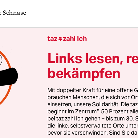
 Schnase
rd immer ärmer: Der Anteil der überschuldeten
taz
zahl ich

t im vergangenen Jahr noch weiter angestiegen, s
es „Schuldenatlas“, den die Wirtschaftsauskunftei
Links lesen, r
rm jedes Jahr herausgibt. Trotzdem schließt nun
die Schuldnerberatungsstelle der Inneren Mission
bekämpfen
gaben werden die Kosten für die Beratungsstelle
d refinanziert.
Mit doppelter Kraft für eine offene G
brauchen Menschen, die sich vor O
000 Menschen im Land Bremen können mit ihre
einsetzen, unsere Solidarität. Die ta
beginnt im Zentrum“. 50 Prozent a
 ihre monatlichen Gesamtausgaben nicht mehr 
bei taz zahl ich gehen – bis zum 30
icht einer Überschuldungsquote von 13,97 Prozen
die linke, selbstverwaltete Orte unte
ahr, dem traurigen letzten Platz im bundesweiten
bevor sie verschwinden. Sind Sie da