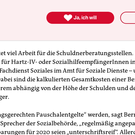
tlas.“ Noch trauriger: Während in Sachsen-Anha
 die Überschuldungsquote am zweit- und dritthöc

d liegt, die Anzahl der überschuldeten Menschen 
Ja, ich will
in Bremen im Vergleich zum Vorjahr sogar leicht
n.
et viel Arbeit für die Schuldnerberatungsstellen.
 für Hartz-IV- oder SozialhilfeempfängerInnen 
Fachdienst Soziales im Amt für Soziale Dienste –
Dabei sind die kalkulierten Gesamtkosten einer B
rem abhängig von der Höhe der Schulden und d
ger.
ungsgerechten Pauschalentgelte“ werden, sagt Be
 Sprecher der Sozialbehörde, „regelmäßig angepa
arungen für 2020 seien „unterschriftsreif“. Aller