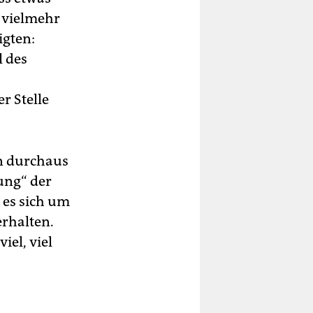
e vielmehr
igten:
l des
r Stelle
en durchaus
ung“ der
 es sich um
erhalten.
iel, viel