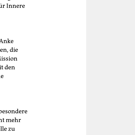
für Innere
 Anke
en, die
ission
it den
ne
sbesondere
cht mehr
lle zu