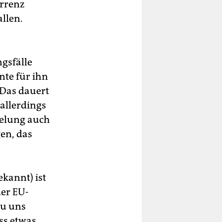
urrenz
llen.
gsfälle
nte für ihn
 Das dauert
 allerdings
egelung auch
en, das
kannt) ist
der EU-
zu uns
ss etwas