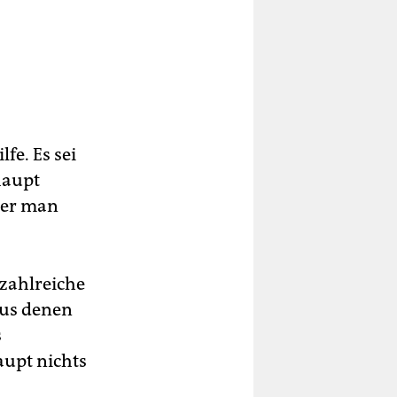
fe. Es sei
haupt
ber man
zahlreiche
 aus denen
s
aupt nichts