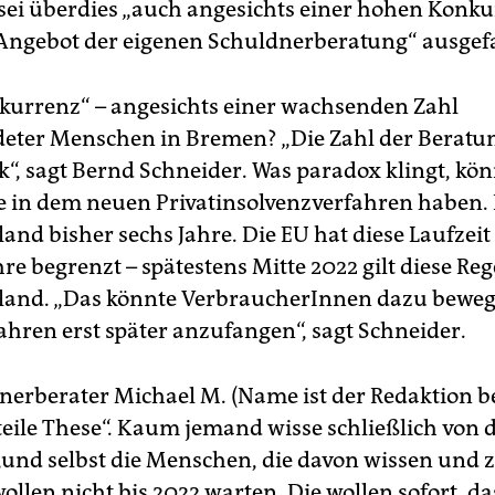
 sei überdies „auch angesichts einer hohen Konk
Angebot der eigenen Schuldnerberatung“ ausgefa
urrenz“ – angesichts einer wachsenden Zahl
eter Menschen in Bremen? „Die Zahl der Beratun
k“, sagt Bernd Schneider. Was paradox klingt, kön
e in dem neuen Privatinsolvenzverfahren haben.
and bisher sechs Jahre. Die EU hat diese Laufzeit
hre begrenzt – spätestens Mitte 2022 gilt diese R
land. „Das könnte VerbraucherInnen dazu beweg
ahren erst später anzufangen“, sagt Schneider.
nerberater Michael M. (Name ist der Redaktion be
steile These“. Kaum jemand wisse schließlich von 
„und selbst die Menschen, die davon wissen und 
llen nicht bis 2022 warten. Die wollen sofort, da