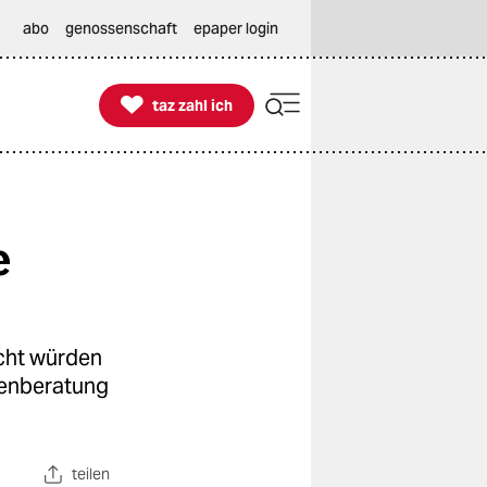
abo
genossenschaft
epaper login

taz zahl ich
taz zahl ich
e
echt würden
denberatung
teilen