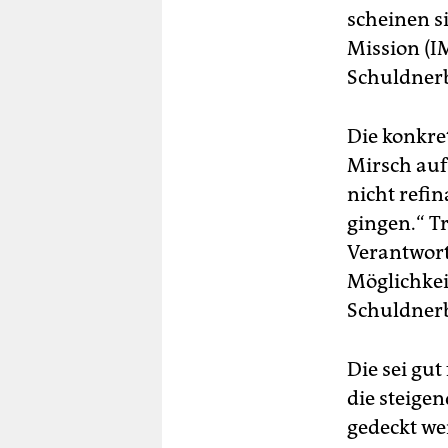
scheinen si
Mission (IM
Schuldnerb
Die konkre
Mirsch auf
nicht refi
gingen.“ T
Verantwort
Möglichkei
Schuldnerb
Die sei gu
die steige
gedeckt we