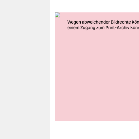
berlin
nord
wahrheit
verlag
verlag
veranstaltungen
shop
fragen & hilfe
unterstützen
abo
genossenschaft