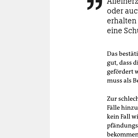
Alleiner

oder auc
erhalten
eine Sc
Das bestät
gut, dass 
gefördert 
muss als B
Zur schlec
Fälle hinzu
kein Fall 
pfändungsf
bekommen