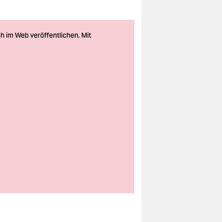
Für ALG-II-
Empfänger zahlt das
Bremer Sozialressort
die
Schuldenberatung.
Alle anderen müssen
auf den guten Willen
der Beratungsstellen
vertrauen – oder doch
auf RTL mit Peter
Zwegat.
Foto: Arno Burgi/dpa