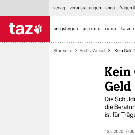
hautnavigation anspringen
hauptinhalt anspringen
footer anspringen
verlag
veranstaltungen
shop
fragen &
bergsteigen
usa unter trump
katzen

taz zahl ich
taz zahl ich
Startseite
Archiv-Artikel
Kein Geld
themen
Kein
politik
öko
Geld
gesellschaft
Die Schuld
die Beratu
kultur
ist für Trä
sport
13.2.2020
0:00