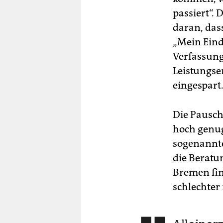
passiert“. 
daran, das
„Mein Eindr
Verfassung
Leistungse
eingespart
Die Pausch
hoch genug
sogenannte
die Beratu
Bremen fina
schlechter 