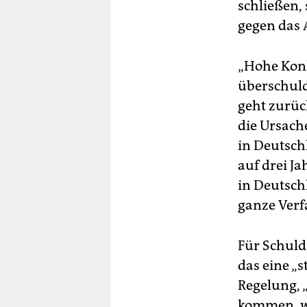
schließen,
gegen das 
„Hohe Konk
überschuld
geht zurüc
die Ursach
in Deutschl
auf drei Ja
in Deutsch
ganze Verf
Für Schuld
das eine „
Regelung, 
kommen, wo