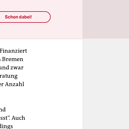
lt und
hsten in
sank, ist
Schon dabei!
 Finanziert
in Bremen
 und zwar
eratung
er Anzahl
rnd
sst“. Auch
dings