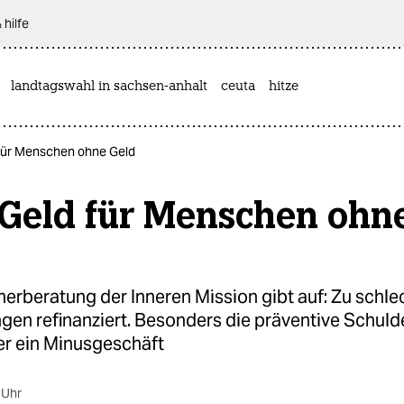
 hilfe
landtagswahl in sachsen-anhalt
ceuta
hitze
 für Menschen ohne Geld
 Geld für Menschen ohn
nerberatung der Inneren Mission gibt auf: Zu schl
ngen refinanziert. Besonders die präventive Schul
ger ein Minusgeschäft
 Uhr