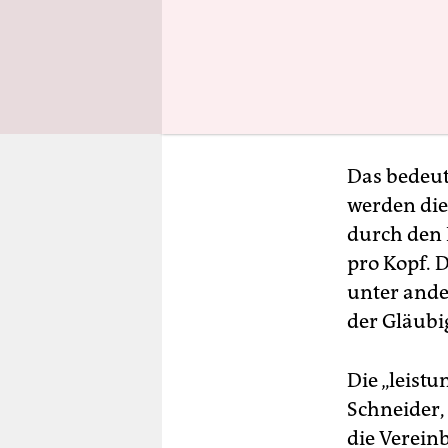
„Schuldena
Berlin, wo
Deutschlan
die Quote 
angestiege
Das bedeut
werden die
durch den 
pro Kopf. 
unter ande
der Gläubi
Die „leist
Schneider,
die Vereinb