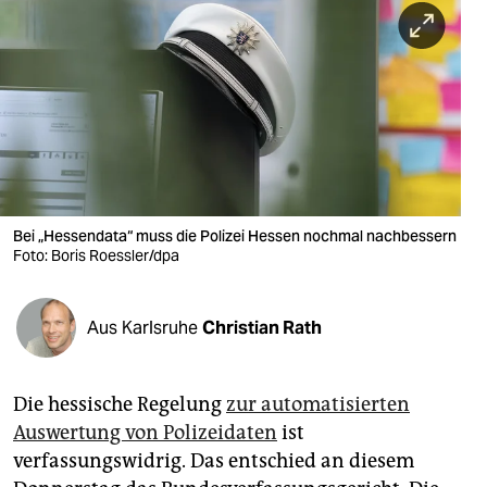
berlin
nord
wahrheit
verlag
verlag
veranstaltungen
Bei „Hessendata“ muss die Polizei Hessen nochmal nachbessern
Foto: Boris Roessler/dpa
shop
fragen & hilfe
Aus Karlsruhe
Christian Rath
unterstützen
Die hessische Regelung
zur automatisierten
abo
Auswertung von Polizeidaten
ist
genossenschaft
verfassungswidrig. Das entschied an diesem