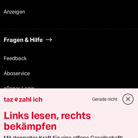
Anzeigen
Fragen & Hilfe
Feedback
Aboservice
ePaper Login
taz
zahl ich
Gerade nicht

Downloads für Abonnierende
Links lesen, rechts
bekämpfen
© 2026 taz Verlags und Vertriebs GmbH
Alle Rechte vorbehalten. Bei rechtlichen Fragen oder für Genehmigungen