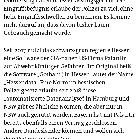
Donnerstag das Bundesverfassungsgericht. Die
epaper login
Eingriffsbefugnis erlaube der Polizei zu viel, ohne
hohe Eingriffsschwellen zu benennen. Es komme
nicht darauf an, dass davon bisher kaum
Gebrauch gemacht wurde.
Seit 2017 nutzt das schwarz-grün regierte Hessen
eine Software der
CIA-nahen US-Firma Palantir
zur Abwehr künftiger Gefahren. Im Original heißt
die Software „Gotham“, in Hessen lautet der Name
„Hessendata“. Eine Norm im hessischen
Polizeigesetz erlaubt seit 2018 diese
„automatisierte Datenanalyse“. In
Hamburg
und
NRW gibt es ähnliche Normen, die aber nur in
NRW auch genutzt werden. Bayern hat mit Palantir
bereits ebenfalls einen Vertrag geschlossen.
Andere Bundesländer können und wollen sich