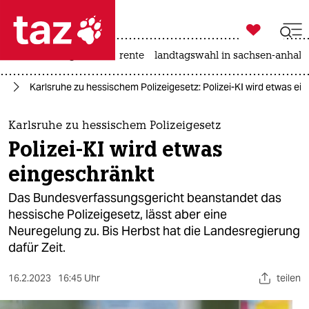

taz zahl ich
hitze
niedrigwasser
rente
landtagswahl in sachsen-anhalt

taz zahl ich
ng
Karlsruhe zu hessischem Polizeigesetz: Polizei-KI wird etwas ei
taz zahl ich
themen
Karlsruhe zu hessischem Polizeigesetz
Polizei-KI wird etwas
politik
eingeschränkt
öko
Das Bundesverfassungsgericht beanstandet das
hessische Polizeigesetz, lässt aber eine
gesellschaft
Neuregelung zu. Bis Herbst hat die Landesregierung
dafür Zeit.
kultur
sport
16.2.2023
16:45 Uhr
teilen