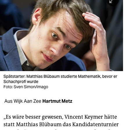
berlin
nord
wahrheit
verlag
verlag
veranstaltungen
shop
Spätstarter: Matthias Blübaum studierte Mathematik, bevor er
Schachprofi wurde
fragen & hilfe
Foto: Sven Simon/imago
unterstützen
Aus Wijk Aan Zee
Hartmut Metz
abo
„Es wäre besser gewesen, Vincent Keymer hätte
genossenschaft
statt Matthias Blübaum das Kandidatenturnier