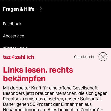
Fragen & Hilfe
Feedback
Aboservice
ePaper Login
taz
zahl ich
Gerade nicht

Downloads für Abonnierende
Links lesen, rechts
bekämpfen
© 2026 taz Verlags und Vertriebs GmbH
Mit doppelter Kraft für eine offene Gesellschaft!
Alle Rechte vorbehalten. Bei rechtlichen Fragen oder für Genehmigungen
wenden Sie sich bitte an
lizenzen@taz.de
Besonders jetzt brauchen Menschen, die sich gegen
Rechtsextremismus einsetzen, unsere Solidarität.
Daher gehen 50 Prozent der Einnahmen aus
Feedback
Redaktionsstatut
Kommune-Richtlinien
KI-
Neuanmeldungen an „Alles beginnt im Zentrum“ –