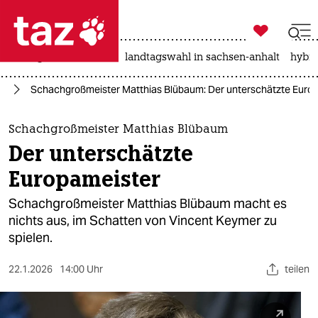

taz zahl ich
niedrigwasser
rente
landtagswahl in sachsen-anhalt
hybri

taz zahl ich
rt
Schachgroßmeister Matthias Blübaum: Der unterschätzte Euro
taz zahl ich
themen
Schachgroßmeister Matthias Blübaum
Der unterschätzte
politik
Europameister
öko
Schachgroßmeister Matthias Blübaum macht es
nichts aus, im Schatten von Vincent Keymer zu
gesellschaft
spielen.
kultur
22.1.2026
14:00 Uhr
teilen
sport