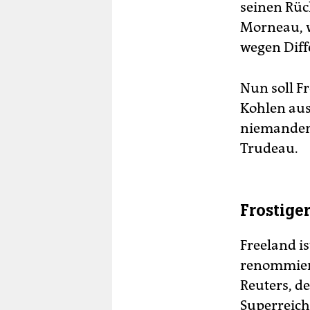
seinen Rück
Morneau, w
wegen Dif
Nun soll F
Kohlen aus
niemanden, 
Trudeau.
Frostig
Freeland is
renommier
Reuters, d
Superreiche