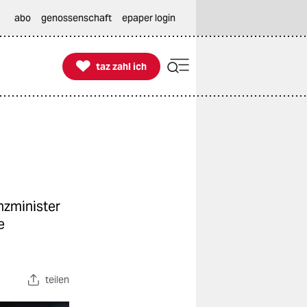
abo
genossenschaft
epaper login

taz zahl ich
taz zahl ich
nzminister
e
teilen