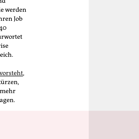
nd
ie werden
hren Job
340
ürwortet
ise
eich.
vorsteht
,
türzen,
t mehr
lagen.