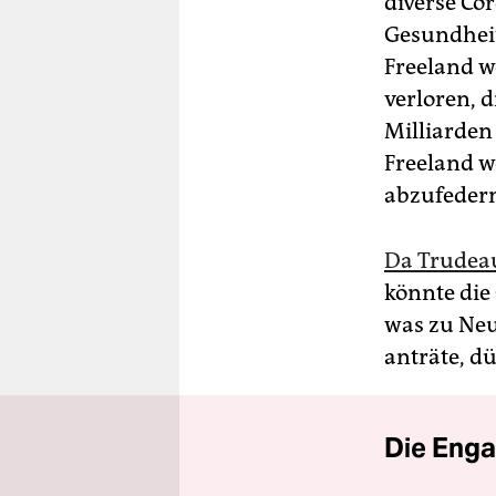
diverse Co
Gesundheit
Freeland w
verloren, d
Milliarden
Freeland w
abzufedern
Da Trudeau
könnte die
was zu Neu
anträte, d
Die Enga