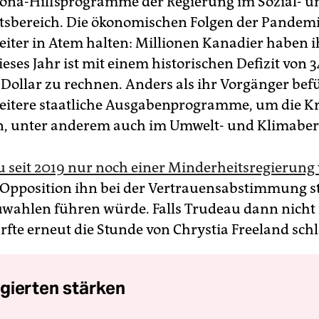
rona-Hilfsprogramme der Regierung im Sozial- u
sbereich. Die ökonomischen Folgen der Pandem
eiter in Atem halten: Millionen Kanadier haben i
ieses Jahr ist mit einem historischen Defizit von 
 Dollar zu rechnen. Anders als ihr Vorgänger bef
eitere staatliche Ausgabenprogramme, um die Kr
, unter anderem auch im Umwelt- und Klimaber
 seit 2019 nur noch einer Minderheitsregierung 
 Opposition ihn bei der Vertrauensabstimmung s
wahlen führen würde. Falls ­Trudeau dann nich
ürfte erneut die Stunde von Chrystia Freeland sch
gierten stärken