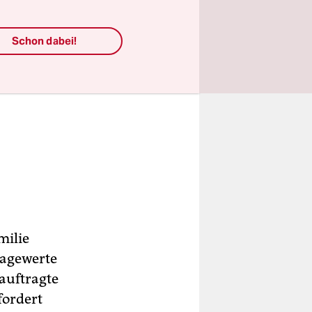
Schon dabei!
milie
ragewerte
eauftragte
fordert