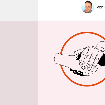
epaper login
Von
„Es wurde 
sagte Chrys
als erste 
Chrystia F
Justin Tru
Handelsmin
einmal übe
Nachfolger