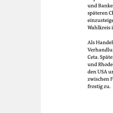
und Banken 
späteren Ch
einzusteige
Wahlkreis 
Als Handel
Verhandlun
Ceta. Spät
und Rhodes
den USA un
zwischen F
frostig zu.