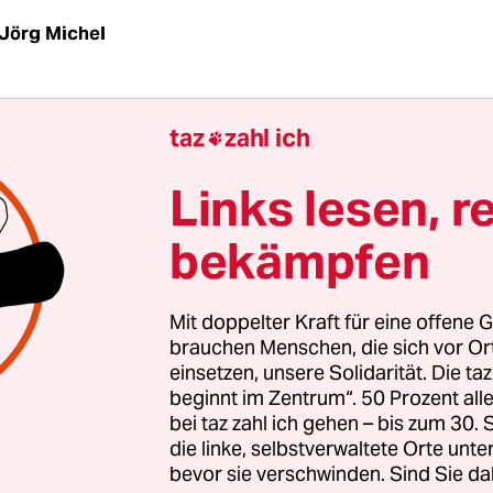
Jörg Michel
höchste Zeit, dass wir diese gläserne Decke durch
taz
zahl ich

tia Freeland auf die Frage einer Reporterin, wie 
Frau an diesem Posten denn fühle.
Links lesen, r
bekämpfen
reeland ist seit einem Jahr im Kabinett von Premi
deau dessen Stellvertreterin, davor war sie Außen
isterin, nun wird sie Finanzministerin. Sollte 
Mit doppelter Kraft für eine offene G
r einen seiner notorischen Skandale stolpern, stü
brauchen Menschen, die sich vor O
einsetzen, unsere Solidarität. Die ta
in bereit.
beginnt im Zentrum“. 50 Prozent a
bei taz zahl ich gehen – bis zum 30
die linke, selbstverwaltete Orte unte
bevor sie verschwinden. Sind Sie da