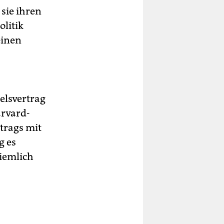
 sie ihren
olitik
einen
elsvertrag
arvard-
trags mit
g es
iemlich