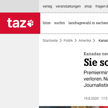
hautnavigation anspringen
hauptinhalt anspringen
footer anspringen
verlag
veranstaltungen
shop
fragen &
hitze
surfen
landtagswahl in sachse

taz zahl ich
taz zahl ich
Startseite
Politik
Amerika
Kanada
themen
politik
Kanadas neu
Sie s
öko
Premiermin
gesellschaft
verloren. N
Journalisti
kultur
sport
19.8.2020
17:5