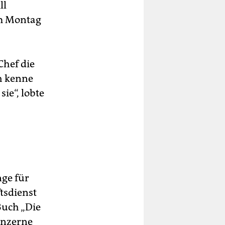
ll
am Montag
Chef die
ch kenne
ie“, lobte
nge für
tsdienst
Buch „Die
Konzerne