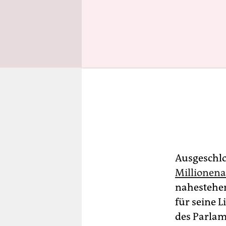
Ausgeschlo
Millionena
nahestehe
für seine L
des Parlam