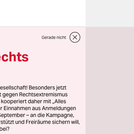
brechen“,
Gerade nicht
man sich
echts
erminister
- und
Trudeau
esellschaft! Besonders jetzt
nde sie als
rt gegen Rechtsextremismus
z kooperiert daher mit „Alles
ller Einnahmen aus Anmeldungen
. September – an die Kampagne,
rstützt und Freiräume sichern will,
bei?