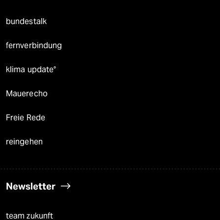
bundestalk
fernverbindung
klima update°
Mauerecho
Freie Rede
reingehen
Newsletter
team zukunft