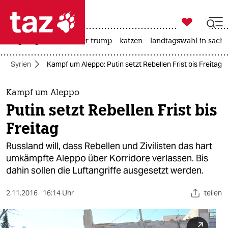

taz zahl ich
bergsteigen
usa unter trump
katzen
landtagswahl in sachs

taz zahl ich
Syrien
Kampf um Aleppo: Putin setzt Rebellen Frist bis Freitag
taz zahl ich
themen
Kampf um Aleppo
Putin setzt Rebellen Frist bis
politik
Freitag
öko
Russland will, dass Rebellen und Zivilisten das hart
umkämpfte Aleppo über Korridore verlassen. Bis
gesellschaft
dahin sollen die Luftangriffe ausgesetzt werden.
kultur
2.11.2016
16:14 Uhr
teilen
sport