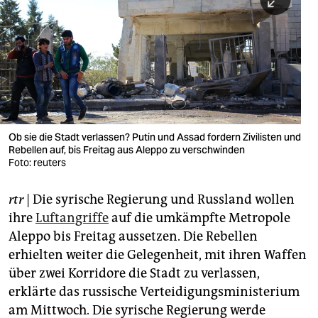
berlin
nord
wahrheit
verlag
verlag
Ob sie die Stadt verlassen? Putin und Assad fordern Zivilisten und
Rebellen auf, bis Freitag aus Aleppo zu verschwinden
veranstaltungen
Foto: reuters
shop
rtr
| Die syrische Regierung und Russland wollen
fragen & hilfe
ihre
Luftangriffe
auf die umkämpfte Metropole
unterstützen
Aleppo bis Freitag aussetzen. Die Rebellen
erhielten weiter die Gelegenheit, mit ihren Waffen
abo
über zwei Korridore die Stadt zu verlassen,
erklärte das russische Verteidigungsministerium
genossenschaft
am Mittwoch. Die syrische Regierung werde