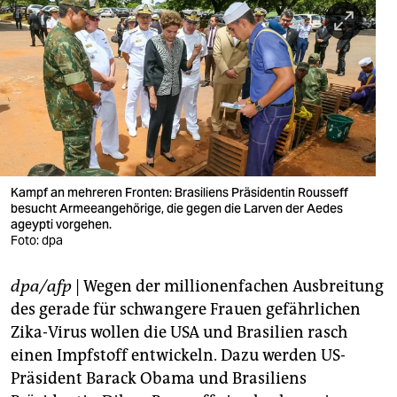
berlin
nord
wahrheit
verlag
verlag
veranstaltungen
Kampf an mehreren Fronten: Brasiliens Präsidentin Rousseff
besucht Armeeangehörige, die gegen die Larven der Aedes
shop
ageypti vorgehen.
Foto: dpa
fragen & hilfe
dpa/afp
| Wegen der millionenfachen Ausbreitung
unterstützen
des gerade für schwangere Frauen gefährlichen
abo
Zika-Virus wollen die USA und Brasilien rasch
einen Impfstoff entwickeln. Dazu werden US-
genossenschaft
Präsident Barack Obama und Brasiliens