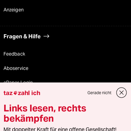
Anzeigen
Fragen & Hilfe
Feedback
Aboservice
ePaper Login
taz
zahl ich
Gerade nicht

Downloads für Abonnierende
Links lesen, rechts
bekämpfen
© 2026 taz Verlags und Vertriebs GmbH
Mit doppelter Kraft für eine offene Gesellschaft!
Alle Rechte vorbehalten. Bei rechtlichen Fragen oder für Genehmigungen