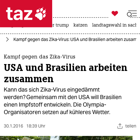

taz zahl ich
bergsteigen
usa unter trump
katzen
landtagswahl in sachs

taz zahl ich
it
Kampf gegen das Zika-Virus: USA und Brasilien arbeiten zusam
taz zahl ich
themen
Kampf gegen das Zika-Virus
USA und Brasilien arbeiten
politik
zusammen
öko
Kann das sich Zika-Virus eingedämmt
werden? Gemeinsam mit den USA will Brasilien
gesellschaft
einen Impfstoff entwickeln. Die Olympia-
Organisatoren setzen auf kühleres Wetter.
kultur
sport
30.1.2016
18:39 Uhr
teilen