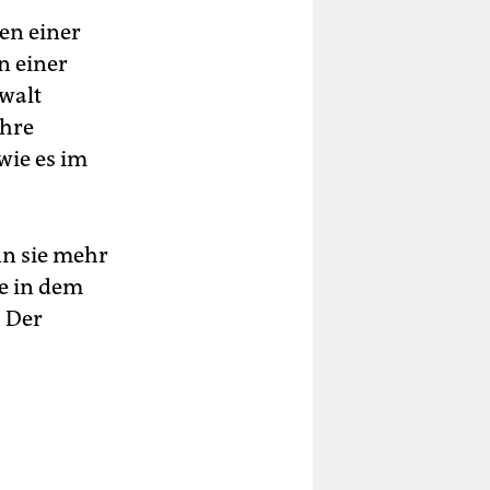
en einer
n einer
ewalt
ihre
wie es im
n sie mehr
de in dem
. Der