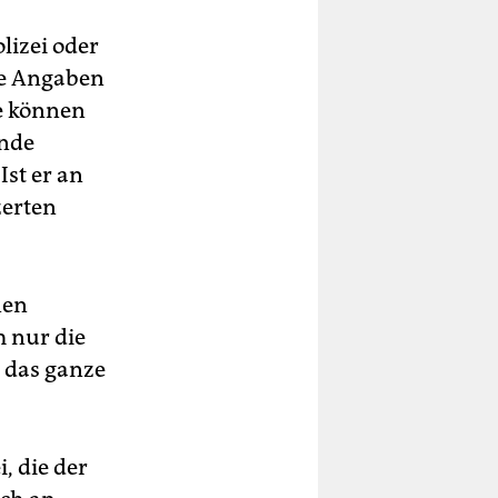
lizei oder
de Angaben
ge können
rnde
Ist er an
zerten
nen
m nur die
 das ganze
, die der