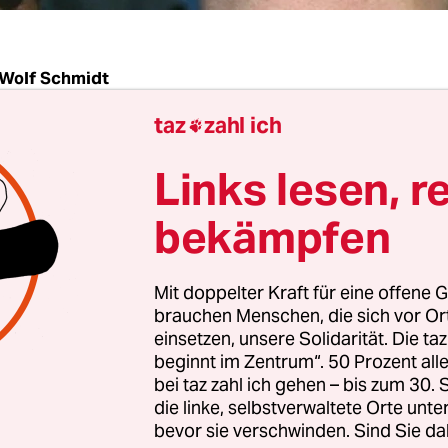
Wolf Schmidt
taz
zahl ich

| Innenminister Hans-Peter Friedrich (CSU) will
Links lesen, r
nheit zeigen. Zwei Monate erst sei es her, dass er
n Maßnahmen vorgelegt habe, um gewaltbereite
bekämpfen
 bekämpfen. Und nach der Gründung eines geme
ntrums" im Dezember könne er nun einen weite
Mit doppelter Kraft für eine offene G
in" präsentieren, so Friedrich am Mittwoch: Eine 
brauchen Menschen, die sich vor O
die alle Polizeibehörden und Geheimdienste von 
einsetzen, unsere Solidarität. Die ta
beginnt im Zentrum“. 50 Prozent a
ten zu "gewaltbezogenen" Rechtsextremisten ein
bei taz zahl ich gehen – bis zum 30
die linke, selbstverwaltete Orte unte
deskabinett am Mittwoch verabschiedeten Gese
bevor sie verschwinden. Sind Sie da