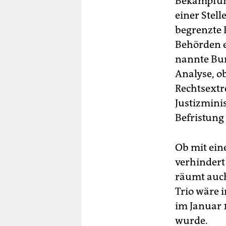
Bekämpfung
einer Stell
begrenzte 
Behörden e
nannte Bun
Analyse, o
Rechtsextr
Justizmini
Befristung
Ob mit ein
verhindert
räumt auch 
Trio wäre 
im Januar 
wurde.