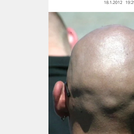
berlin
18.1.2012
19:2
nord
wahrheit
verlag
verlag
veranstaltungen
shop
fragen & hilfe
unterstützen
abo
genossenschaft