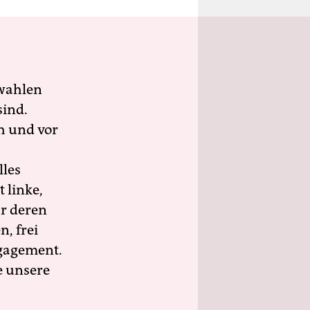
wahlen
sind.
h und vor
lles
 linke,
ür deren
n, frei
ngagement.
e unsere