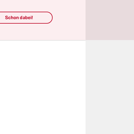
diene dazu,
alten",
Schon dabei!