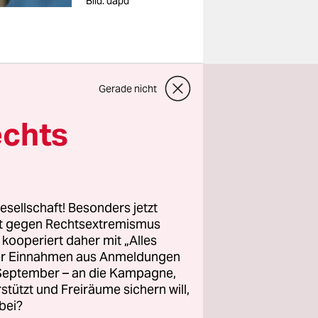
Bild: dapd
Gerade nicht
echts
 einen
 Neonazis
insamen
ren
esellschaft! Besonders jetzt
zentrale
rt gegen Rechtsextremismus
Bund und
z kooperiert daher mit „Alles
ller Einnahmen aus Anmeldungen
speisen.
. September – an die Kampagne,
rstützt und Freiräume sichern will,
tzentwurf,
bei?