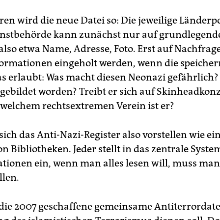
en wird die neue Datei so: Die jeweilige Länderpo
nstbehörde kann zunächst nur auf grundlegen
 also etwa Name, Adresse, Foto. Erst auf Nachfra
formationen eingeholt werden, wenn die speiche
s erlaubt: Was macht diesen Neonazi gefährlich? 
gebildet worden? Treibt er sich auf Skinheadkon
welchem rechtsextremen Verein ist er?
ich das Anti-Nazi-Register also vorstellen wie ei
 Bibliotheken. Jeder stellt in das zentrale Syste
tionen ein, wenn man alles lesen will, muss man
llen.
t die 2007 geschaffene gemeinsame Antiterrordatei