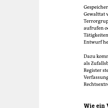
Gespeicher
Gewalttat 
Terrorgrup
aufrufen o
Tätigkeiten
Entwurf he
Dazu komm
als Zufall
Register s
Verfassung
Rechtsextr
Wie ein 