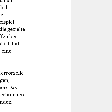
och an
tlich
ie
ispiel
ie gezielte
fen bei
 ist, hat
 eine
Terrorzelle
agen,
her: Das
ntertauchen
funden