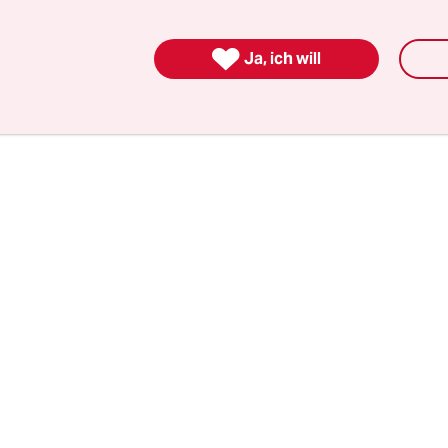
 vorliegt, klingt das etwas nüchterner. Die Datei 
ationsaustausch der Behörden "effektiver zu gest

.
Ja, ich will