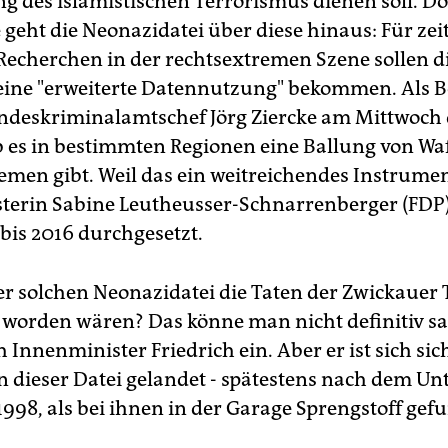
 des islamistischen Terrorismus dienen soll. D
e geht die Neonazidatei über diese hinaus: Für zei
Recherchen in der rechtsextremen Szene sollen d
ine "erweiterte Datennutzung" bekommen. Als Be
deskriminalamtschef Jörg Ziercke am Mittwoch d
b es in bestimmten Regionen eine Ballung von Waf
emen gibt. Weil das ein weitreichendes Instrument
sterin Sabine Leutheusser-Schnarrenberger (FDP)
 bis 2016 durchgesetzt.
er solchen Neonazidatei die Taten der Zwickauer 
 worden wären? Das könne man nicht definitiv s
Innenminister Friedrich ein. Aber er ist sich sic
in dieser Datei gelandet - spätestens nach dem U
1998, als bei ihnen in der Garage Sprengstoff ge