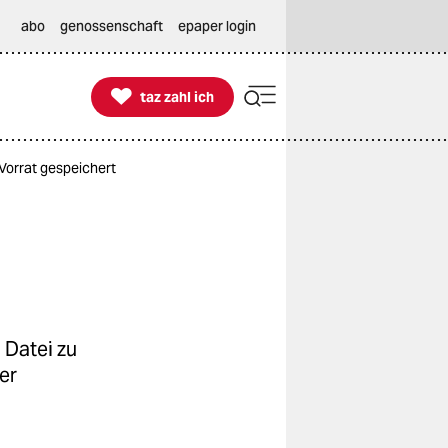
abo
genossenschaft
epaper login

taz zahl ich
taz zahl ich
orrat gespeichert
 Datei zu
er