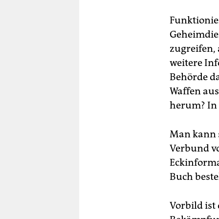
Funktionier
Geheimdie
zugreifen,
weitere In
Behörde da
Waffen aus
herum? In 
Man kann s
Verbund von
Eckinforma
Buch beste
Vorbild is