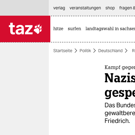
hautnavigation anspringen
hauptinhalt anspringen
footer anspringen
verlag
veranstaltungen
shop
fragen &
hitze
surfen
landtagswahl in sachse

taz zahl ich
taz zahl ich
Startseite
Politik
Deutschland
R
themen
politik
Kampf gege
Nazi
öko
gesp
gesellschaft
Das Bundesk
kultur
gewaltberei
Friedrich.
sport