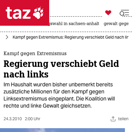

taz zahl ich
hitze
surfen
landtagswahl in sachsen-anhalt
gewalt gegen

taz zahl ich
nd
Kampf gegen Extremismus: Regierung verschiebt Geld nach link
taz zahl ich
themen
Kampf gegen Extremismus
Regierung verschiebt Geld
politik
nach links
öko
Im Haushalt wurden bisher unbemerkt bereits
zusätzliche Millionen für den Kampf gegen
gesellschaft
Linksextremismus eingeplant. Die Koalition will
rechte und linke Gewalt gleichsetzen.
kultur
sport
24.3.2010
2:00 Uhr
teilen