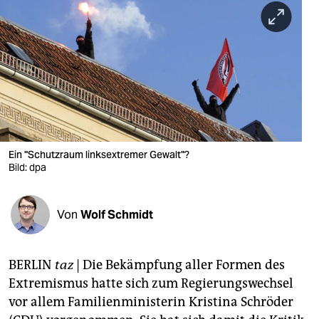
berlin
nord
wahrheit
verlag
verlag
veranstaltungen
Ein "Schutzraum linksextremer Gewalt"?
Bild: dpa
shop
fragen & hilfe
Von
Wolf Schmidt
unterstützen
BERLIN
taz
|
Die Bekämpfung aller Formen des
abo
Extremismus hatte sich zum Regierungswechsel
genossenschaft
vor allem Familienministerin Kristina Schröder