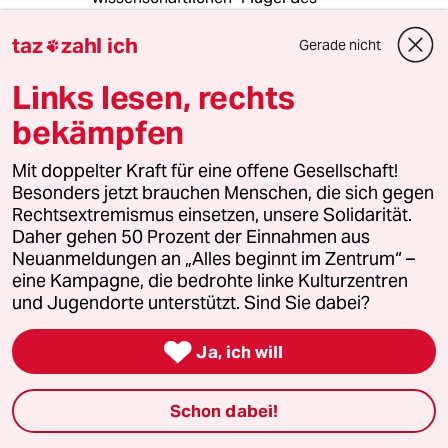
Verfassungsschutzes voran getriebene
intellektuelle Tiefstleistung, die die
taz
zahl ich
Gerade nicht

Gesellschaft in eine so genannte politische
Mitte und "extremistische" Ränder aufteilt und
Links lesen, rechts
alles, was sich gegen die bestehende
bekämpfen
Gesellschaftsordnung richtet oder dafür
gehalten wird, gleichsetzt und bekämpfen will.
Mit doppelter Kraft für eine offene Gesellschaft!
Dabei sollte es selbst aus einer rein
Besonders jetzt brauchen Menschen, die sich gegen
wissenschaftlichen Perspektive schon stark
Rechtsextremismus einsetzen, unsere Solidarität.
verwundern, dass ein Geheimdienst überhaupt
Daher gehen 50 Prozent der Einnahmen aus
so etwas wie politikwissenschaftliche
Neuanmeldungen an „Alles beginnt im Zentrum“ –
Forschung betreibt und damit Einfluss auf die
eine Kampagne, die bedrohte linke Kulturzentren
öffentliche Meinung nimmt. Der
und Jugendorte unterstützt. Sind Sie dabei?
Extremismusbegriff ist in der Tat allein vom
Verfassungsschutz und einigen seiner

offiziellen und inoffiziellen Mitarbeiter in die
Ja, ich will
Debatte eingeführt worden. Zusammen mit
einigen anderen PolitikwissenschaftlerInnen
Schon dabei!
begründeten sie eine neue Sparte der
Politikwissenschaft - die