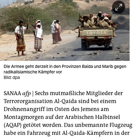
berlin
nord
wahrheit
verlag
verlag
veranstaltungen
Die Armee geht derzeit in den Provinzen Baida und Marib gegen
radikalislamische Kämpfer vor
shop
Bild: dpa
fragen & hilfe
SANAA
afp
| Sechs mutmaßliche Mitglieder der
Terrororganisation Al-Qaida sind bei einem
unterstützen
Drohnenangriff im Osten des Jemens am
abo
Montagmorgen auf der Arabischen Halbinsel
(AQAP) getötet worden. Das unbemannte Flugzeug
genossenschaft
habe ein Fahrzeug mit Al-Qaida-Kämpfern in der