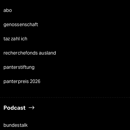
abo
genossenschaft
taz zahl ich
recherchefonds ausland
panterstiftung
panterpreis 2026
Podcast
bundestalk