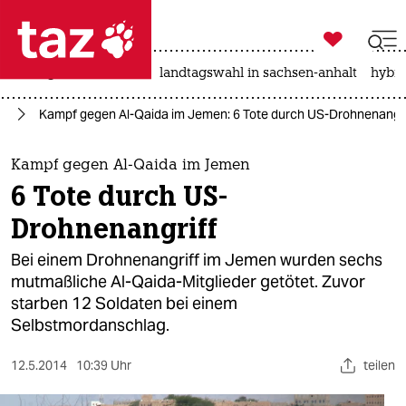

taz zahl ich
niedrigwasser
rente
landtagswahl in sachsen-anhalt
hybri

taz zahl ich
nd
Kampf gegen Al-Qaida im Jemen: 6 Tote durch US-Drohnenangri
taz zahl ich
themen
Kampf gegen Al-Qaida im Jemen
6 Tote durch US-
politik
Drohnenangriff
öko
Bei einem Drohnenangriff im Jemen wurden sechs
mutmaßliche Al-Qaida-Mitglieder getötet. Zuvor
gesellschaft
starben 12 Soldaten bei einem
Selbstmordanschlag.
kultur
sport
12.5.2014
10:39 Uhr
teilen