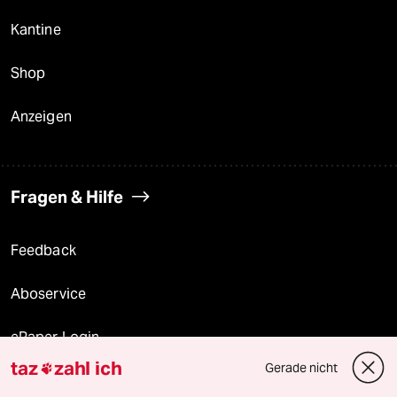
Kantine
Shop
Anzeigen
Fragen & Hilfe
Feedback
Aboservice
ePaper Login
taz
zahl ich
Gerade nicht

Downloads für Abonnierende