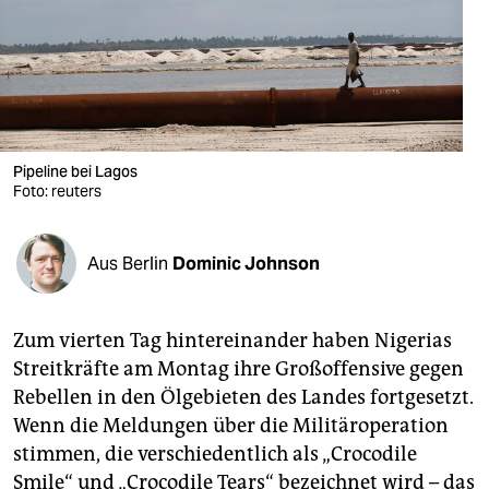
berlin
nord
wahrheit
verlag
Pipeline bei Lagos
verlag
Foto: reuters
veranstaltungen
Aus Berlin
Dominic Johnson
shop
fragen & hilfe
Zum vierten Tag hintereinander haben Nigerias
unterstützen
Streitkräfte am Montag ihre Großoffensive gegen
Rebellen in den Ölgebieten des Landes fortgesetzt.
abo
Wenn die Meldungen über die Militäroperation
genossenschaft
stimmen, die verschiedentlich als „Crocodile
Smile“ und „Crocodile Tears“ bezeichnet wird – das