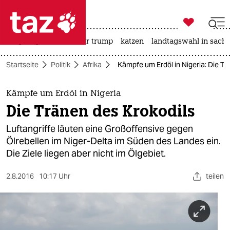

taz zahl ich
bergsteigen
usa unter trump
katzen
landtagswahl in sachs

taz zahl ich
Startseite
Politik
Afrika
Kämpfe um Erdöl in Nigeria: Die Tr
taz zahl ich
themen
Kämpfe um Erdöl in Nigeria
Die Tränen des Krokodils
politik
Luftangriffe läuten eine Großoffensive gegen
öko
Ölrebellen im Niger-Delta im Süden des Landes ein.
Die Ziele liegen aber nicht im Ölgebiet.
gesellschaft
2.8.2016
10:17 Uhr
teilen
kultur
sport