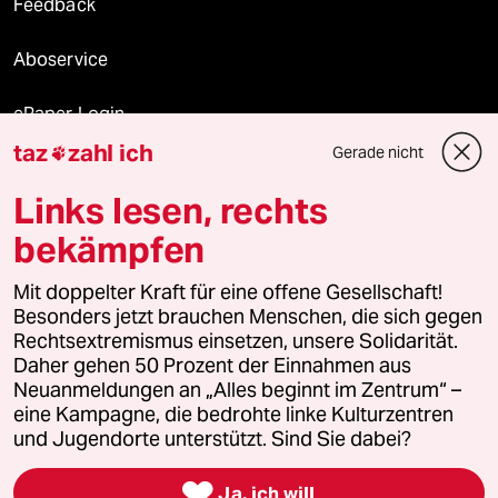
Feedback
Aboservice
ePaper Login
taz
zahl ich
Gerade nicht

Downloads für Abonnierende
Links lesen, rechts
bekämpfen
© 2026 taz Verlags und Vertriebs GmbH
Mit doppelter Kraft für eine offene Gesellschaft!
Alle Rechte vorbehalten. Bei rechtlichen Fragen oder für Genehmigungen
wenden Sie sich bitte an
lizenzen@taz.de
Besonders jetzt brauchen Menschen, die sich gegen
Rechtsextremismus einsetzen, unsere Solidarität.
Daher gehen 50 Prozent der Einnahmen aus
Feedback
Redaktionsstatut
Kommune-Richtlinien
KI-
Neuanmeldungen an „Alles beginnt im Zentrum“ –
eine Kampagne, die bedrohte linke Kulturzentren
Leitlinie
Informant
Datenschutz
Impressum
AGB
und Jugendorte unterstützt. Sind Sie dabei?
Seitenwende
Einwilligungen widerrufen (Ads)

Ja, ich will