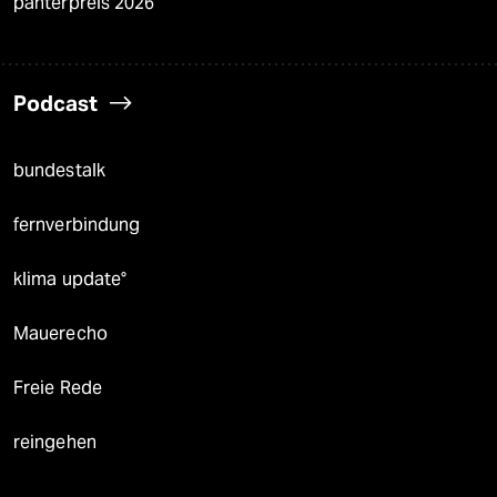
panterpreis 2026
Podcast
bundestalk
fernverbindung
klima update°
Mauerecho
Freie Rede
reingehen