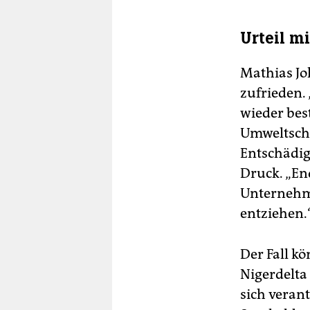
Urteil m
Mathias J
zufrieden. 
wieder best
Umweltschä
Entschädig
Druck. „En
Unternehme
entziehen.
Der Fall k
Nigerdelta
sich veran