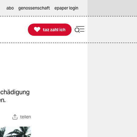
abo
genossenschaft
epaper login

taz zahl ich
taz zahl ich
tschädigung
n.
teilen