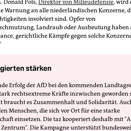
 Donald Pols,
Direktor von Milieudefensie
, wird
ine Warnung an alle niederländischen Konzerne, d
tigkeiten involviert sind. Opfer von
schmutzung, Landraub oder Ausbeutung haben 
ance, gerichtliche Kämpfe gegen solche Konzern
“
gierten stärken
nde Erfolg der AfD bei den kommenden Landtags
 stark rechtsextreme Kräfte inzwischen geworden 
zt braucht es Zusammenhalt und Solidarität. Auc
en Menschen, die sich vor Ort für eine starke
schaft einsetzen. Die taz kooperiert deshalb mit "A
 Zentrum". Die Kampagne unterstützt bundesweit