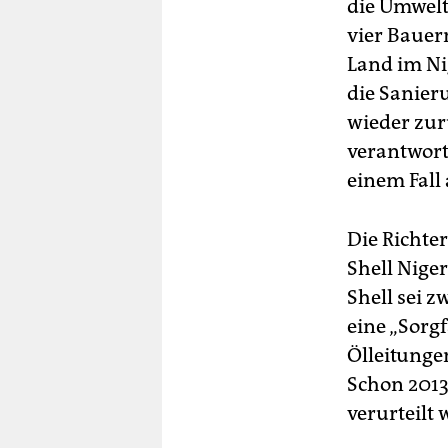
die Umwelt
vier Bauer
Land im Ni
die Sanier
wieder zur
verantwortl
einem Fall 
Die Richte
Shell Nige
Shell sei z
eine „Sorgf
Ölleitunge
Schon 2013
verurteilt 