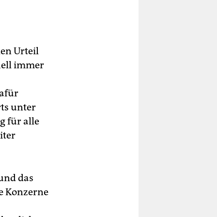
en Urteil
Shell immer
afür
ts unter
 für alle
iter
 und das
he Konzerne