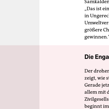
Samkalden.
„Das ist e
in Ungerech
Umweltver
größere Ch
gewinnen.
Die Enga
Der drohe
zeigt, wie
Gerade jet
allem mit d
Zivilgesell
beginnt im