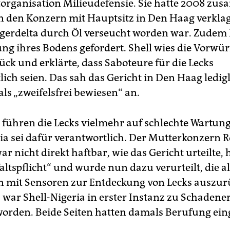
organisation Milieudefensie. Sie hatte 2008 zu
n den Konzern mit Hauptsitz in Den Haag verklagt
gerdelta durch Öl verseucht worden war. Zudem 
ung ihres Bodens gefordert. Shell wies die Vorwü
ück und erklärte, dass Saboteure für die Lecks
ich seien. Das sah das Gericht in Den Haag ledigl
als „zweifelsfrei bewiesen“ an.
r führen die Lecks vielmehr auf schlechte Wartun
ria sei dafür verantwortlich. Der Mutterkonzern 
war nicht direkt haftbar, wie das Gericht urteilte,
altspflicht“ und wurde nun dazu verurteilt, die a
n mit Sensoren zur Entdeckung von Lecks auszur
 war Shell-Nigeria in erster Instanz zu Schadene
worden. Beide Seiten hatten damals Berufung ­ein