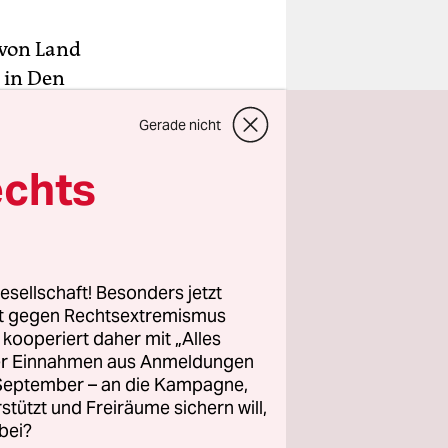
 von Land
 in Den
Nigerdelta
Gerade nicht
 zahlen.
echts
gt werden.
r, das Ende
ooh, einer
esellschaft! Besonders jetzt
nds of the
rt gegen Rechtsextremismus
z kooperiert daher mit „Alles
r Menschen
ller Einnahmen aus Anmeldungen
ch
. September – an die Kampagne,
rstützt und Freiräume sichern will,
n vor
bei?