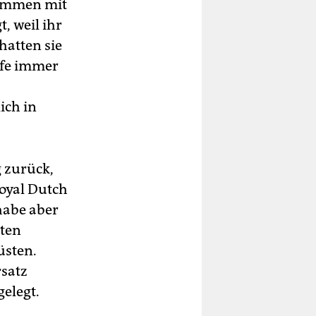
sammen mit
, weil ihr
hatten sie
rfe immer
ich in
g zurück,
Royal Dutch
 habe aber
lten
üsten.
rsatz
gelegt.