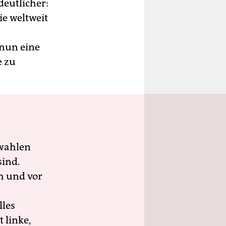
 deutlicher:
ie weltweit
nun eine
e zu
wahlen
sind.
h und vor
lles
 linke,