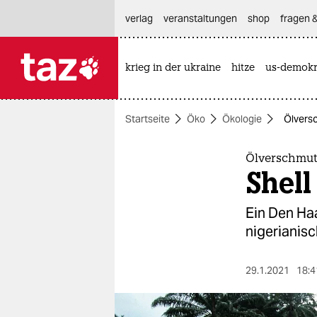
hautnavigation anspringen
hauptinhalt anspringen
footer anspringen
verlag
veranstaltungen
shop
fragen &
krieg in der ukraine
hitze
us-demokr

taz zahl ich
taz zahl ich
Startseite
Öko
Ökologie
Ölversc
themen
politik
Ölverschmut
Shell
öko
Ein Den Haa
gesellschaft
nigerianis
kultur
29.1.2021
18:4
sport