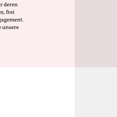
ür deren
n, frei
ngagement.
e unsere