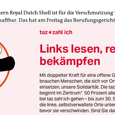
ern Royal Dutch Shell ist für die Verschmutzung
 haftbar. Das hat am Freitag das Berufungsgericht
hieden. Der Konzern sei für mehrere Öllecks im 
taz
zahl ich

lich, nun muss das Unternehmen Schadenersatz
llen zwei Dörfer für die Verseuchung ihrer Äcker
Links lesen, r
t werden. Die genaue Summe soll später festgele
bekämpfen
 bittersüßer Sieg, weil zwei von uns, wie mein Vate
rens nicht mehr miterleben können“, sagte Eric D
Mit doppelter Kraft für eine offene G
anischen Kläger, laut
der Umweltorganisation Frie
brauchen Menschen, die sich vor O
einsetzen, unsere Solidarität. Die ta
er das Urteil bringt Hoffnung für die Zukunft de
beginnt im Zentrum“. 50 Prozent a
lta.“ Auch Channa Samkalden ist zufrieden. „Na
bei taz zahl ich gehen – bis zum 30
n Gerichtsverfahren ist meinen Klienten endlich
die linke, selbstverwaltete Orte unte
eit widerfahren“, sagte der Anwalt, der die Bauer
bevor sie verschwinden. Sind Sie da