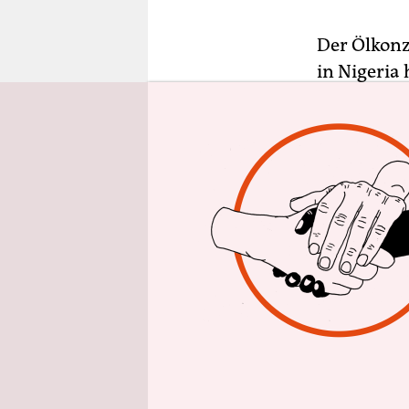
epaper login
Der Ölkonz
in Nigeria
Haag entsc
verantwort
Konkret so
entschädig
„Es ist ein
des Verfah
der nigeri
Earth
. „Ab
im Nigerde
jahrelange
Gerechtigk