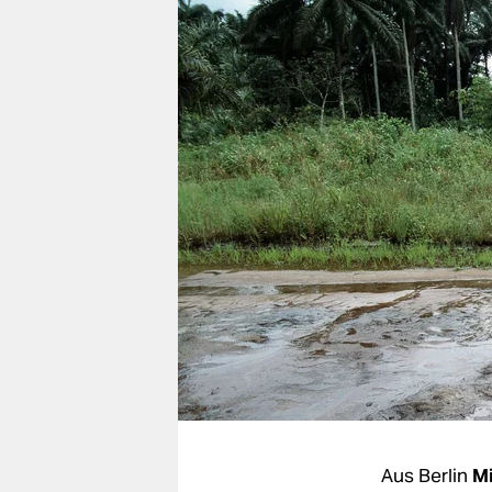
berlin
nord
wahrheit
verlag
verlag
veranstaltungen
shop
fragen & hilfe
unterstützen
abo
genossenschaft
Aus Berlin
M