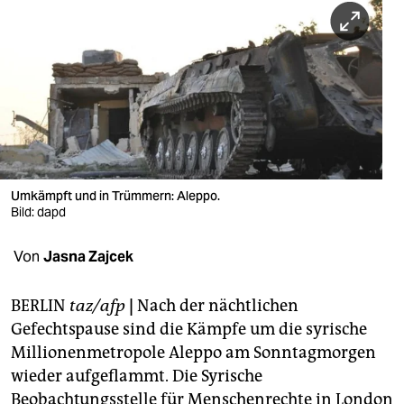
berlin
nord
wahrheit
verlag
verlag
veranstaltungen
Umkämpft und in Trümmern: Aleppo.
Bild: dapd
shop
Von
Jasna Zajcek
fragen & hilfe
unterstützen
BERLIN
taz/afp
|
Nach der nächtlichen
Gefechtspause sind die Kämpfe um die syrische
abo
Millionenmetropole Aleppo am Sonntagmorgen
genossenschaft
wieder aufgeflammt. Die Syrische
Beobachtungsstelle für Menschenrechte in London