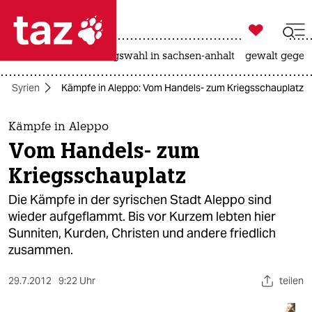

taz zahl ich
hitze
surfen
landtagswahl in sachsen-anhalt
gewalt gegen

taz zahl ich
Syrien
Kämpfe in Aleppo: Vom Handels- zum Kriegsschauplatz
taz zahl ich
themen
Kämpfe in Aleppo
Vom Handels- zum
politik
Kriegsschauplatz
öko
Die Kämpfe in der syrischen Stadt Aleppo sind
wieder aufgeflammt. Bis vor Kurzem lebten hier
gesellschaft
Sunniten, Kurden, Christen und andere friedlich
zusammen.
kultur
sport
29.7.2012
9:22 Uhr
teilen