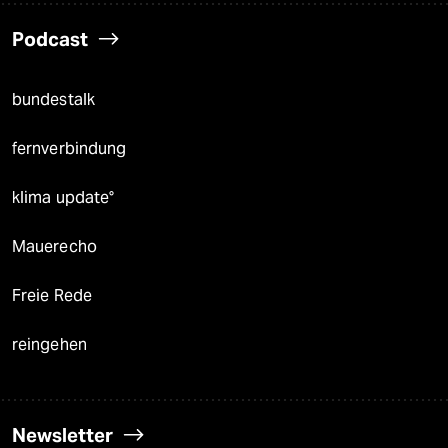
Podcast
bundestalk
fernverbindung
klima update°
Mauerecho
Freie Rede
reingehen
Newsletter