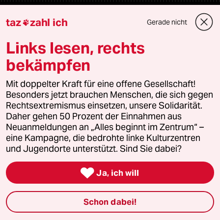
Mehr taz Angebote
taz
zahl ich
Gerade nicht

Links lesen, rechts
Reisen
bekämpfen
Kantine
Mit doppelter Kraft für eine offene Gesellschaft!
Besonders jetzt brauchen Menschen, die sich gegen
Shop
Rechtsextremismus einsetzen, unsere Solidarität.
Daher gehen 50 Prozent der Einnahmen aus
Anzeigen
Neuanmeldungen an „Alles beginnt im Zentrum“ –
eine Kampagne, die bedrohte linke Kulturzentren
und Jugendorte unterstützt. Sind Sie dabei?
Fragen & Hilfe

Ja, ich will
Feedback
Schon dabei!
Aboservice