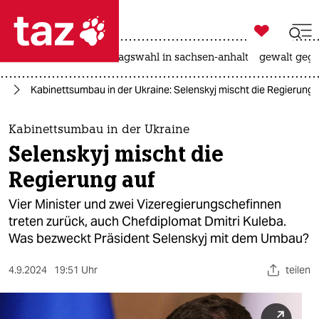

taz zahl ich
nahost-konflikt
landtagswahl in sachsen-anhalt
gewalt gege

taz zahl ich
ne
Kabinettsumbau in der Ukraine: Selenskyj mischt die Regierung 
taz zahl ich
themen
Kabinettsumbau in der Ukraine
Selenskyj mischt die
politik
Regierung auf
öko
Vier Minister und zwei Vizeregierungschefinnen
treten zurück, auch Chefdiplomat Dmitri Kuleba.
gesellschaft
Was bezweckt Präsident Selenskyj mit dem Umbau?
kultur
4.9.2024
19:51 Uhr
teilen
sport