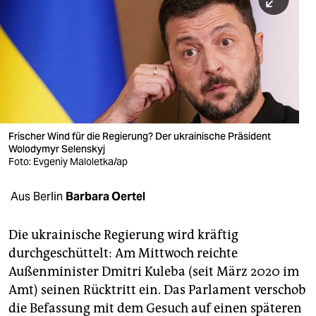
berlin
nord
wahrheit
verlag
verlag
Frischer Wind für die Regierung? Der ukrainische Präsident
Wolodymyr Selenskyj
veranstaltungen
Foto: Evgeniy Maloletka/ap
shop
Aus Berlin
Barbara Oertel
fragen & hilfe
unterstützen
Die ukrainische Regierung wird kräftig
durchgeschüttelt: Am Mittwoch reichte
abo
Außenminister Dmitri Kuleba (seit März 2020 im
Amt) seinen Rücktritt ein. Das Parlament verschob
genossenschaft
die Befassung mit dem Gesuch auf einen späteren