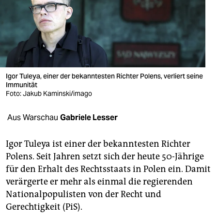
berlin
nord
wahrheit
verlag
Igor Tuleya, einer der bekanntesten Richter Polens, verliert seine
Immunität
verlag
Foto: Jakub Kaminski/imago
veranstaltungen
Aus Warschau
Gabriele Lesser
shop
fragen & hilfe
Igor Tuleya ist einer der bekanntesten Richter
Polens. Seit Jahren setzt sich der heute 50-Jährige
unterstützen
für den Erhalt des Rechtsstaats in Polen ein. Damit
verärgerte er mehr als einmal die regierenden
abo
Nationalpopulisten von der Recht und
genossenschaft
Gerechtigkeit (PiS).