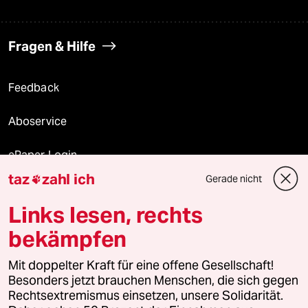
Fragen & Hilfe
Feedback
Aboservice
ePaper Login
taz
zahl ich
Gerade nicht

Downloads für Abonnierende
Links lesen, rechts
bekämpfen
© 2026 taz Verlags und Vertriebs GmbH
Alle Rechte vorbehalten. Bei rechtlichen Fragen oder für Genehmigungen
Mit doppelter Kraft für eine offene Gesellschaft!
wenden Sie sich bitte an
lizenzen@taz.de
Besonders jetzt brauchen Menschen, die sich gegen
Rechtsextremismus einsetzen, unsere Solidarität.