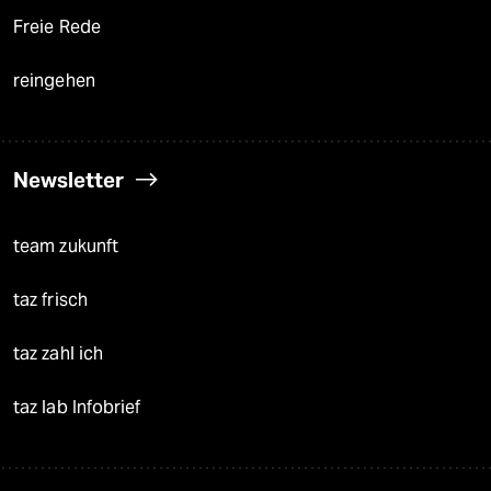
Freie Rede
reingehen
Newsletter
team zukunft
taz frisch
taz zahl ich
taz lab Infobrief