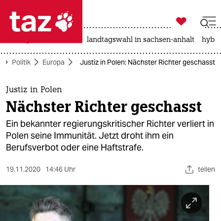

taz zahl ich
niedrigwasser
rente
landtagswahl in sachsen-anhalt
hybri

taz zahl ich
Politik
Europa
Justiz in Polen: Nächster Richter geschasst
taz zahl ich
themen
Justiz in Polen
Nächster Richter geschasst
politik
Ein bekannter regierungskritischer Richter verliert in
öko
Polen seine Immunität. Jetzt droht ihm ein
Berufsverbot oder eine Haftstrafe.
gesellschaft
19.11.2020
14:46 Uhr
teilen
kultur
sport