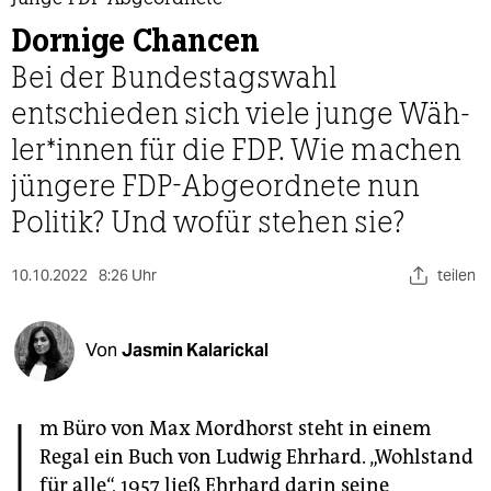
berlin
Dornige Chancen
nord
Bei der Bundestagswahl
wahrheit
entschieden sich viele junge Wäh­
le­r*in­nen für die FDP. Wie machen
verlag
jüngere FDP-Abgeordnete nun
verlag
Politik? Und wofür stehen sie?
veranstaltungen
10.10.2022
8:26 Uhr
teilen
shop
fragen & hilfe
Von
Jasmin Kalarickal
unterstützen
I
abo
m Büro von Max Mordhorst steht in einem
genossenschaft
Regal ein Buch von Ludwig Ehrhard. „Wohlstand
für alle“, 1957 ließ Ehrhard darin seine