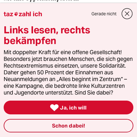
Regierungsveranwortung klang. Es ist diese Folie,
taz
zahl ich
Gerade nicht
vor der auch die jetzige FDP ihre Rolle in der

Ampel finden muss. Kann sie mehr als das
Links lesen, rechts
Schlimmste von Rot-Grün verhindern? Bislang
bekämpfen
scheitert sie daran.
Mit doppelter Kraft für eine offene Gesellschaft!
Holte die FDP bei der Bundestagswahl noch 11,5
Besonders jetzt brauchen Menschen, die sich gegen
Prozentpunkte, liegt sie in Umfragen derzeit bei 7
Rechtsextremismus einsetzen, unsere Solidarität.
Prozent. Bei den Saarlandwahlen verpasste sie den
Daher gehen 50 Prozent der Einnahmen aus
Neuanmeldungen an „Alles beginnt im Zentrum“ –
Einzug in den Landtag. In Nordrhein-Westfalen
eine Kampagne, die bedrohte linke Kulturzentren
und Schleswig-Holstein
büßte sie deutlich ein
und
und Jugendorte unterstützt. Sind Sie dabei?
verlor beide Regierungsbeteiligungen. Auf die
Wahl in Niedersachsen am Sonntag gucken viele

Ja, ich will
in der Partei mit Sorge.
Schon dabei!
„Die Rolle der FDP im Ampelbündnis ist ein
Drahtseilakt“, sagt Max Mordhorst Ende