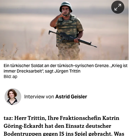
berlin
nord
wahrheit
verlag
verlag
veranstaltungen
Ein türkischer Soldat an der türkisch-syrischen Grenze. „Krieg ist
immer Drecksarbeit“, sagt Jürgen Trittin
Bild: ap
shop
fragen & hilfe
Interview von
Astrid Geisler
unterstützen
abo
taz: Herr Trittin, Ihre Fraktionschefin Katrin
genossenschaft
Göring-Eckardt hat den Einsatz deutscher
Bodentruppen gegen IS ins Spiel gebracht. Was