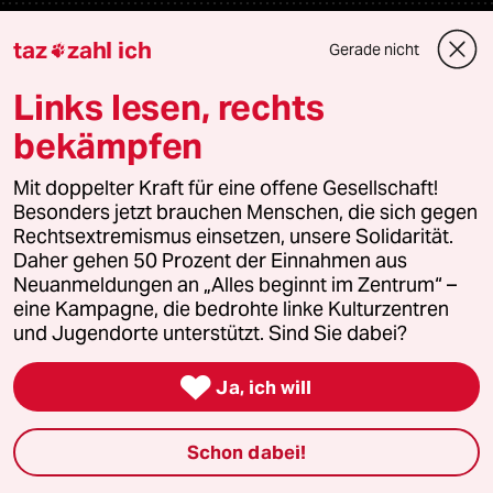
Newsletter
taz
zahl ich
Gerade nicht

Links lesen, rechts
team zukunft
bekämpfen
taz frisch
Mit doppelter Kraft für eine offene Gesellschaft!
Besonders jetzt brauchen Menschen, die sich gegen
taz zahl ich
Rechtsextremismus einsetzen, unsere Solidarität.
Daher gehen 50 Prozent der Einnahmen aus
taz lab Infobrief
Neuanmeldungen an „Alles beginnt im Zentrum“ –
eine Kampagne, die bedrohte linke Kulturzentren
und Jugendorte unterstützt. Sind Sie dabei?
Veranstaltungen

Ja, ich will
Demnächst
Schon dabei!
Vor Ort