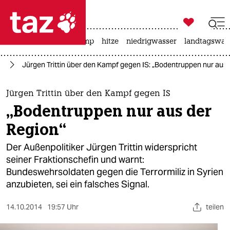

taz zahl ich
katzen
usa unter trump
hitze
niedrigwasser
landtagswahl

taz zahl ich
en
Jürgen Trittin über den Kampf gegen IS: „Bodentruppen nur aus 
taz zahl ich
themen
Jürgen Trittin über den Kampf gegen IS
„Bodentruppen nur aus der
politik
Region“
öko
Der Außenpolitiker Jürgen Trittin widerspricht
seiner Fraktionschefin und warnt:
gesellschaft
Bundeswehrsoldaten gegen die Terrormiliz in Syrien
anzubieten, sei ein falsches Signal.
kultur
sport
14.10.2014
19:57 Uhr
teilen