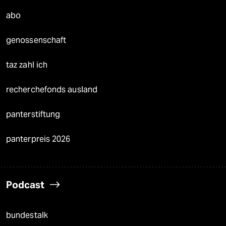
abo
genossenschaft
taz zahl ich
recherchefonds ausland
panterstiftung
panterpreis 2026
Podcast
bundestalk