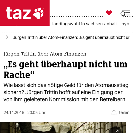

taz zahl ich
niedrigwasser
rente
landtagswahl in sachsen-anhalt
hybri

taz zahl ich
ie
Jürgen Trittin über Atom-Finanzen: „Es geht überhaupt nicht um
taz zahl ich
themen
Jürgen Trittin über Atom-Finanzen
„Es geht überhaupt nicht um
politik
Rache“
öko
Wie lässt sich das nötige Geld für den Atomausstieg
sichern? Jürgen Trittin hofft auf eine Einigung der
gesellschaft
von ihm geleiteten Kommission mit den Betreibern.
kultur
24.11.2015
20:05 Uhr
teilen
sport