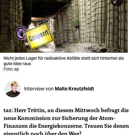
berlin
nord
wahrheit
verlag
verlag
Nicht jedes Lager für radioaktive Abfälle stellt sich hinterher als
gute Idee raus
veranstaltungen
Foto: ap
shop
fragen & hilfe
Interview von
Malte Kreutzfeldt
unterstützen
taz: Herr Trittin, an diesem Mittwoch befragt die
abo
neue Kommission zur Sicherung der Atom-
genossenschaft
Finanzen die Energiekonzerne. Trauen Sie denen
eigentlich noch über den Weg?