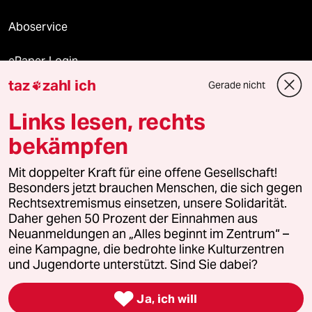
Aboservice
ePaper Login
taz
zahl ich
Gerade nicht

Downloads für Abonnierende
Links lesen, rechts
bekämpfen
© 2026 taz Verlags und Vertriebs GmbH
Mit doppelter Kraft für eine offene Gesellschaft!
Alle Rechte vorbehalten. Bei rechtlichen Fragen oder für Genehmigungen
wenden Sie sich bitte an
lizenzen@taz.de
Besonders jetzt brauchen Menschen, die sich gegen
Rechtsextremismus einsetzen, unsere Solidarität.
Daher gehen 50 Prozent der Einnahmen aus
Feedback
Redaktionsstatut
Kommune-Richtlinien
KI-
Neuanmeldungen an „Alles beginnt im Zentrum“ –
eine Kampagne, die bedrohte linke Kulturzentren
Leitlinie
Informant
Datenschutz
Impressum
AGB
und Jugendorte unterstützt. Sind Sie dabei?
Seitenwende
Einwilligungen widerrufen (Ads)

Ja, ich will