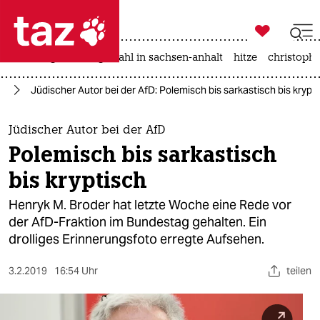

taz zahl ich
iran-krieg
landtagswahl in sachsen-anhalt
hitze
christophe

taz zahl ich
fD
Jüdischer Autor bei der AfD: Polemisch bis sarkastisch bis krypt
taz zahl ich
themen
Jüdischer Autor bei der AfD
Polemisch bis sarkastisch
politik
bis kryptisch
öko
Henryk M. ­Broder hat letzte Woche eine Rede vor
der AfD-Fraktion im Bundestag gehalten. Ein
gesellschaft
drolliges Erinnerungsfoto erregte Aufsehen.
kultur
3.2.2019
16:54 Uhr
teilen
sport