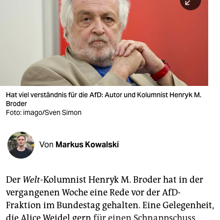
berlin
nord
wahrheit
verlag
verlag
Hat viel verständnis für die AfD: Autor und Kolumnist Henryk M.
Broder
veranstaltungen
Foto: imago/Sven Simon
shop
fragen & hilfe
Von
Markus Kowalski
unterstützen
Der
Welt
-Kolumnist Henryk M. ­Broder hat in der
abo
vergangenen Woche eine Rede vor der AfD-
genossenschaft
Fraktion im Bundestag gehalten. Eine Gelegenheit,
die Alice Weidel gern
für einen Schnappschuss