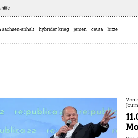
 hilfe
n sachsen-anhalt
hybrider krieg
jemen
ceuta
hitze
Von 
Journ
11.
Mo