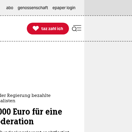
abo
genossenschaft
epaper login

taz zahl ich
taz zahl ich
der Regierung bezahlte
alisten
000 Euro für eine
deration