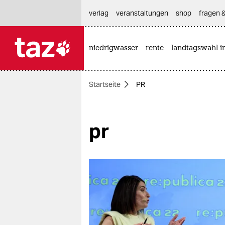
hautnavigation anspringen
hauptinhalt anspringen
footer anspringen
verlag
veranstaltungen
shop
fragen &
niedrigwasser
rente
landtagswahl i

taz zahl ich
taz zahl ich
Startseite
PR
themen
politik
pr
öko
gesellschaft
kultur
sport