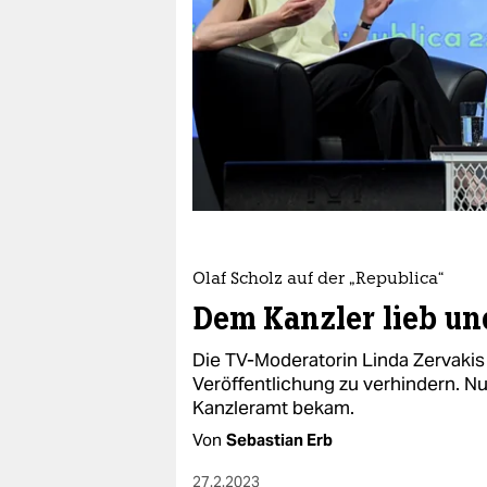
berlin
nord
wahrheit
verlag
verlag
veranstaltungen
shop
Olaf Scholz auf der „Republica“
Dem Kanzler lieb un
fragen & hilfe
Die TV-Moderatorin Linda Zervakis 
unterstützen
Veröffentlichung zu verhindern. Nun
abo
Kanzleramt bekam.
Von
Sebastian Erb
genossenschaft
27.2.2023