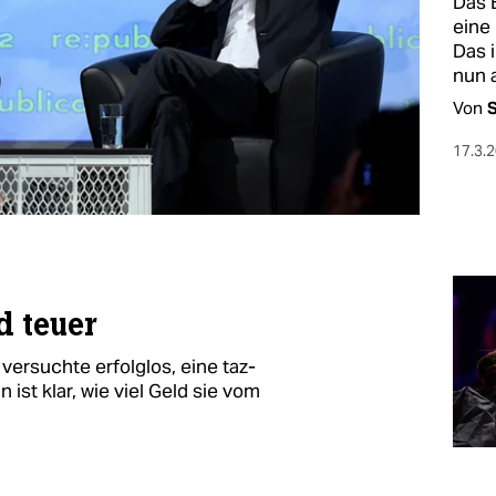
Das 
eine
Das 
nun a
Von
S
17.3.
d teuer
versuchte erfolglos, eine taz-
 ist klar, wie viel Geld sie vom