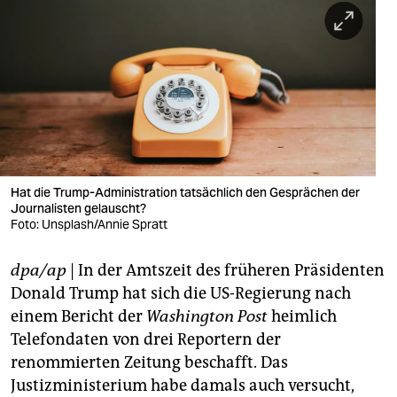
berlin
nord
wahrheit
verlag
verlag
veranstaltungen
Hat die Trump-Administration tatsächlich den Gesprächen der
Journalisten gelauscht?
shop
Foto: Unsplash/Annie Spratt
fragen & hilfe
dpa/ap
| In der Amtszeit des früheren Präsidenten
Donald Trump hat sich die US-Regierung nach
unterstützen
einem Bericht der
Washington Post
heimlich
abo
Telefondaten von drei Reportern der
renommierten Zeitung beschafft. Das
genossenschaft
Justizministerium habe damals auch versucht,