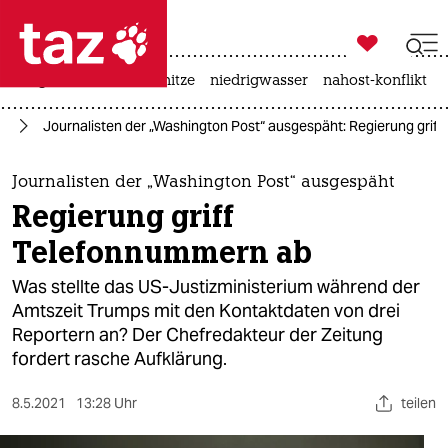

taz zahl ich
krieg in der ukraine
hitze
niedrigwasser
nahost-konflikt

taz zahl ich
mp
Journalisten der „Washington Post“ ausgespäht: Regierung grif
taz zahl ich
themen
Journalisten der „Washington Post“ ausgespäht
Regierung griff
politik
Telefonnummern ab
öko
Was stellte das US-Justizministerium während der
Amtszeit Trumps mit den Kontaktdaten von drei
gesellschaft
Reportern an? Der Chefredakteur der Zeitung
fordert rasche Aufklärung.
kultur
sport
8.5.2021
13:28 Uhr
teilen