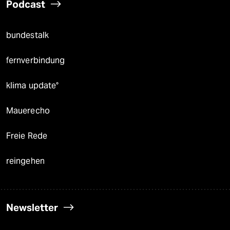
Podcast
bundestalk
fernverbindung
klima update°
Mauerecho
Freie Rede
reingehen
Newsletter