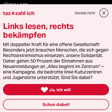
ePaper Login
taz
zahl ich
Gerade nicht

Downloads für Abonnierende
Links lesen, rechts
bekämpfen
© 2026 taz Verlags und Vertriebs GmbH
Alle Rechte vorbehalten. Bei rechtlichen Fragen oder für Genehmigungen
Mit doppelter Kraft für eine offene Gesellschaft!
wenden Sie sich bitte an
lizenzen@taz.de
Besonders jetzt brauchen Menschen, die sich gegen
Rechtsextremismus einsetzen, unsere Solidarität.
Daher gehen 50 Prozent der Einnahmen aus
Feedback
Redaktionsstatut
Kommune-Richtlinien
KI-
Neuanmeldungen an „Alles beginnt im Zentrum“ –
eine Kampagne, die bedrohte linke Kulturzentren
Leitlinie
Informant
Datenschutz
Impressum
AGB
und Jugendorte unterstützt. Sind Sie dabei?
Seitenwende
Einwilligungen widerrufen (Ads)

Ja, ich will
Schon dabei!