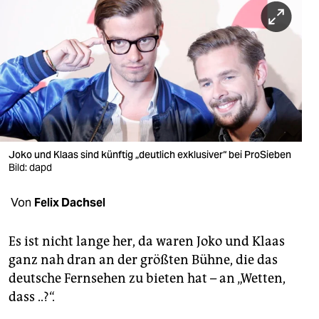
berlin
nord
wahrheit
verlag
verlag
veranstaltungen
Joko und Klaas sind künftig „deutlich exklusiver“ bei ProSieben
Bild: dapd
shop
Von
Felix Dachsel
fragen & hilfe
unterstützen
Es ist nicht lange her, da waren Joko und Klaas
ganz nah dran an der größten Bühne, die das
abo
deutsche Fernsehen zu bieten hat – an „Wetten,
genossenschaft
dass ..?“.