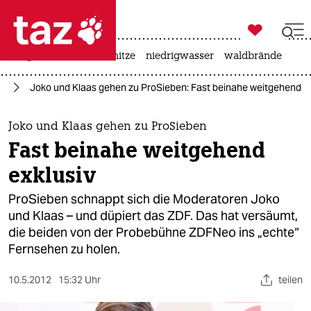

taz zahl ich
krieg in der ukraine
hitze
niedrigwasser
waldbrände

taz zahl ich
en
Joko und Klaas gehen zu ProSieben: Fast beinahe weitgehend ex
taz zahl ich
themen
Joko und Klaas gehen zu ProSieben
Fast beinahe weitgehend
politik
exklusiv
öko
ProSieben schnappt sich die Moderatoren Joko
und Klaas – und düpiert das ZDF. Das hat versäumt,
gesellschaft
die beiden von der Probebühne ZDFNeo ins „echte“
Fernsehen zu holen.
kultur
sport
10.5.2012
15:32 Uhr
teilen