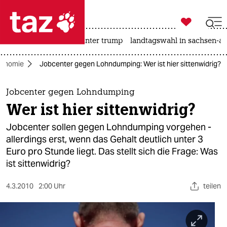

taz zahl ich
nahost-konflikt
usa unter trump
landtagswahl in sachsen-an

taz zahl ich
onomie
Jobcenter gegen Lohndumping: Wer ist hier sittenwidrig?
taz zahl ich
themen
Jobcenter gegen Lohndumping
Wer ist hier sittenwidrig?
politik
Jobcenter sollen gegen Lohndumping vorgehen -
öko
allerdings erst, wenn das Gehalt deutlich unter 3
Euro pro Stunde liegt. Das stellt sich die Frage: Was
gesellschaft
ist sittenwidrig?
kultur
4.3.2010
2:00 Uhr
teilen
sport