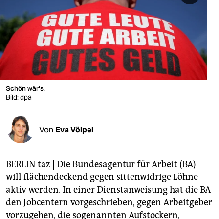
berlin
nord
wahrheit
verlag
verlag
Schön wär's.
Bild: dpa
veranstaltungen
shop
Von
Eva Völpel
fragen & hilfe
unterstützen
BERLIN taz | Die Bundesagentur für Arbeit (BA)
will flächendeckend gegen sittenwidrige Löhne
abo
aktiv werden. In einer Dienstanweisung hat die BA
genossenschaft
den Jobcentern vorgeschrieben, gegen Arbeitgeber
vorzugehen, die sogenannten Aufstockern,