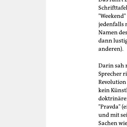
Schrifttafe
"Weekend" 
jedenfalls 
Namen des 
dann lustig
anderen).
Darin sah 
Sprecher r
Revolution
kein Künst
doktrinäre
"Pravda" (
und mit se
Sachen wie 