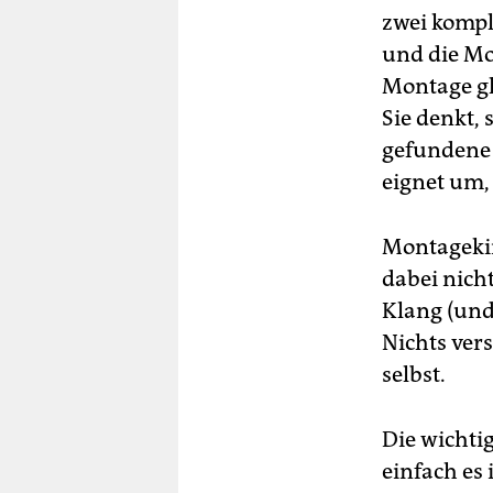
zwei kompl
und die Mo
Montage gl
Sie denkt, 
gefundene 
eignet um, 
Montagekin
dabei nich
Klang (und 
Nichts ver
selbst.
Die wichti
einfach es 