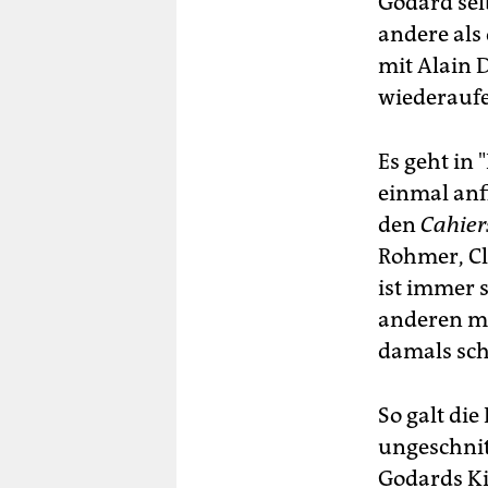
Godard selb
andere als
mit Alain D
wiederaufe
Es geht in
einmal anf
den
Cahier
Rohmer, Cl
ist immer 
anderen ma
damals sch
So galt di
ungeschnit
Godards Ki