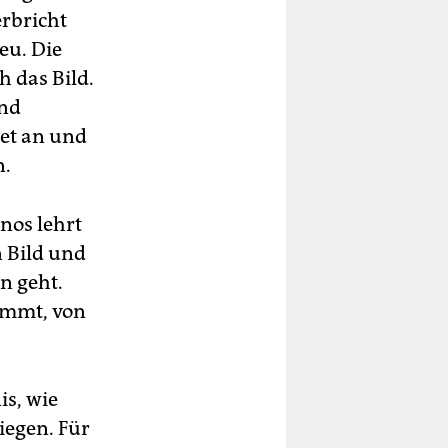
rbricht
eu. Die
h das Bild.
und
et an und
n.
nos lehrt
n Bild und
n geht.
kommt, von
is, wie
iegen. Für