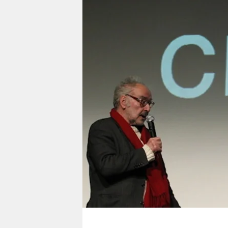
berlin
nord
wahrheit
verlag
verlag
veranstaltungen
shop
fragen & hilfe
unterstützen
abo
genossenschaft