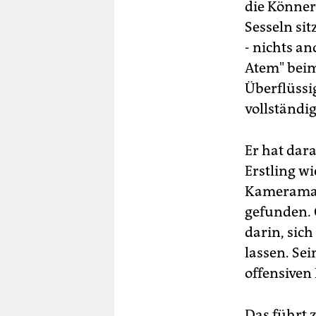
die Könner
Sesseln sit
- nichts a
Atem" beim
Überflüssi
vollständig
Er hat dar
Erstling w
Kameramann
gefunden. 
darin, sic
lassen. Se
offensiven 
Das führt z