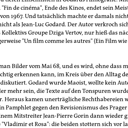
l "Fin de cinéma", Ende des Kinos, endet sein Mei
von 1967. Und tatsächlich machte er damals nicht
nicht als Jean-Luc Godard. Der Autor verkroch sic
Kollektivs Groupe Dziga Vertov, nur hieß das nä
erweise "Un film comme les autres" (Ein Film wie
man Bilder vom Mai 68, und es wird, ohne dass m
ichtig erkennen kann, im Kreis über den Alltag d
 diskutiert. Godard wurde Maoist, wollte kein Au
ler mehr sein, die Texte auf den Tonspuren wurd
r. Heraus kamen unerträgliche Rechthabereien 
ein Pamphlet gegen den Revisionismus des Prager
inem Mitstreiter Jean-Pierre Gorin dann wieder g
"Vladimir et Rosa": die beiden stottern sich vor 