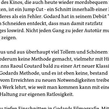
 des Kinos, die auch heute wieder mordsbequem i
zen, ist ein Jump Cut - ein Schnitt innerhalb ein
nderes als ein Fehler. Godard hat in seinem Debüt
 Schneiden entdeckt, dass man damit ratzfatz
ges loswird. Nicht jeden Gang zu jeder Autotür 
 zeigen.
aus und aus überhaupt viel Tollem und Schönem 
iederum keine Methode gemacht, vielmehr mit Hil
s Raoul Coutard bald zu einer Art neuer Klassi
Godards Methode, und es ist eben keine, bestan
h vom Erreichten zu neuen Notwendigkeiten treib
in Werk lehrt, wie weit man kommen kann mit ein
Haltung zur eigenen Ratlosigkeit.
u tiefen Einschnitten in Godards Filmografie. Mit