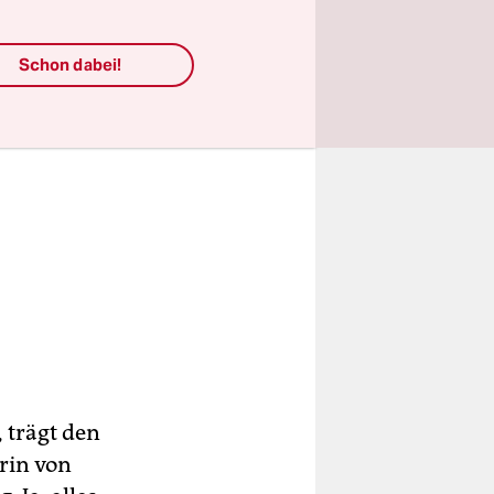
Schon dabei!
 trägt den
arin von