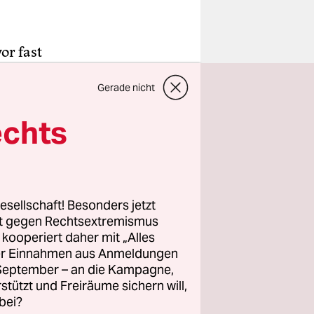
or fast
. Das Kino
Gerade nicht
memacher
eiß
echts
n auch sich
 heute
esellschaft! Besonders jetzt
menden
rt gegen Rechtsextremismus
de". Und
z kooperiert daher mit „Alles
ller Einnahmen aus Anmeldungen
 erschöpft,
. September – an die Kampagne,
 Zitierte
rstützt und Freiräume sichern will,
d.
bei?