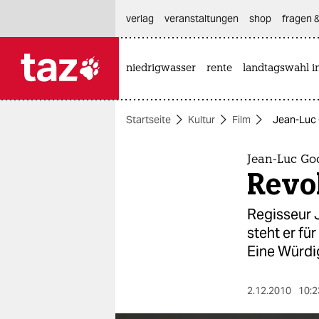
hautnavigation anspringen
hauptinhalt anspringen
footer anspringen
verlag
veranstaltungen
shop
fragen &
niedrigwasser
rente
landtagswahl i

taz zahl ich
taz zahl ich
Startseite
Kultur
Film
Jean-Luc 
themen
politik
Jean-Luc Go
Revol
öko
Regisseur 
gesellschaft
steht er fü
Eine Würdi
kultur
sport
2.12.2010
10:2