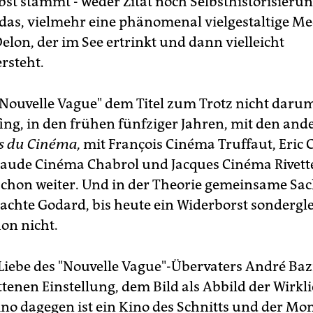
st stammt - weder Zitat noch Selbsthistorisierung.
 das, vielmehr eine phänomenal vielgestaltige Me
elon, der im See ertrinkt und dann vielleicht
rsteht.
 "Nouvelle Vague" dem Titel zum Trotz nicht darum
ing, in den frühen fünfziger Jahren, mit den and
s du Cinéma,
mit François Cinéma Truffaut, Eric
aude Cinéma Chabrol und Jacques Cinéma Rivett
schon weiter. Und in der Theorie gemeinsame Sac
chte Godard, bis heute ein Widerborst sondergl
on nicht.
e Liebe des "Nouvelle Vague"-Übervaters André Baz
tenen Einstellung, dem Bild als Abbild der Wirkli
no dagegen ist ein Kino des Schnitts und der Mon