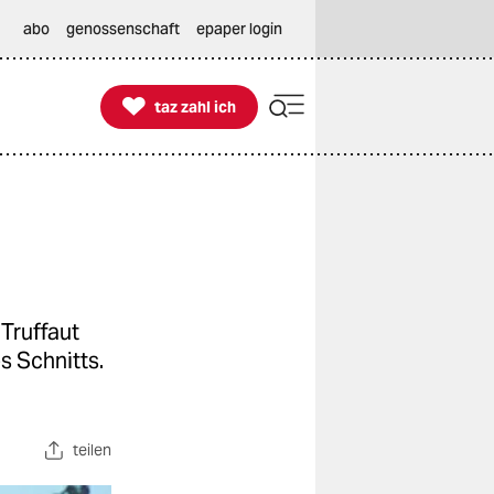
abo
genossenschaft
epaper login

taz zahl ich
taz zahl ich
Truffaut
s Schnitts.
teilen