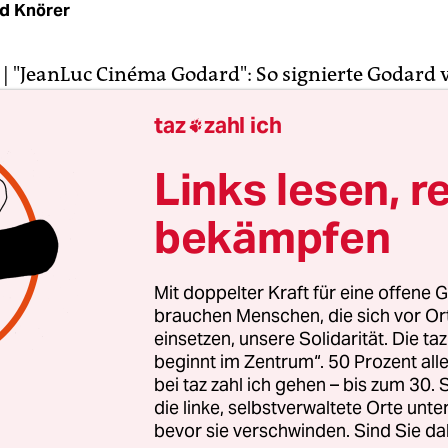
d Knörer
| "JeanLuc Cinéma Godard": So signierte Godard v
en Jahrhundert seinen Film "Außenseiterbande"
taz
zahl ich

n Autorenfilmer mit eigener Handschrift, ein Fil
ur Kollaboration, der manche seiner Filme mit Fl
Links lesen, r
icht signiert – all das ist Jean-Luc Godard.
bekämpfen
Zitator, ein Mann, der Filme und Bücher und dan
ert, große Namen fallen lässt wie nichts Gutes und
Mit doppelter Kraft für eine offene G
ert wird mit nur bedingt für bare Münze zu neh
brauchen Menschen, die sich vor O
 dem, das Kino sei "24 Mal Wahrheit in der Sekun
einsetzen, unsere Solidarität. Die ta
beginnt im Zentrum“. 50 Prozent a
dards Kino ein Kino, das sich im Zitieren niemals
bei taz zahl ich gehen – bis zum 30
m Zitieren eine Kunstform gemacht hat, in der das
die linke, selbstverwaltete Orte unte
 und in oft schroffer Schönheit etwas Eigenes wir
bevor sie verschwinden. Sind Sie da