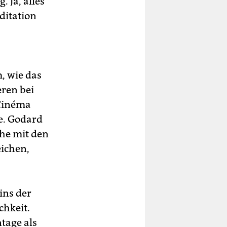
 Ja, alles
ditation
, wie das
eren bei
 Cinéma
e. Godard
he mit den
eichen,
ins der
chkeit.
tage als