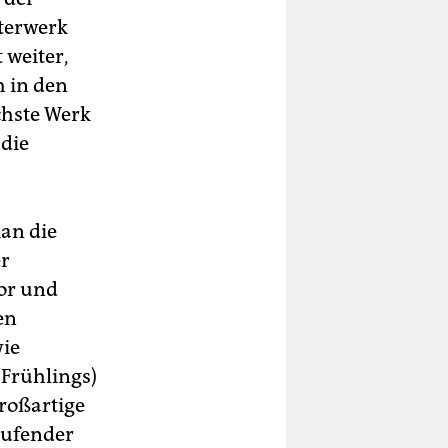
sterwerk
 weiter,
h in den
chste Werk
 die
an die
er
tor und
en
wie
 Frühlings)
roßartige
laufender