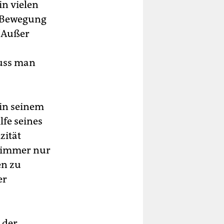
n vielen
er Bewegung
 "Außer
muss man
in seinem
fe seines
zität
d immer nur
en zu
er
 der