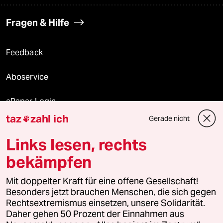
Fragen & Hilfe
Feedback
Aboservice
ePaper Login
taz
zahl ich
Gerade nicht

Downloads für Abonnierende
Links lesen, rechts
bekämpfen
© 2026 taz Verlags und Vertriebs GmbH
Mit doppelter Kraft für eine offene Gesellschaft!
Alle Rechte vorbehalten. Bei rechtlichen Fragen oder für Genehmigungen
wenden Sie sich bitte an
lizenzen@taz.de
Besonders jetzt brauchen Menschen, die sich gegen
Rechtsextremismus einsetzen, unsere Solidarität.
Daher gehen 50 Prozent der Einnahmen aus
Feedback
Redaktionsstatut
Kommune-Richtlinien
KI-