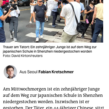
berlin
nord
wahrheit
verlag
verlag
Trauer am Tatort: Ein zehnjähriger Junge ist auf dem Weg zur
japanischen Schule in Shenzhen niedergestochen worden
veranstaltungen
Foto: David Kirton/reuters
shop
fragen & hilfe
Aus Seoul
Fabian Kretschmer
unterstützen
Am Mittwochmorgen ist ein zehnjähriger Junge
abo
auf dem Weg zur japanischen Schule in Shenzhen
genossenschaft
niedergestochen worden. Inzwischen ist er
gestorben. Der Täter, ein 44-jähriger Chinese, sitzt