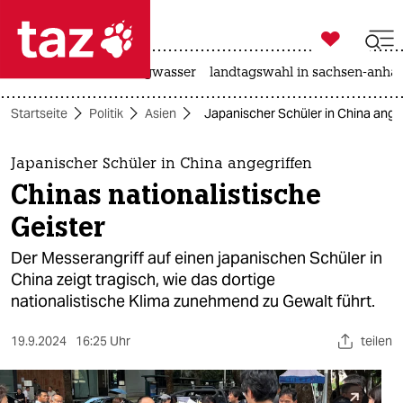

taz zahl ich
katzen
hitze
niedrigwasser
landtagswahl in sachsen-anhal

taz zahl ich
Startseite
Politik
Asien
Japanischer Schüler in China angeg
taz zahl ich
themen
Japanischer Schüler in China angegriffen
Chinas nationalistische
politik
Geister
öko
Der Messerangriff auf einen japanischen Schüler in
China zeigt tragisch, wie das dortige
gesellschaft
nationalistische Klima zunehmend zu Gewalt führt.
kultur
19.9.2024
16:25 Uhr
teilen
sport