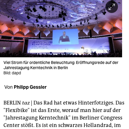
berlin
nord
wahrheit
verlag
verlag
veranstaltungen
Viel Strom für ordentliche Beleuchtung: Eröffnungsrede auf der
Jahrestagung Kerntechnik in Berlin
shop
Bild: dapd
fragen & hilfe
Von
Philipp Gessler
unterstützen
BERLIN
taz
| Das Rad hat etwas Hinterfotziges. Das
abo
"Flexibike" ist das Erste, worauf man hier auf der
"Jahrestagung Kerntechnik" im Berliner Congress
genossenschaft
Center stößt. Es ist ein schwarzes Hollandrad, im