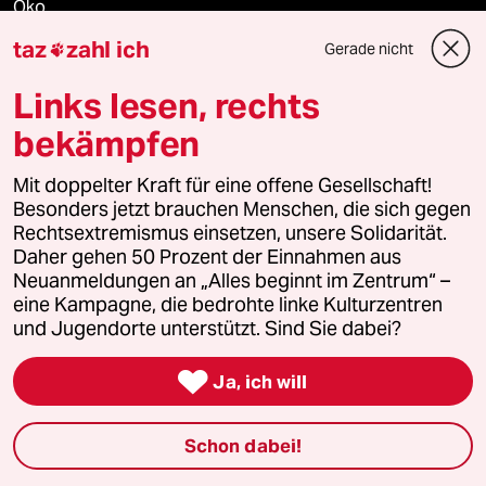
Öko
taz
zahl ich
Gerade nicht

Gesellschaft
Links lesen, rechts
Kultur
bekämpfen
Sport
Mit doppelter Kraft für eine offene Gesellschaft!
Besonders jetzt brauchen Menschen, die sich gegen
Berlin
Rechtsextremismus einsetzen, unsere Solidarität.
Daher gehen 50 Prozent der Einnahmen aus
Nord
Neuanmeldungen an „Alles beginnt im Zentrum“ –
eine Kampagne, die bedrohte linke Kulturzentren
Wahrheit
und Jugendorte unterstützt. Sind Sie dabei?

Ja, ich will
Themen
Schon dabei!