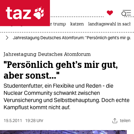

taz zahl ich
bergsteigen
usa unter trump
katzen
landtagswahl in sachs

taz zahl ich
ie
Jahrestagung Deutsches Atomforum: "Persönlich geht's mir gut, a
taz zahl ich
themen
Jahrestagung Deutsches Atomforum
"Persönlich geht's mir gut,
politik
aber sonst..."
öko
Studentenfutter, ein Flexibike und Reden - die
Nuclear Community schwankt zwischen
gesellschaft
Verunsicherung und Selbstbehauptung. Doch echte
Kampflust kommt nicht auf.
kultur
sport
19.5.2011
19:28 Uhr
teilen