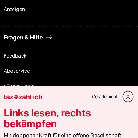
Anzeigen
Fragen & Hilfe
Feedback
Aboservice
ePaper Login
taz
zahl ich
Gerade nicht

Downloads für Abonnierende
Links lesen, rechts
bekämpfen
© 2026 taz Verlags und Vertriebs GmbH
Alle Rechte vorbehalten. Bei rechtlichen Fragen oder für Genehmigungen
Mit doppelter Kraft für eine offene Gesellschaft!