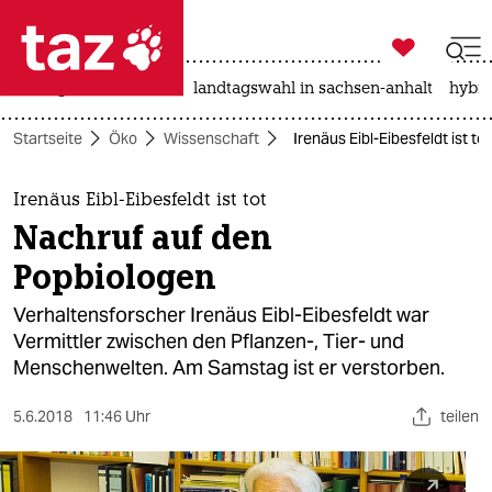

taz zahl ich
niedrigwasser
rente
landtagswahl in sachsen-anhalt
hybri

taz zahl ich
Startseite
Öko
Wissenschaft
Irenäus Eibl-Eibesfeldt ist t
taz zahl ich
themen
Irenäus Eibl-Eibesfeldt ist tot
Nachruf auf den
politik
Popbiologen
öko
Verhaltensforscher Irenäus Eibl-Eibesfeldt war
Vermittler zwischen den Pflanzen-, Tier- und
gesellschaft
Menschenwelten. Am Samstag ist er verstorben.
kultur
5.6.2018
11:46 Uhr
teilen
sport