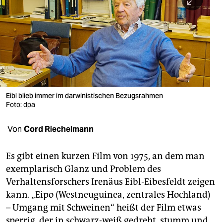
berlin
nord
wahrheit
verlag
verlag
Eibl blieb immer im darwinistischen Bezugsrahmen
Foto: dpa
veranstaltungen
shop
Von
Cord Riechelmann
fragen & hilfe
Es gibt einen kurzen Film von 1975, an dem man
unterstützen
exemplarisch Glanz und Problem des
Verhaltensforschers Irenäus Eibl-Eibesfeldt zeigen
abo
kann. „Eipo (Westneuguinea, zentrales Hochland)
genossenschaft
– Umgang mit Schweinen“ heißt der Film etwas
sperrig, der in schwarz-weiß gedreht, stumm und