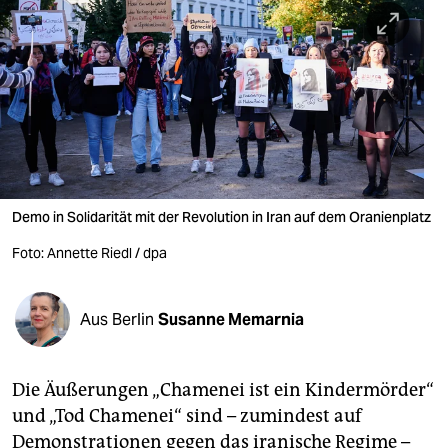
berlin
nord
wahrheit
verlag
verlag
veranstaltungen
Demo in Solidarität mit der Revolution in Iran auf dem Oranienplatz
shop
Foto: Annette Riedl / dpa
fragen & hilfe
Aus Berlin
Susanne Memarnia
unterstützen
abo
Die Äußerungen „Chamenei ist ein Kindermörder“
genossenschaft
und „Tod Chamenei“ sind – zumindest auf
Demonstrationen gegen das iranische Regime –