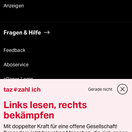
Anzeigen
Fragen & Hilfe
Feedback
Aboservice
ePaper Login
taz
zahl ich
Gerade nicht

Downloads für Abonnierende
Links lesen, rechts
bekämpfen
© 2026 taz Verlags und Vertriebs GmbH
Mit doppelter Kraft für eine offene Gesellschaft!
Alle Rechte vorbehalten. Bei rechtlichen Fragen oder für Genehmigungen
wenden Sie sich bitte an
lizenzen@taz.de