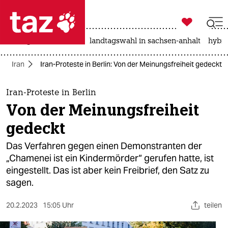

taz zahl ich
niedrigwasser
rente
landtagswahl in sachsen-anhalt
hybri

taz zahl ich
Iran
Iran-Proteste in Berlin: Von der Meinungsfreiheit gedeckt
taz zahl ich
themen
Iran-Proteste in Berlin
Von der Meinungsfreiheit
politik
gedeckt
öko
Das Verfahren gegen einen Demonstranten der
„Chamenei ist ein Kindermörder“ gerufen hatte, ist
gesellschaft
eingestellt. Das ist aber kein Freibrief, den Satz zu
sagen.
kultur
sport
20.2.2023
15:05 Uhr
teilen