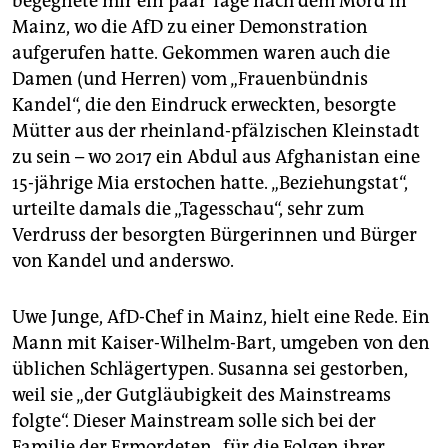
begegnete mir ein paar Tage nach dem Mord in
Mainz, wo die AfD zu einer Demonstration
aufgerufen hatte. Gekommen waren auch die
Damen (und Herren) vom „Frauenbündnis
Kandel“, die den Eindruck erweckten, besorgte
Mütter aus der rheinland-pfälzischen Kleinstadt
zu sein – wo 2017 ein Abdul aus Afghanistan eine
15-jährige Mia erstochen hatte. „Beziehungstat“,
urteilte damals die „Tagesschau“, sehr zum
Verdruss der besorgten Bürgerinnen und Bürger
von Kandel und anderswo.
Uwe Junge, AfD-Chef in Mainz, hielt eine Rede. Ein
Mann mit Kaiser-Wilhelm-Bart, umgeben von den
üblichen Schlägertypen. Susanna sei gestorben,
weil sie „der Gutgläubigkeit des Mainstreams
folgte“. Dieser Mainstream solle sich bei der
Familie der Ermordeten „für die Folgen ihrer