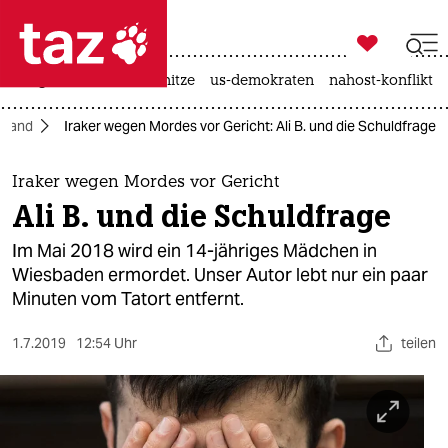

taz zahl ich
krieg in der ukraine
hitze
us-demokraten
nahost-konflikt

taz zahl ich
hland
Iraker wegen Mordes vor Gericht: Ali B. und die Schuldfrage
taz zahl ich
themen
Iraker wegen Mordes vor Gericht
Ali B. und die Schuldfrage
politik
Im Mai 2018 wird ein 14-jähriges Mädchen in
öko
Wiesbaden ermordet. Unser Autor lebt nur ein paar
Minuten vom Tatort entfernt.
gesellschaft
1.7.2019
12:54 Uhr
teilen
kultur
sport