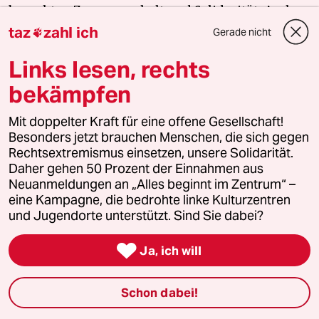
braucht es Zusammenhalt und Solidarität. Auch
und vor allem mit den Menschen, die sich vor Ort
taz
zahl ich
Gerade nicht

für eine starke Zivilgesellschaft einsetzen. Die taz
Links lesen, rechts
kooperiert deshalb mit "Alles beginnt im
Zentrum". Die Kampagne unterstützt bundesweit
bekämpfen
linke, selbstverwaltete Orte und baut einen
solidarischen Fonds für deren Schutz und Erhalt
Mit doppelter Kraft für eine offene Gesellschaft!
Besonders jetzt brauchen Menschen, die sich gegen
auf. Eine offene Gesellschaft braucht guten, frei
Rechtsextremismus einsetzen, unsere Solidarität.
zugänglichen Journalismus – und
Daher gehen 50 Prozent der Einnahmen aus
zivilgesellschaftliches Engagement. Finden Sie
Neuanmeldungen an „Alles beginnt im Zentrum“ –
auch? Dann machen Sie mit und unterstützen Sie
eine Kampagne, die bedrohte linke Kulturzentren
unsere Aktion.
und Jugendorte unterstützt. Sind Sie dabei?

Ja, ich will
Jetzt unterstützen
Schon dabei!