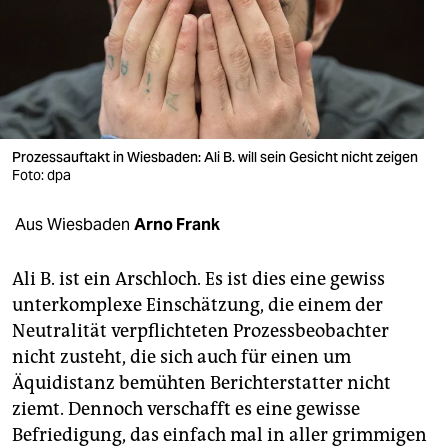
berlin
nord
wahrheit
verlag
Prozessauftakt in Wiesbaden: Ali B. will sein Gesicht nicht zeigen
verlag
Foto: dpa
veranstaltungen
Aus Wiesbaden
Arno Frank
shop
Ali B. ist ein Arschloch. Es ist dies eine gewiss
fragen & hilfe
unterkomplexe Einschätzung, die einem der
Neutralität verpflichteten Prozessbeobachter
unterstützen
nicht zusteht, die sich auch für einen um
abo
Äquidistanz bemühten Berichterstatter nicht
ziemt. Dennoch verschafft es eine gewisse
genossenschaft
Befriedigung, das einfach mal in aller grimmigen