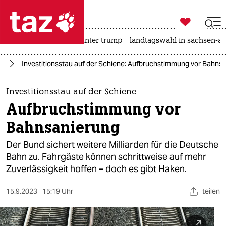

taz zahl ich
nahost-konflikt
usa unter trump
landtagswahl in sachsen-an

taz zahl ich
hr
Investitionsstau auf der Schiene: Aufbruchstimmung vor Bahns
taz zahl ich
themen
Investitionsstau auf der Schiene
Aufbruchstimmung vor
politik
Bahnsanierung
öko
Der Bund sichert weitere Milliarden für die Deutsche
Bahn zu. Fahrgäste können schrittweise auf mehr
gesellschaft
Zuverlässigkeit hoffen – doch es gibt Haken.
kultur
15.9.2023
15:19 Uhr
teilen
sport