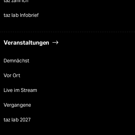
taz zahl ich
taz lab Infobrief
Veranstaltungen
Demnächst
Vor Ort
Live im Stream
Vergangene
taz lab 2027