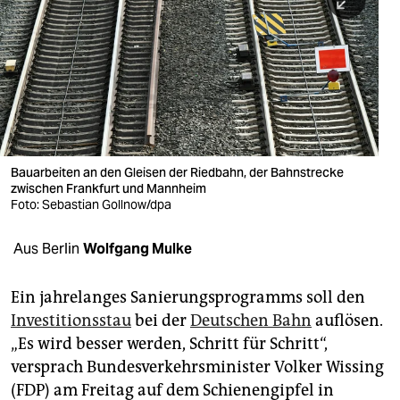
berlin
nord
wahrheit
verlag
verlag
Bauarbeiten an den Gleisen der Riedbahn, der Bahnstrecke
zwischen Frankfurt und Mannheim
veranstaltungen
Foto: Sebastian Gollnow/dpa
shop
Aus Berlin
Wolfgang Mulke
fragen & hilfe
unterstützen
Ein jahrelanges Sanierungsprogramms soll den
Investitionsstau
bei der
Deutschen Bahn
auflösen.
abo
„Es wird besser werden, Schritt für Schritt“,
versprach Bundesverkehrsminister Volker Wissing
genossenschaft
(FDP) am Freitag auf dem Schienengipfel in