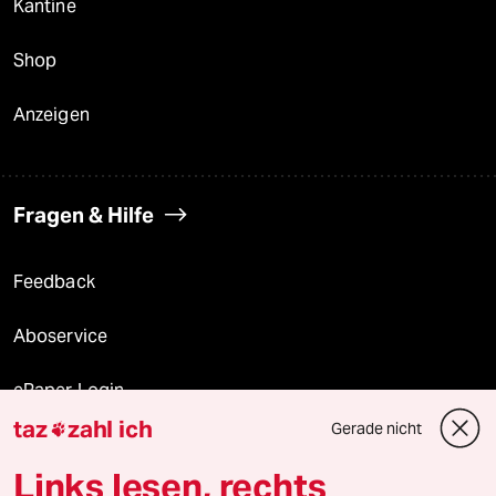
Kantine
Shop
Anzeigen
Fragen & Hilfe
Feedback
Aboservice
ePaper Login
taz
zahl ich
Gerade nicht

Downloads für Abonnierende
Links lesen, rechts