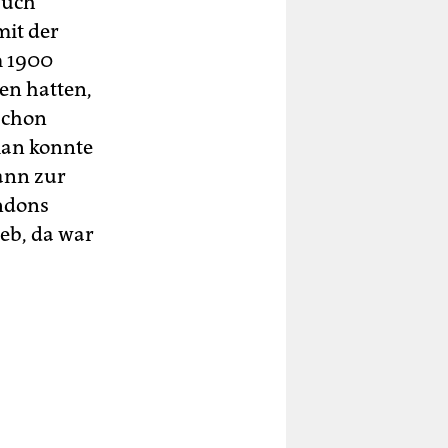
auch
mit der
m 1900
len hatten,
schon
man konnte
ann zur
ndons
ieb, da war