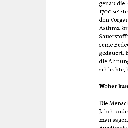
genau die 
1700 setzte
den Vorgän
Asthmaform
Sauerstoff
seine Bede
gedauert, 
die Ahnung,
schlechte,
Woher kam
Die Mensch
Jahrhunde
man sagen: 