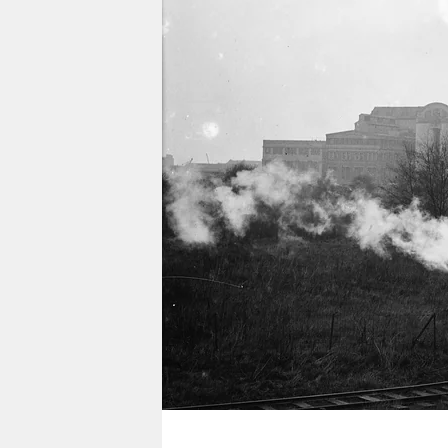
berlin
nord
wahrheit
verlag
verlag
veranstaltungen
shop
fragen & hilfe
unterstützen
abo
genossenschaft