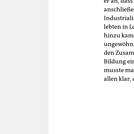
er an, das
anschließe
Industrial
lebten in L
hinzu kame
ungewöhnli
den Zusam
Bildung ei
musste man
allen klar, 