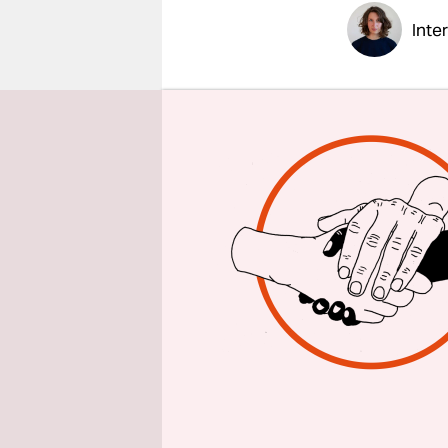
epaper login
Inte
taz am wo
beschäftig
zwischen 
Welche Rol
Melanie A
allem in e
Luftversch