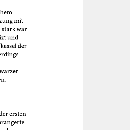
ichem
zung mit
 stark war
izt und
kessel der
erdings
hwarzer
en.
der ersten
 prangerte