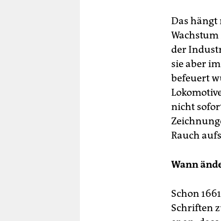
Das hängt 
Wachstum 
der Indust
sie aber i
befeuert w
Lokomotive
nicht sofo
Zeichnunge
Rauch aufst
Wann änder
Schon 1661 
Schriften 