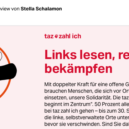
rview von
Stella Schalamon
chenende: Frau Arndt, als Umwelthistorikerin
taz
zahl ich

en Sie sich damit, wie sich die Wechselwirkung
Mensch und Natur in der Vergangenheit veränd
Links lesen, r
le spielt da die Luft?
bekämpfen
rndt:
Die Luft begegnet uns Umwelthistorikerinn
iner problematischen Weise, nämlich als
Mit doppelter Kraft für eine offene G
mutzung, ihre Ursachen und Folgen.
brauchen Menschen, die sich vor O
einsetzen, unsere Solidarität. Die ta
beginnt im Zentrum“. 50 Prozent a
bei taz zahl ich gehen – bis zum 30
die linke, selbstverwaltete Orte unte
bevor sie verschwinden. Sind Sie da