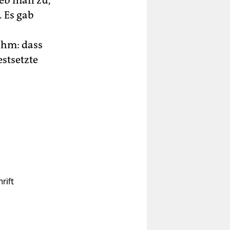
eb man zu,
 Es gab
ahm: dass
stsetzte
rift