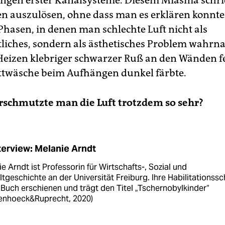
ngen erster Kanalsysteme. Diesem Miasma schri
n auszulösen, ohne dass man es erklären konnte.
Phasen, in denen man schlechte Luft nicht als
liches, sondern als ästhetisches Problem wahrn
Heizen klebriger schwarzer Ruß an den Wänden fe
ttwäsche beim Aufhängen dunkel färbte.
schmutzte man die Luft trotzdem so sehr?
terview: Melanie Arndt
e Arndt ist Professorin für Wirtschafts-, Sozial und
geschichte an der Universität Freiburg. Ihre Habilitationssch
s Buch erschienen und trägt den Titel „Tschernobylkinder“
enhoeck&Ruprecht, 2020)