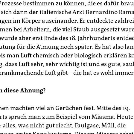
Prozesse bestimmen zu können, die es dafür bra
 sich dann der italienische Arzt
Bernardino Rama
gen im Körper auseinander. Er entdeckte zahlre
en bei Arbeitern, die viel Staub ausgesetzt war
 wurde aber erst Ende des 18. Jahrhunderts entde
utung für die Atmung noch später. Es hat also la
bis man Luft chemisch oder biologisch erklären k
 dass Luft sehr, sehr wichtig ist und es gute, sa
 krankmachende Luft gibt – die hat es wohl immer
 diese Ahnung?
en machten viel an Gerüchen fest. Mitte des 19.
rts sprach man zum Beispiel vom Miasma. Heut
alles, was nicht gut riecht, Faulgase, Müll, die