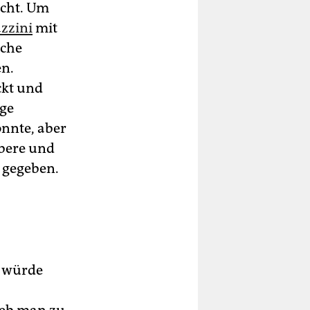
ucht. Um
zzini
mit
iche
en.
ckt und
nge
onnte, aber
ubere und
 gegeben.
e würde