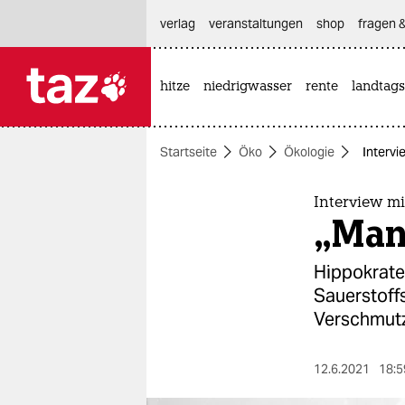
hautnavigation anspringen
hauptinhalt anspringen
footer anspringen
verlag
veranstaltungen
shop
fragen &
hitze
niedrigwasser
rente
landtags

taz zahl ich
taz zahl ich
Startseite
Öko
Ökologie
Intervi
themen
politik
Interview mi
„Man
öko
Hippokrate
gesellschaft
Sauerstoffs
Verschmut
kultur
sport
12.6.2021
18:5