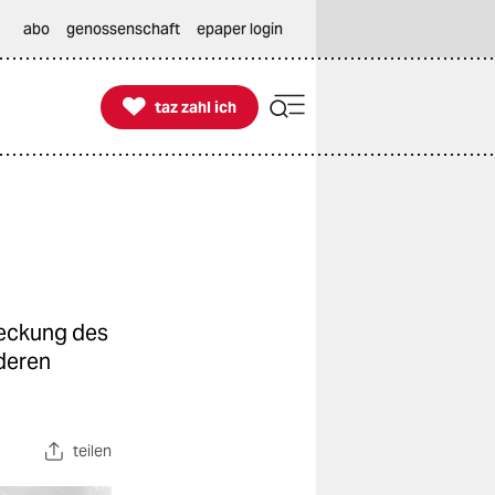
abo
genossenschaft
epaper login

taz zahl ich
taz zahl ich
eckung des
 deren
teilen