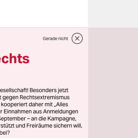
Gerade nicht
en
ert haben.
echts
en vor
esellschaft! Besonders jetzt
rt gegen Rechtsextremismus
z kooperiert daher mit „Alles
ller Einnahmen aus Anmeldungen
. September – an die Kampagne,
rstützt und Freiräume sichern will,
bei?