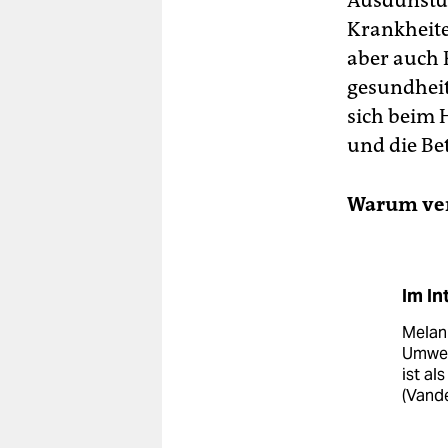
Ausdünstu
Krankheite
aber auch 
gesundheit
sich beim 
und die Be
Warum ver
Im In
Melani
Umwelt
ist al
(Vand