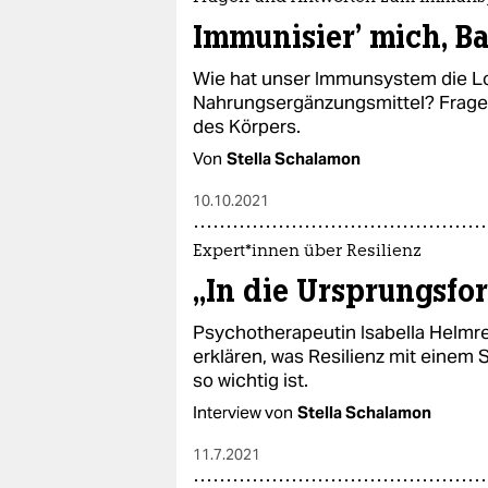
Immunisier' mich, B
Wie hat unser Immunsystem die L
Nahrungsergänzungsmittel? Frag
des Körpers.
Von
Stella Schalamon
10.10.2021
Ex­per­t*in­nen über Resilienz
„In die Ursprungsf
Psychotherapeutin Isabella Helmr
erklären, was Resilienz mit einem
so wichtig ist.
Interview von
Stella Schalamon
11.7.2021