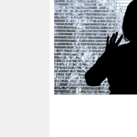
berlin
nord
wahrheit
verlag
verlag
veranstaltungen
shop
fragen & hilfe
unterstützen
abo
genossenschaft