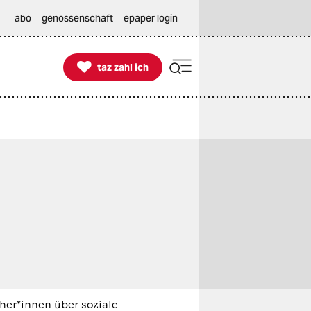
abo
genossenschaft
epaper login

taz zahl ich
taz zahl ich
che­r*in­nen über soziale