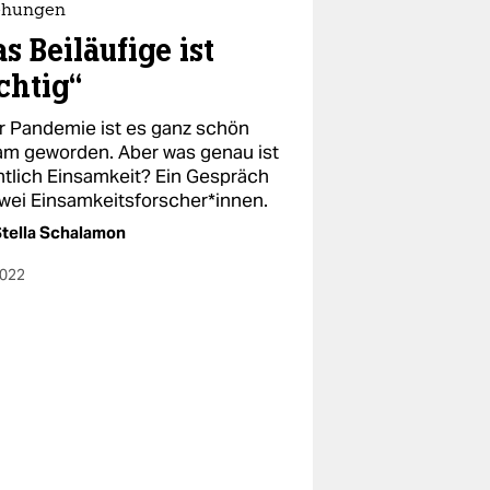
ehungen
s Beiläufige ist
chtig“
er Pandemie ist es ganz schön
am geworden. Aber was genau ist
ntlich Einsamkeit? Ein Gespräch
wei Ein­sam­keits­for­sche­r*in­nen.
tella Schalamon
2022