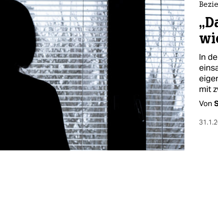
Bezi
„Da
wi
In d
eins
eige
mit z
Von
S
31.1.