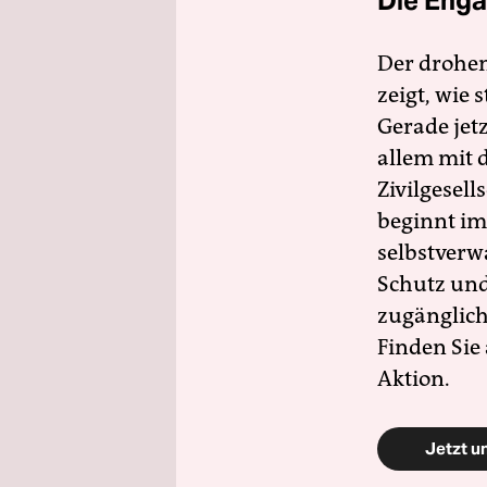
Die Enga
Der drohe
zeigt, wie
Gerade jet
allem mit d
Zivilgesell
beginnt im
selbstverw
Schutz und 
zugänglich
Finden Sie
Aktion.
Jetzt u