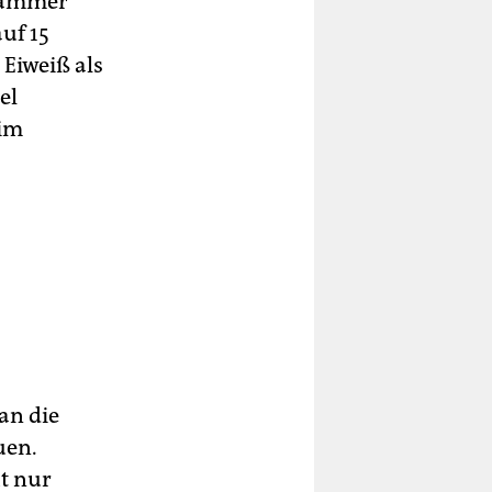
skammer
uf 15
 Eiweiß als
el
 im
an die
uen.
ht nur