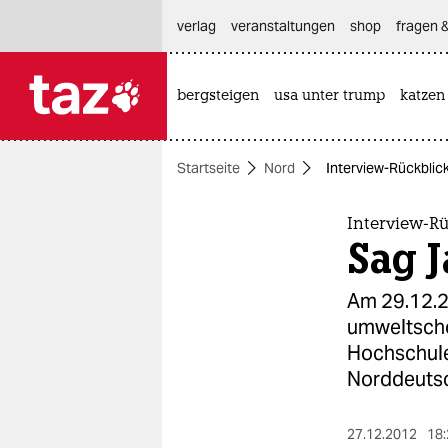
hautnavigation anspringen
hauptinhalt anspringen
footer anspringen
verlag
veranstaltungen
shop
fragen &
bergsteigen
usa unter trump
katzen

taz zahl ich
taz zahl ich
Startseite
Nord
Interview-Rückblick
themen
politik
Interview-Rü
Sag J
öko
Am 29.12.20
gesellschaft
umweltscho
Hochschule
kultur
Norddeutsch
sport
27.12.2012
18: