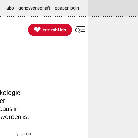
abo
genossenschaft
epaper login

taz zahl ich
taz zahl ich
kologie,
er
baus in
worden ist.
teilen