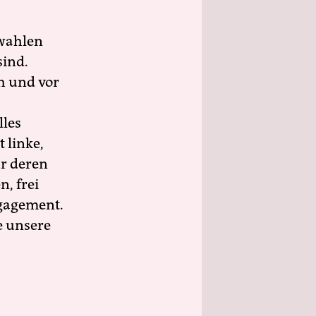
wahlen
sind.
h und vor
lles
 linke,
ür deren
n, frei
ngagement.
e unsere