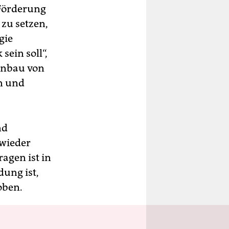
 Förderung
zu setzen,
gie
sein soll“,
 Anbau von
n und
nd
 wieder
agen ist in
dung ist,
oben.