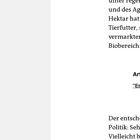
unter rege
und des Ag
Hektar hat
Tierfutter,
vermarkten
Biobereich
Ar
"Es
Der entsch
Politik: Se
Vielleicht 