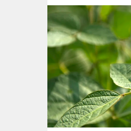
berlin
nord
wahrheit
verlag
verlag
veranstaltungen
shop
fragen & hilfe
unterstützen
abo
genossenschaft