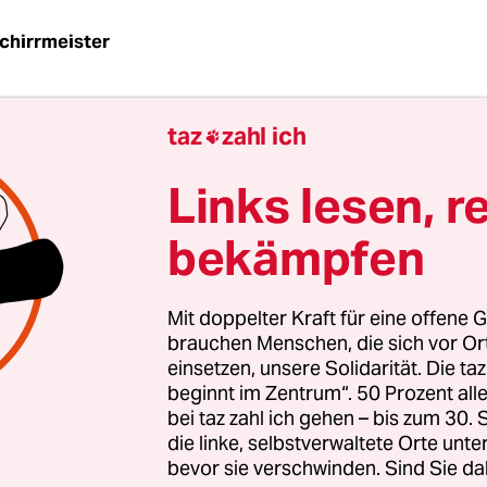
chirrmeister
az
| Die Tiermehldiskussion läuft weiter – also die 
taz
zahl ich

 im Zuge der BSE-Krise verhängte totale Fütterun
ern sollte, wenigstens bei Schweinen und Geflügel
Links lesen, r
erten für gentechnische veränderte Organisme
bekämpfen
weißlücke bleibt ein Problem. Auf 70 Prozent des
Mit doppelter Kraft für eine offene G
er Trautz von der Hochschule Osnabrück sie im ta
brauchen Menschen, die sich vor O
eziffert. Und dass das Sojaprojekt, bei dem seine
einsetzen, unsere Solidarität. Die ta
beginnt im Zentrum“. 50 Prozent a
gruppe pflanzenbauliche Aspekte untersucht, si
bei taz zahl ich gehen – bis zum 30
pfen kann, war ihm da auch schon klar.
die linke, selbstverwaltete Orte unte
bevor sie verschwinden. Sind Sie da