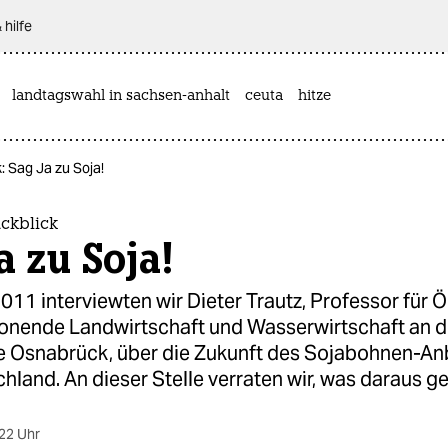
 hilfe
landtagswahl in sachsen-anhalt
ceuta
hitze
: Sag Ja zu Soja!
ckblick
a zu Soja!
11 interviewten wir Dieter Trautz, Professor für Ö
nende Landwirtschaft und Wasserwirtschaft an d
 Osnabrück, über die Zukunft des Sojabohnen-An
land. An dieser Stelle verraten wir, was daraus ge
22 Uhr