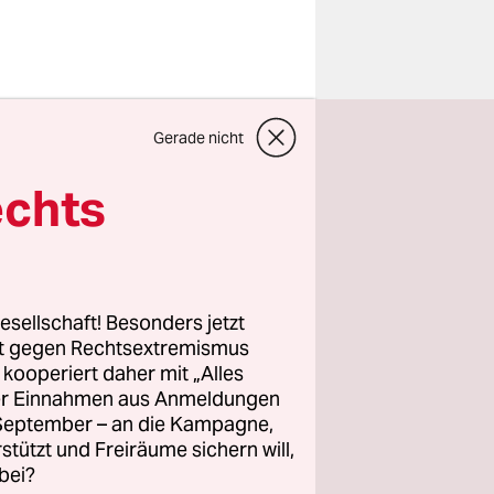
Frage, ob
Gerade nicht
gsverbot
. Auch an
echts
n wird
 Bedarfs
esellschaft! Besonders jetzt
z-
rt gegen Rechtsextremismus
z kooperiert daher mit „Alles
ller Einnahmen aus Anmeldungen
e nicht
. September – an die Kampagne,
rstützt und Freiräume sichern will,
bei?