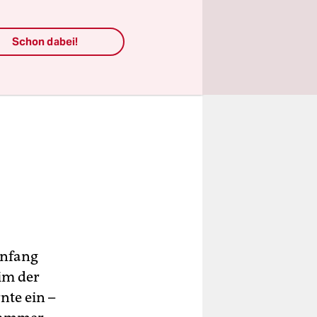
Schon dabei!
Anfang
im der
nte ein –